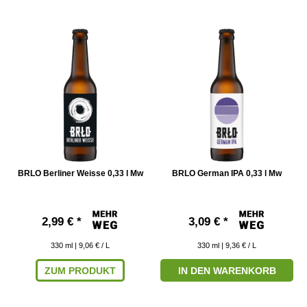
BRLO Berliner Weisse 0,33 l Mw
BRLO German IPA 0,33 l Mw
2,99 € *
3,09 € *
330
ml
| 9,06 € / L
330
ml
| 9,36 € / L
ZUM PRODUKT
IN DEN WARENKORB