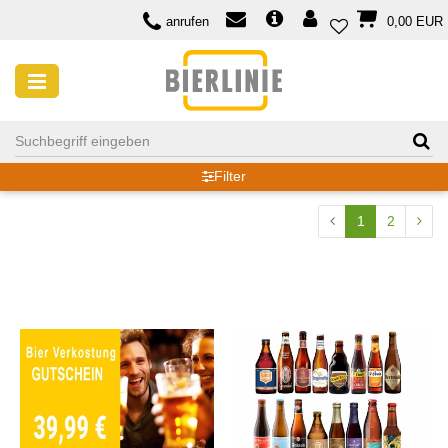
anrufen
0,00 EUR
BERLIN
Filter
1
2