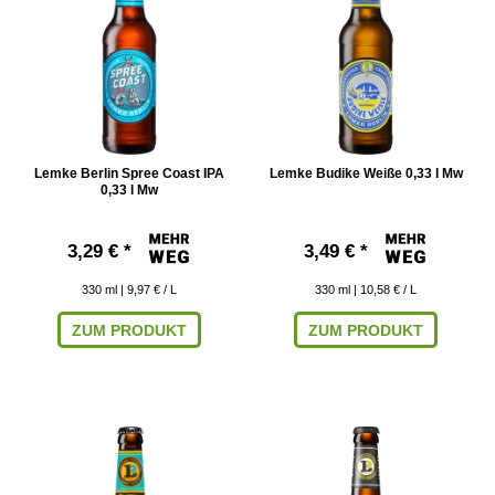
Lemke Berlin Spree Coast IPA
Lemke Budike Weiße 0,33 l Mw
0,33 l Mw
3,29 € *
3,49 € *
330
ml
| 9,97 € / L
330
ml
| 10,58 € / L
ZUM PRODUKT
ZUM PRODUKT