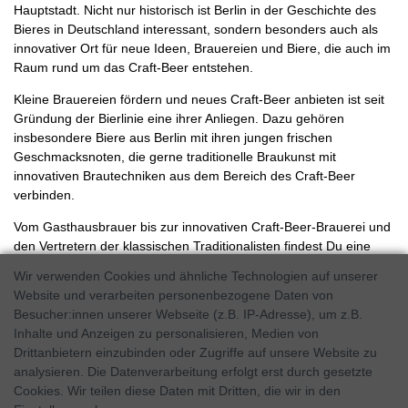
Hauptstadt. Nicht nur historisch ist Berlin in der Geschichte des
Bieres in Deutschland interessant, sondern besonders auch als
innovativer Ort für neue Ideen, Brauereien und Biere, die auch im
Raum rund um das Craft-Beer entstehen.
Kleine Brauereien fördern und neues Craft-Beer anbieten ist seit
Gründung der Bierlinie eine ihrer Anliegen. Dazu gehören
insbesondere Biere aus Berlin mit ihren jungen frischen
Geschmacksnoten, die gerne traditionelle Braukunst mit
innovativen Brautechniken aus dem Bereich des Craft-Beer
verbinden.
Vom Gasthausbrauer bis zur innovativen Craft-Beer-Brauerei und
den Vertretern der klassischen Traditionalisten findest Du eine
schöne Auswahl an Bier aus Berlin.
Wir verwenden Cookies und ähnliche Technologien auf unserer
Website und verarbeiten personenbezogene Daten von
Bild: Passend
Besucher:innen unserer Webseite (z.B. IP-Adresse), um z.B.
Geschichte von Bier in Berlin
Inhalte und Anzeigen zu personalisieren, Medien von
Drittanbietern einzubinden oder Zugriffe auf unsere Website zu
Im Umfeld von Berlin, in der Mark Brandenburg, entdecken
analysieren. Die Datenverarbeitung erfolgt erst durch gesetzte
Forscher rund um das Thema Bier, den Hopfen als Zutat im Bier
Cookies. Wir teilen diese Daten mit Dritten, die wir in den
seit dem ersten Jahrhundert. Viele Haushalte brauen ihr eigenes