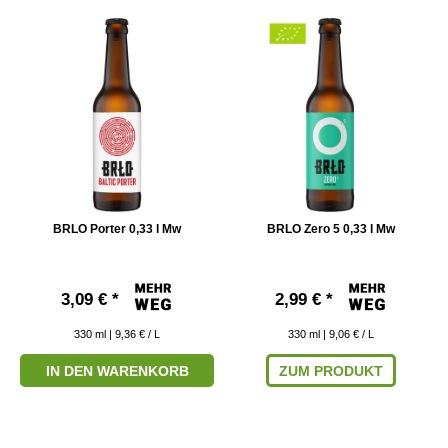
BRLO Porter 0,33 l Mw
BRLO Zero 5 0,33 l Mw
3,09 € *
2,99 € *
330
ml
| 9,36 € / L
330
ml
| 9,06 € / L
IN DEN WARENKORB
ZUM PRODUKT