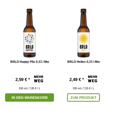
BRLO Happy Pils 0,33 l Mw
BRLO Helles 0,33 l Mw
2,59 € *
2,49 € *
330
ml
| 7,85 € / L
330
ml
| 7,55 € / L
IN DEN WARENKORB
ZUM PRODUKT