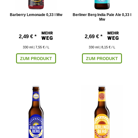
Barberry Lemonade 0,33 l Mw
Berliner Berg India Pale Ale 0,33 l
Mw
2,49 € *
2,69 € *
330
ml
| 7,55 € / L
330
ml
| 8,15 € / L
ZUM PRODUKT
ZUM PRODUKT