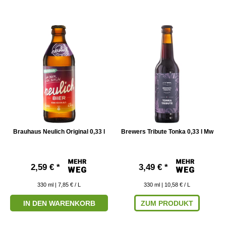
Brauhaus Neulich Original 0,33 l
Brewers Tribute Tonka 0,33 l Mw
2,59 € *
3,49 € *
330
ml
| 7,85 € / L
330
ml
| 10,58 € / L
IN DEN WARENKORB
ZUM PRODUKT