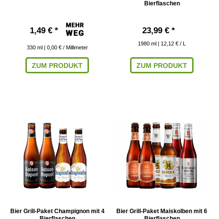
Bierflaschen
1,49 € *
23,99 € *
1980
ml
| 12,12 € / L
330
ml
| 0,00 € / Millimeter
ZUM PRODUKT
ZUM PRODUKT
Bier Grill-Paket Champignon mit 4
Bier Grill-Paket Maiskolben mit 6
Bierflaschen
Bierflaschen