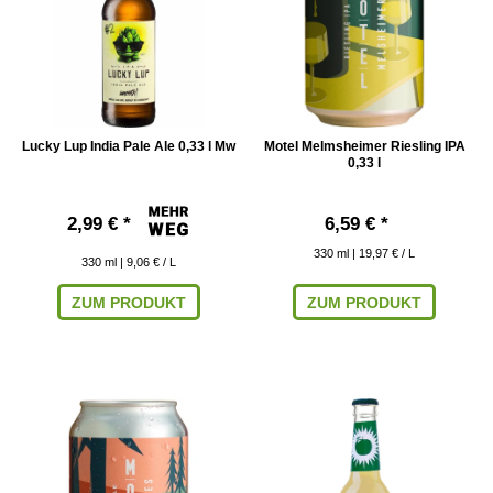
Lucky Lup India Pale Ale 0,33 l Mw
Motel Melmsheimer Riesling IPA
0,33 l
2,99 € *
6,59 € *
330
ml
| 19,97 € / L
330
ml
| 9,06 € / L
ZUM PRODUKT
ZUM PRODUKT