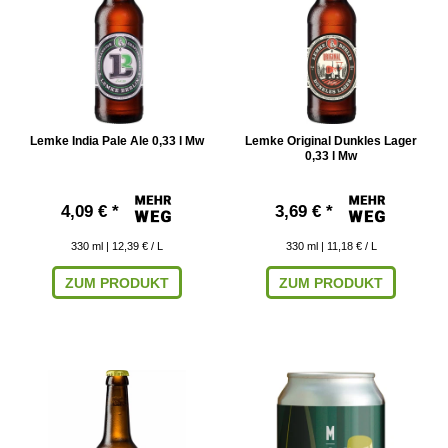
Lemke India Pale Ale 0,33 l Mw
Lemke Original Dunkles Lager
0,33 l Mw
4,09 € *
3,69 € *
330
ml
| 12,39 € / L
330
ml
| 11,18 € / L
ZUM PRODUKT
ZUM PRODUKT