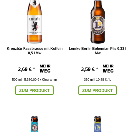
Kreuzbär Fassbrause mit Koffein
Lemke Berlin Bohemian Pils 0,33 l
0,5 l Mw
Mw
2,69 € *
3,59 € *
500
ml
| 5.380,00 € / Kilogramm
330
ml
| 10,88 € / L
ZUM PRODUKT
ZUM PRODUKT