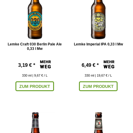
Lemke Craft 030 Berlin Pale Ale
Lemke Imperial IPA 0,33 l Mw
0,33 l Mw
3,19 € *
6,49 € *
330
ml
| 9,67 € / L
330
ml
| 19,67 € / L
ZUM PRODUKT
ZUM PRODUKT