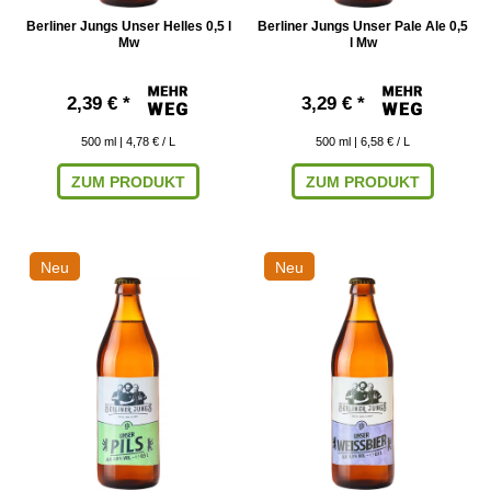
Berliner Jungs Unser Helles 0,5 l
Berliner Jungs Unser Pale Ale 0,5
Mw
l Mw
2,39 € *
3,29 € *
500
ml
| 4,78 € / L
500
ml
| 6,58 € / L
ZUM PRODUKT
ZUM PRODUKT
Neu
Neu