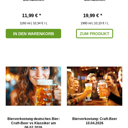
11,99 € *
19,99 € *
1160
ml
| 10,34 € / L
1980
ml
| 10,10 € / L
IN DEN WARENKORB
ZUM PRODUKT
Bierverkostung deutsches Bier:
Bierverkostung: Craft-Beer
Craft-Beer vs Klassiker am
10.04.2026
06.02.2026