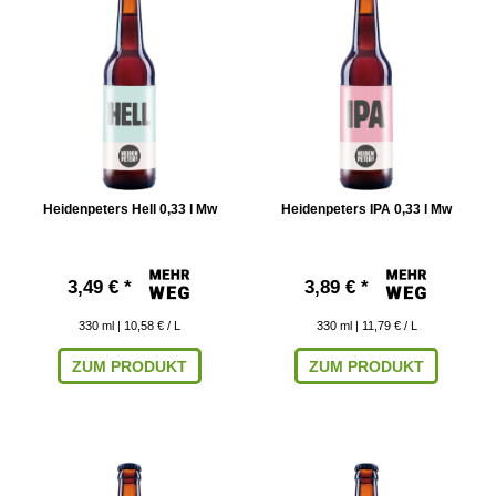
Heidenpeters Hell 0,33 l Mw
Heidenpeters IPA 0,33 l Mw
3,49 € *
3,89 € *
330
ml
| 10,58 € / L
330
ml
| 11,79 € / L
ZUM PRODUKT
ZUM PRODUKT