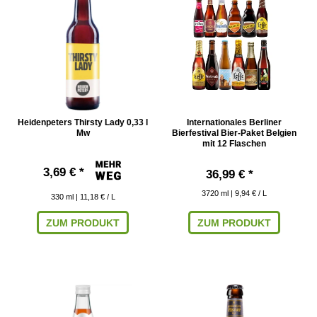
Heidenpeters Thirsty Lady 0,33 l
Internationales Berliner
Mw
Bierfestival Bier-Paket Belgien
mit 12 Flaschen
3,69 € *
36,99 € *
3720
ml
| 9,94 € / L
330
ml
| 11,18 € / L
ZUM PRODUKT
ZUM PRODUKT