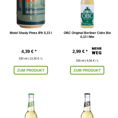
Motel Shady Pines IPA 0,33 l
OBC Original Berliner Cidre Bio
0,33 l Mw
4,39 € *
2,99 € *
330
ml
| 13,30 € / L
330
ml
| 9,06 € / L
ZUM PRODUKT
ZUM PRODUKT