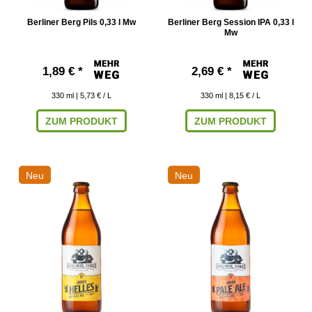
Berliner Berg Pils 0,33 l Mw
Berliner Berg Session IPA 0,33 l
Mw
1,89 € *
2,69 € *
330
ml
| 5,73 € / L
330
ml
| 8,15 € / L
ZUM PRODUKT
ZUM PRODUKT
Neu
Neu