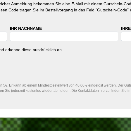
reicher Anmeldung bekommen Sie eine E-Mail mit einem Gutschein-Cod
esen Code tragen Sie im Bestellvorgang in das Feld "Gutschein-Code" e
IHR NACHNAME
IHRE
d erkenne diese ausdrücklich an.
 5€. Er kann ab einem Mindestbestellwert von 40,00 € eingelöst werden. Der Gutsc
n Sie jederzeit kostenlos wieder abmelden. Die Kontaktdaten hierzu finden Sie 