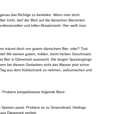
h genau das Richtige zu bestellen. Wenn man doch
r trinkt, darf der Blick auf die dänischen Biersorten
professionellen und tollen Absatzmarkt. Hier weiß man,
ann träumt doch von gutem dänischem Bier, oder? Tust
stet! Mit seinem gutem, milden, leicht herben Geschmack
s das Bier in Dänemark ausmacht. Die langen Spaziergänge
inem bei diesem Gedanken nicht das Wasser jetzt schon
n Tag aus dem Kühlschrank zu nehmen, aufzumachen und
Probiere beispielsweise folgende Biere:
n Speisen passt. Probiere es zu Smørrebrød, Hotdogs
n aus Dänemark perfekt.