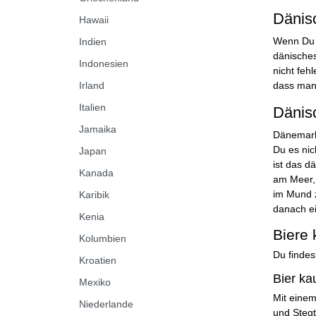
Dänisc
Hawaii
Wenn Du B
Indien
dänisches
Indonesien
nicht feh
Irland
dass man
Italien
Dänis
Jamaika
Dänemark 
Du es nic
Japan
ist das d
Kanada
am Meer, 
im Mund 
Karibik
danach e
Kenia
Biere
Kolumbien
Du findes
Kroatien
Bier ka
Mexiko
Mit einem
Niederlande
und Stegt