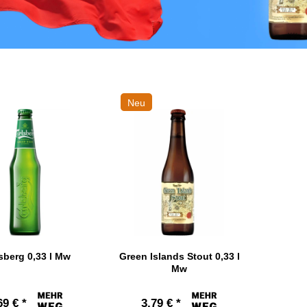
Neu
sberg 0,33 l Mw
Green Islands Stout 0,33 l
Mw
69 € *
3,79 € *