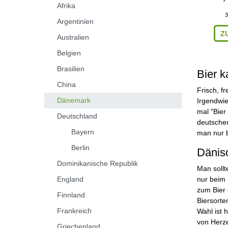
Afrika
3
Argentinien
Z
Australien
Belgien
Brasilien
Bier 
China
Frisch, f
Dänemark
Irgendwie
mal "Bier
Deutschland
deutschem
Bayern
man nur b
Berlin
Dänis
Dominikanische Republik
Man sollt
England
nur beim 
zum Bier 
Finnland
Biersorte
Frankreich
Wahl ist 
von Herze
Griechenland