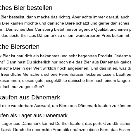
hes Bier bestellen
ier bestellst, dann mache das richtig. Aber achte immer darauf, auc
 Bier kaufen möchte und dänische Biere schätzt und gerne dänisches Bie
len. Dänisches Bier Carlsberg bietet hervorragende Qualität und einen 
 das beste Bier aus Dänemark zu einem wunderbaren Preis bekommt.
che Biersorten
Bier ist natürlich ein bekanntes und sehr begehrtes Produkt. Jederm
ht? Dann hast Du sicherlich nur noch nie das Bier aus Dänemark geko
änische Bier in der Welt wirklich hoch angesehen. Und das ist es, wa
freundliche Menschen, schöne Ferienhäuser, leckeres Essen. Läuft e
zusammen, dieses gute, eisgekühlte dänische Bier nach einem lange
infach nur zu genießen?
 kaufen aus Dänemark
t eine wunderbare Auswahl, um Biere aus Dänemark kaufen zu können. 
ufen als Lager aus Dänemark
 Lager aus Dänemark kannst Du Bier kaufen, das perfekt zu dänische
 flæsk. Durch die eher milde Aromatik ergänzen diese Biere das Esse