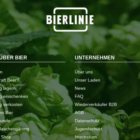
ÜBER BIER
UNTERNEHMEN
on
Über uns
raft Beer?
Unser Laden
ig lagern
News
tig einschenken
FAQ
ig verkosten
Wiederverkäufer B2B
 im Bier
AGB
kunde
Datenschutz
Flaschengärung
Jugendschutz
e Shop
Impressum