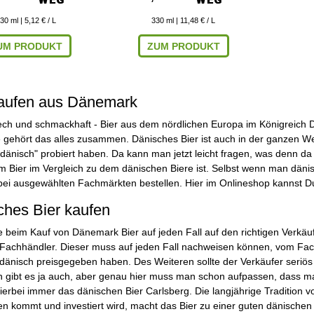
30
ml
| 5,12 € / L
330
ml
| 11,48 € / L
UM PRODUKT
ZUM PRODUKT
kaufen aus Dänemark
rech und schmackhaft - Bier aus dem nördlichen Europa im Königreic
 gehört das alles zusammen. Dänisches Bier ist auch in der ganzen We
 dänisch" probiert haben. Da kann man jetzt leicht fragen, was denn d
 Bier im Vergleich zu dem dänischen Biere ist. Selbst wenn man dänisch
ei ausgewählten Fachmärkten bestellen. Hier im Onlineshop kannst Du
ches Bier kaufen
e beim Kauf von Dänemark Bier auf jeden Fall auf den richtigen Verkäuf
Fachhändler. Dieser muss auf jeden Fall nachweisen können, vom Fach
dänisch preisgegeben haben. Des Weiteren sollte der Verkäufer seriö
n gibt es ja auch, aber genau hier muss man schon aufpassen, dass man
hierbei immer das dänischen Bier Carlsberg. Die langjährige Tradition v
n kommt und investiert wird, macht das Bier zu einer guten dänischen