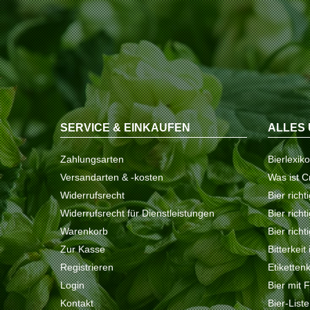
SERVICE & EINKAUFEN
ALLES 
Zahlungsarten
Bierlexik
Versandarten & -kosten
Was ist C
Widerrufsrecht
Bier richt
Widerrufsrecht für Dienstleistungen
Bier rich
Warenkorb
Bier richt
Zur Kasse
Bitterkeit
Registrieren
Etiketten
Login
Bier mit 
Kontakt
Bier-List