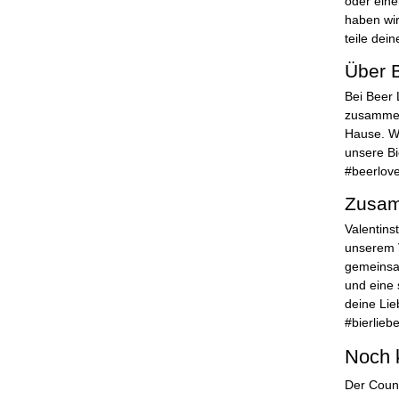
oder eine
haben wir
teile dei
Über 
Bei Beer 
zusammeng
Hause. Wi
unsere Bi
#beerlove
Zusa
Valentins
unserem V
gemeinsam
und eine 
deine Lie
#bierlieb
Noch 
Der Count