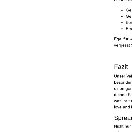
Ge
Ge
Be
Ers
Egal für 
vergesst 
Fazit
Unser Val
besondere
einen gem
deinen Pa
was ihr t
love and 
Spread
Nicht nur