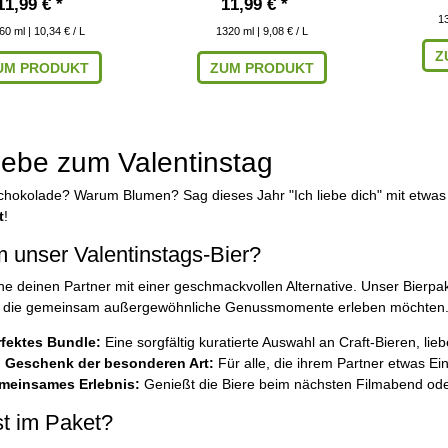
11,99 € *
11,99 € *
1
60
ml
| 10,34 € / L
1320
ml
| 9,08 € / L
Z
UM PRODUKT
ZUM PRODUKT
liebe zum Valentinstag
okolade? Warum Blumen? Sag dieses Jahr "Ich liebe dich" mit etwas 
t
!
 unser Valentinstags-Bier?
e deinen Partner mit einer geschmackvollen Alternative. Unser Bierpak
, die gemeinsam außergewöhnliche Genussmomente erleben möchten
rfektes Bundle:
Eine sorgfältig kuratierte Auswahl an Craft-Bieren, lieb
n Geschenk der besonderen Art:
Für alle, die ihrem Partner etwas Ei
meinsames Erlebnis:
Genießt die Biere beim nächsten Filmabend ode
st im Paket?