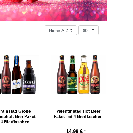
entinstag Große
Valentinstag Hot Beer
schaft Bier Paket
Paket mit 4 Bierflaschen
 4 Bierflaschen
14,99 € *