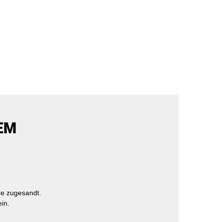
EM
e zugesandt.
in.