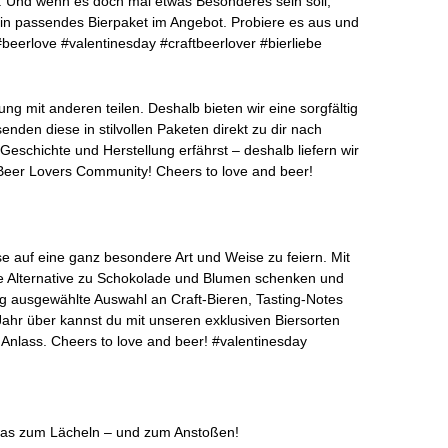
l. Und wenn es doch mal etwas Besonderes sein soll,
ein passendes Bierpaket im Angebot. Probiere es aus und
#beerlove #valentinesday #craftbeerlover #bierliebe
ng mit anderen teilen. Deshalb bieten wir eine sorgfältig
den diese in stilvollen Paketen direkt zu dir nach
eschichte und Herstellung erfährst – deshalb liefern wir
 Beer Lovers Community! Cheers to love and beer!
ese auf eine ganz besondere Art und Weise zu feiern. Mit
e Alternative zu Schokolade und Blumen schenken und
 ausgewählte Auswahl an Craft-Bieren, Tasting-Notes
ahr über kannst du mit unseren exklusiven Biersorten
n Anlass. Cheers to love and beer! #valentinesday
etwas zum Lächeln – und zum Anstoßen!