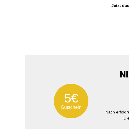
Jetzt da
N
5€
Gutschein
Nach erfolg
Di