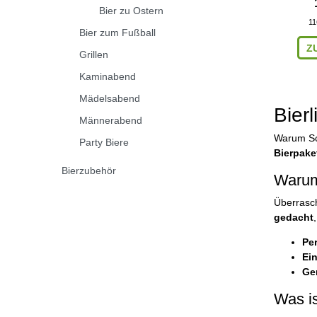
Bier zu Ostern
11
Bier zum Fußball
Z
Grillen
Kaminabend
Mädelsabend
Bier
Männerabend
Warum Sch
Party Biere
Bierpake
Bierzubehör
Warum
Überrasch
gedacht
Pe
Ei
Ge
Was i