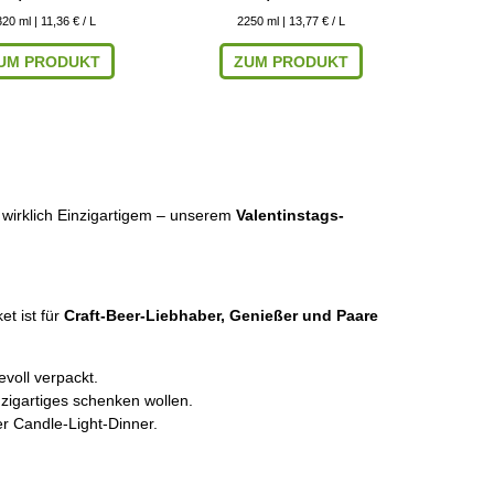
320
ml
| 11,36 € / L
2250
ml
| 13,77 € / L
UM PRODUKT
ZUM PRODUKT
wirklich Einzigartigem – unserem
Valentinstags-
et ist für
Craft-Beer-Liebhaber, Genießer und Paare
.
evoll verpackt.
nzigartiges schenken wollen.
r Candle-Light-Dinner.