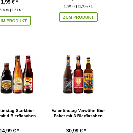
1,99 € *
1320
ml
| 11,36 € / L
320
ml
| 1,51 € / L
ZUM PRODUKT
UM PRODUKT
tinstag Starkbier
Valentinstag Verwöhn Bier
mit 4 Bierflaschen
Paket mit 3 Bierflaschen
14,99 € *
30,99 € *