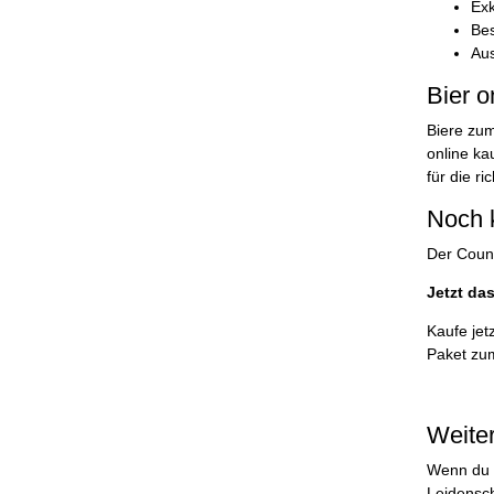
Exk
Bes
Aus
Bier o
Biere zum
online ka
für die r
Noch 
Der Count
Jetzt da
Kaufe jet
Paket zum
Weiter
Wenn du u
Leidenscha