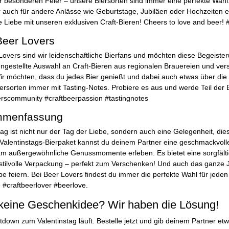
r besonderen Feier – unsere Biersorten sind immer eine perfekte Wah
 auch für andere Anlässe wie Geburtstage, Jubiläen oder Hochzeiten 
ne Liebe mit unseren exklusiven Craft-Bieren! Cheers to love and beer! 
Beer Lovers
Lovers sind wir leidenschaftliche Bierfans und möchten diese Begeisteru
estellte Auswahl an Craft-Bieren aus regionalen Brauereien und versen
r möchten, dass du jedes Bier genießt und dabei auch etwas über die G
ersorten immer mit Tasting-Notes. Probiere es aus und werde Teil der
rscommunity #craftbeerpassion #tastingnotes
mmenfassung
tag ist nicht nur der Tag der Liebe, sondern auch eine Gelegenheit, di
alentinstags-Bierpaket kannst du deinem Partner eine geschmackvoll
 außergewöhnliche Genussmomente erleben. Es bietet eine sorgfältig
stilvolle Verpackung – perfekt zum Verschenken! Und auch das ganze J
be feiern. Bei Beer Lovers findest du immer die perfekte Wahl für jede
e #craftbeerlover #beerlove.
keine Geschenkidee? Wir haben die Lösung!
down zum Valentinstag läuft. Bestelle jetzt und gib deinem Partner 