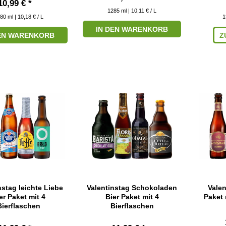
10,99 € *
1285
ml
| 10,11 € / L
80
ml
| 10,18 € / L
1
IN DEN WARENKORB
DEN WARENKORB
Z
nstag leichte Liebe
Valentinstag Schokoladen
Valen
er Paket mit 4
Bier Paket mit 4
Paket 
Bierflaschen
Bierflaschen