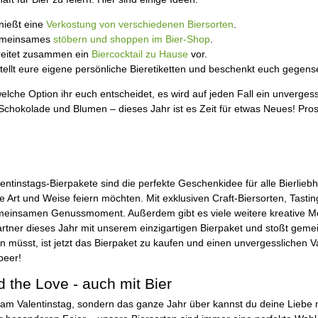
nießt eine
Verkostung von verschiedenen Biersorten
.
meinsames
stöbern und shoppen im Bier-Shop
.
reitet zusammen ein
Biercocktail zu Hause
vor.
tellt eure eigene persönliche Bieretiketten und beschenkt euch gegense
welche Option ihr euch entscheidet, es wird auf jeden Fall ein unvergess
Schokolade und Blumen – dieses Jahr ist es Zeit für etwas Neues! Pros
entinstags-Bierpakete sind die perfekte Geschenkidee für alle Bierlieb
 Art und Weise feiern möchten. Mit exklusiven Craft-Biersorten, Tasting
einsamen Genussmoment. Außerdem gibt es viele weitere kreative Mögli
rtner dieses Jahr mit unserem einzigartigen Bierpaket und stoßt gemei
un müsst, ist jetzt das Bierpaket zu kaufen und einen unvergesslichen V
beer!
 the Love - auch mit Bier
 am Valentinstag, sondern das ganze Jahr über kannst du deine Liebe 