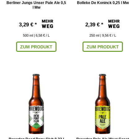
Berliner Jungs Unser Pale Ale 0,5
Bolleke De Koninck 0,25 l Mw
l Mw
3,29 € *
2,39 € *
500
ml
| 6,58 € / L
250
ml
| 9,56 € / L
ZUM PRODUKT
ZUM PRODUKT