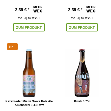
3,39 € *
3,39 € *
330
ml
| 10,27 € / L
330
ml
| 10,27 € / L
ZUM PRODUKT
ZUM PRODUKT
Neu
Kehrwieder Miami Grove Pale Ale
Kwak 0,75 l
Alkoholfrei 0,33 l Mw