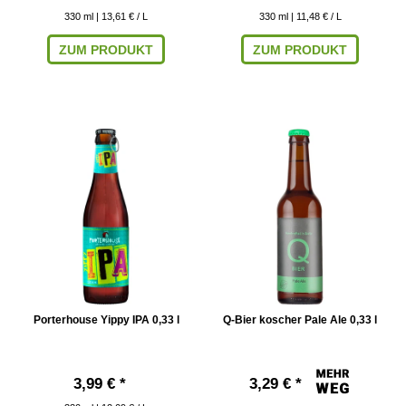
330
ml
| 13,61 € / L
330
ml
| 11,48 € / L
ZUM PRODUKT
ZUM PRODUKT
Porterhouse Yippy IPA 0,33 l
Q-Bier koscher Pale Ale 0,33 l
3,99 € *
3,29 € *