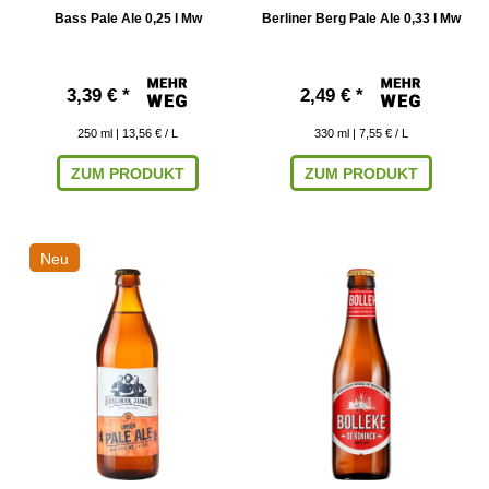
Bass Pale Ale 0,25 l Mw
Berliner Berg Pale Ale 0,33 l Mw
3,39 € *
2,49 € *
250
ml
| 13,56 € / L
330
ml
| 7,55 € / L
ZUM PRODUKT
ZUM PRODUKT
Neu