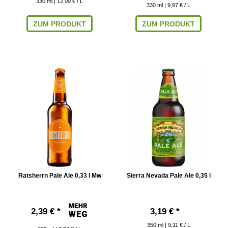
330
ml
| 12,09 € / L
330
ml
| 9,97 € / L
ZUM PRODUKT
ZUM PRODUKT
Ratsherrn Pale Ale 0,33 l Mw
Sierra Nevada Pale Ale 0,35 l
2,39 € *
3,19 € *
350
ml
| 9,11 € / L