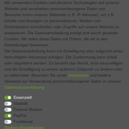
Wir verwenden Cookies und ähnliche Technologien auf unserer
Website und verarbeiten personenbezogene Daten von
SOCIAL MEDIA
Besucher:innen unserer Webseite (z.B. IP-Adresse), um z.B.
Inhalte und Anzeigen zu personalisieren, Medien von
Facebook
Drittanbietern einzubinden oder Zugriffe auf unsere Website zu
analysieren. Die Datenverarbeitung erfolgt erst durch gesetzte
Twitter
Cookies. Wir teilen diese Daten mit Dritten, die wir in den
Einstellungen benennen.
Instagram
Die Datenverarbeitung kann mit Einwilligung oder aufgrund eines
berechtigten Interesses erfolgen. Die Zustimmung kann erteilt
oder abgelehnt werden. Es besteht das Recht, nicht einzuwilligen
und die Einwilligung zu einem späteren Zeitpunkt zu ändern oder
Kontakt
VERTRAG WIDERRUFEN
zu widerrufen. Beachten Sie unser
Impressum
und weitere
Hinweise zur Verwendung personenbezogener Daten in unserer
Daten­schutz­erklärung
.
Zahlen Sie bequem per
Essenziell
Statistik
Externe Medien
PayPal
Funktional
Weitere Einstellungen