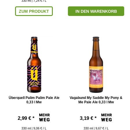
330
ml
| 7,24 € / L
ZUM PRODUKT
IN DEN WARENKORB
Überquell Palim Palim Pale Ale
Vagabund My Saddle My Pony &
0,33 l Mw
Me Pale Ale 0,33 l Mw
2,99 € *
3,19 € *
330
ml
| 9,06 € / L
330
ml
| 9,67 € / L