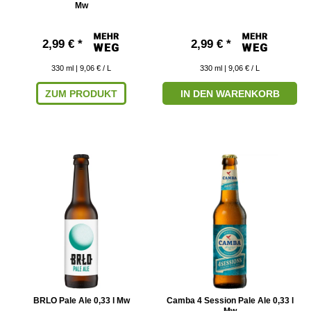
Mw
2,99 € *
2,99 € *
330
ml
| 9,06 € / L
330
ml
| 9,06 € / L
ZUM PRODUKT
IN DEN WARENKORB
BRLO Pale Ale 0,33 l Mw
Camba 4 Session Pale Ale 0,33 l
Mw