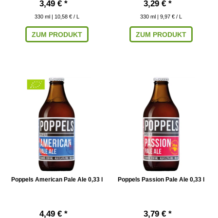
3,49 € *
3,29 € *
330
ml
| 10,58 € / L
330
ml
| 9,97 € / L
ZUM PRODUKT
ZUM PRODUKT
Poppels American Pale Ale 0,33 l
Poppels Passion Pale Ale 0,33 l
4,49 € *
3,79 € *