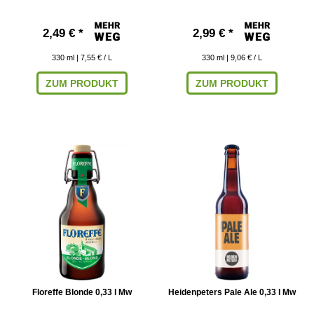
2,49 € *
2,99 € *
330
ml
| 7,55 € / L
330
ml
| 9,06 € / L
ZUM PRODUKT
ZUM PRODUKT
Floreffe Blonde 0,33 l Mw
Heidenpeters Pale Ale 0,33 l Mw