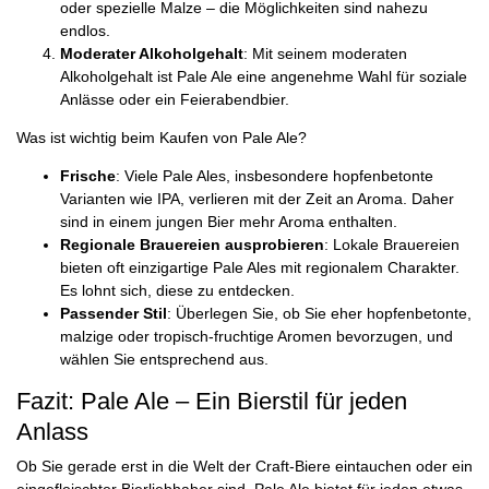
oder spezielle Malze – die Möglichkeiten sind nahezu
endlos.
Moderater Alkoholgehalt
: Mit seinem moderaten
Alkoholgehalt ist Pale Ale eine angenehme Wahl für soziale
Anlässe oder ein Feierabendbier.
Was ist wichtig beim Kaufen von Pale Ale?
Frische
: Viele Pale Ales, insbesondere hopfenbetonte
Varianten wie IPA, verlieren mit der Zeit an Aroma. Daher
sind in einem jungen Bier mehr Aroma enthalten.
Regionale Brauereien ausprobieren
: Lokale Brauereien
bieten oft einzigartige Pale Ales mit regionalem Charakter.
Es lohnt sich, diese zu entdecken.
Passender Stil
: Überlegen Sie, ob Sie eher hopfenbetonte,
malzige oder tropisch-fruchtige Aromen bevorzugen, und
wählen Sie entsprechend aus.
Fazit: Pale Ale – Ein Bierstil für jeden
Anlass
Ob Sie gerade erst in die Welt der Craft-Biere eintauchen oder ein
eingefleischter Bierliebhaber sind, Pale Ale bietet für jeden etwas.