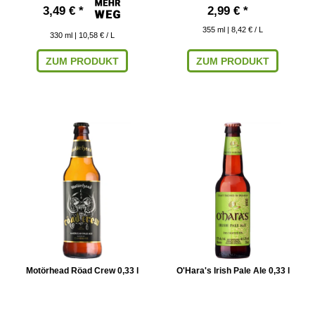
3,49 € *
2,99 € *
355
ml
| 8,42 € / L
330
ml
| 10,58 € / L
ZUM PRODUKT
ZUM PRODUKT
Motörhead Röad Crew 0,33 l
O'Hara's Irish Pale Ale 0,33 l