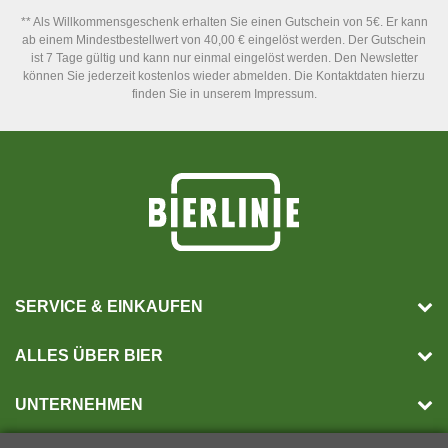
** Als Willkommensgeschenk erhalten Sie einen Gutschein von 5€. Er kann
ab einem Mindestbestellwert von 40,00 € eingelöst werden. Der Gutschein
ist 7 Tage gültig und kann nur einmal eingelöst werden. Den Newsletter
können Sie jederzeit kostenlos wieder abmelden. Die Kontaktdaten hierzu
finden Sie in unserem Impressum.
SERVICE & EINKAUFEN
ALLES ÜBER BIER
UNTERNEHMEN