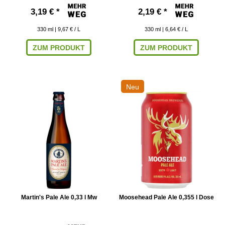
3,19 € *
2,19 € *
330
ml
| 9,67 € / L
330
ml
| 6,64 € / L
ZUM PRODUKT
ZUM PRODUKT
Neu
Martin's Pale Ale 0,33 l Mw
Moosehead Pale Ale 0,355 l Dose