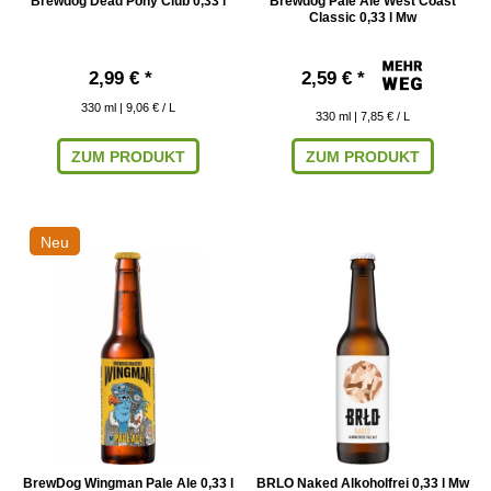
Brewdog Dead Pony Club 0,33 l
Brewdog Pale Ale West Coast
Classic 0,33 l Mw
2,99 € *
2,59 € *
330
ml
| 9,06 € / L
330
ml
| 7,85 € / L
ZUM PRODUKT
ZUM PRODUKT
Neu
BrewDog Wingman Pale Ale 0,33 l
BRLO Naked Alkoholfrei 0,33 l Mw