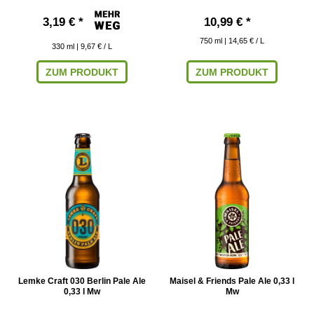
3,19 € *
10,99 € *
750
ml
| 14,65 € / L
330
ml
| 9,67 € / L
ZUM PRODUKT
ZUM PRODUKT
Lemke Craft 030 Berlin Pale Ale
Maisel & Friends Pale Ale 0,33 l
0,33 l Mw
Mw