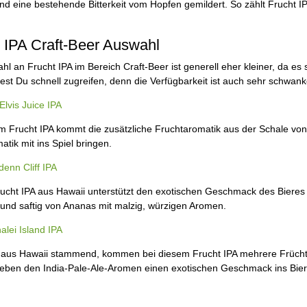
nd eine bestehende Bitterkeit vom Hopfen gemildert. So zählt Frucht 
 IPA Craft-Beer Auswahl
hl an Frucht IPA im Bereich Craft-Beer ist generell eher kleiner, da es
test Du schnell zugreifen, denn die Verfügbarkeit ist auch sehr schwan
lvis Juice IPA
m Frucht IPA kommt die zusätzliche Fruchtaromatik aus der Schale vo
atik mit ins Spiel bringen.
enn Cliff IPA
ucht IPA aus Hawaii unterstützt den exotischen Geschmack des Bieres
 und saftig von Ananas mit malzig, würzigen Aromen.
lei Island IPA
s aus Hawaii stammend, kommen bei diesem Frucht IPA mehrere Frücht
eben den India-Pale-Ale-Aromen einen exotischen Geschmack ins Bier