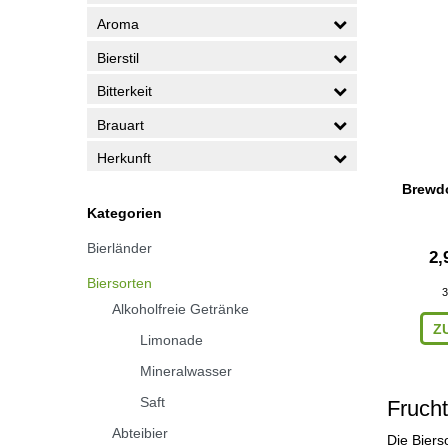
Aroma
Bierstil
Bitterkeit
Brauart
Herkunft
Brewdo
Kategorien
Bierländer
2,
Biersorten
3
Alkoholfreie Getränke
Z
Limonade
Mineralwasser
Saft
Frucht
Abteibier
Die Biers