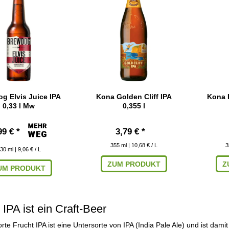
g Elvis Juice IPA
Kona Golden Cliff IPA
Kona H
0,33 l Mw
0,355 l
99 € *
3,79 € *
355
ml
| 10,68 € / L
3
30
ml
| 9,06 € / L
ZUM PRODUKT
Z
UM PRODUKT
 IPA ist ein Craft-Beer
orte Frucht IPA ist eine Untersorte von IPA (India Pale Ale) und ist dami