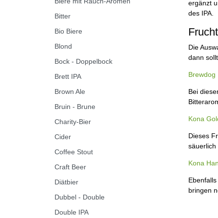
Biere mit Rauch-Aromen
ergänzt u
des IPA.
Bitter
Frucht
Bio Biere
Blond
Die Auswa
dann soll
Bock - Doppelbock
Brewdog E
Brett IPA
Brown Ale
Bei diese
Bitterarom
Bruin - Brune
Kona Gold
Charity-Bier
Dieses Fr
Cider
säuerlich
Coffee Stout
Kona Hana
Craft Beer
Ebenfall
Diätbier
bringen n
Dubbel - Double
Double IPA