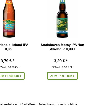
analei Island IPA
Stadshaven Moray IPA Non
0,35 l
Alkoholic 0,33 l
3,79 € *
3,29 € *
55
ml
| 10,68 € / L
330
ml
| 9,97 € / L
UM PRODUKT
ZUM PRODUKT
t ebenfalls ein Craft-Beer. Dabei kommt der fruchtige