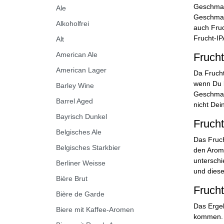
Geschmack
Ale
Geschmac
Alkoholfrei
auch Fruc
Frucht-IP
Alt
American Ale
Frucht
American Lager
Da Frucht
wenn Du b
Barley Wine
Geschmack
Barrel Aged
nicht Dein
Bayrisch Dunkel
Frucht
Belgisches Ale
Das Fruch
Belgisches Starkbier
den Arome
unterschi
Berliner Weisse
und diese
Bière Brut
Fruch
Bière de Garde
Das Erge
Biere mit Kaffee-Aromen
kommen. 