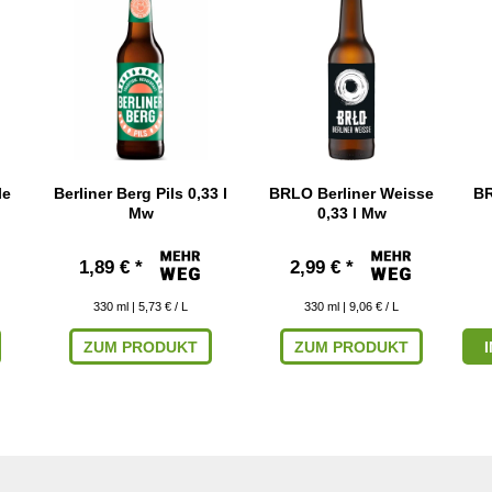
le
Berliner Berg Pils 0,33 l
BRLO Berliner Weisse
BR
Mw
0,33 l Mw
1,89 € *
2,99 € *
330
ml
| 5,73 € / L
330
ml
| 9,06 € / L
ZUM PRODUKT
ZUM PRODUKT