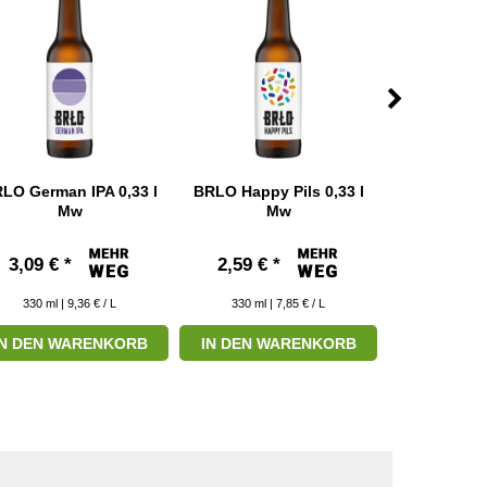
LO German IPA 0,33 l
BRLO Happy Pils 0,33 l
BRLO Helle
Mw
Mw
3,09 € *
2,59 € *
2,49 € 
330
ml
| 9,36 € / L
330
ml
| 7,85 € / L
330
ml
|
IN DEN WARENKORB
IN DEN WARENKORB
ZUM P