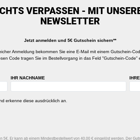
ICHTS VERPASSEN - MIT UNSER
NEWSLETTER
Jetzt anmelden und 5€ Gutschein sichern**
reicher Anmeldung bekommen Sie eine E-Mail mit einem Gutschein-Cod
esen Code tragen Sie im Bestellvorgang in das Feld "Gutschein-Code" e
IHR NACHNAME
IHRE
d erkenne diese ausdrücklich an.
 5€. Er kann ab einem Mindestbestellwert von 40,00 € eingelöst werden. Der Gutsc