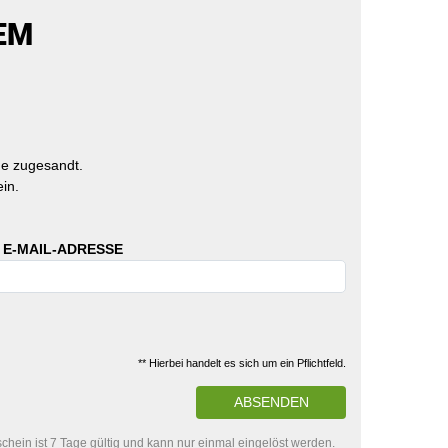
EM
e zugesandt.
in.
 E-MAIL-ADRESSE
** Hierbei handelt es sich um ein Pflichtfeld.
ABSENDEN
hein ist 7 Tage gültig und kann nur einmal eingelöst werden.