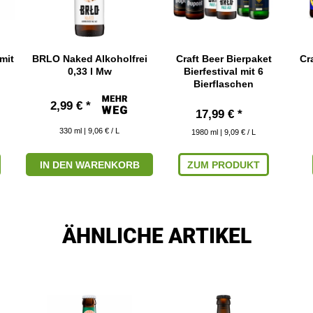
mit
BRLO Naked Alkoholfrei
Craft Beer Bierpaket
Cr
0,33 l Mw
Bierfestival mit 6
Bierflaschen
2,99 € *
17,99 € *
330
ml
| 9,06 € / L
1980
ml
| 9,09 € / L
IN DEN WARENKORB
ZUM PRODUKT
ÄHNLICHE ARTIKEL