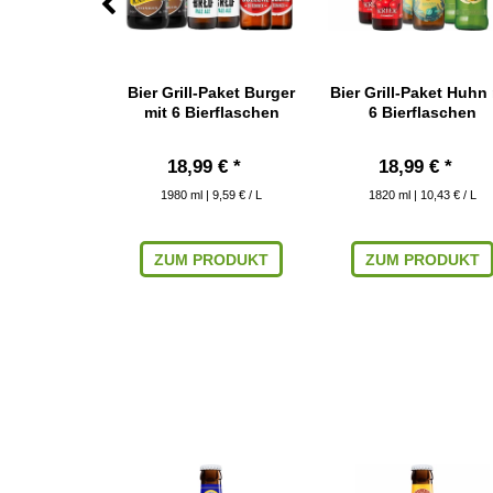
lles 0,33 l
Bier Grill-Paket Burger
Bier Grill-Paket Huhn 
w
mit 6 Bierflaschen
6 Bierflaschen
*
18,99 € *
18,99 € *
1980
ml
| 9,59 € / L
1820
ml
| 10,43 € / L
 9,06 € / L
RODUKT
ZUM PRODUKT
ZUM PRODUKT