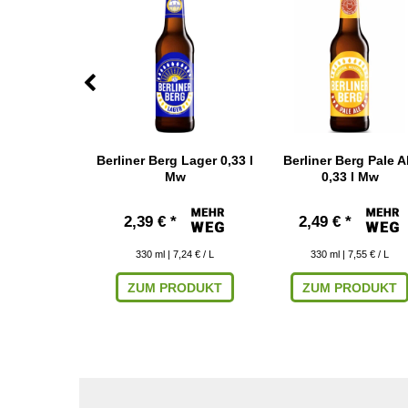
p beer 0,33 l
Berliner Berg Lager 0,33 l
Berliner Berg Pale A
w
Mw
0,33 l Mw
 € *
2,39 € *
2,49 € *
 9,06 € / L
330
ml
| 7,24 € / L
330
ml
| 7,55 € / L
RODUKT
ZUM PRODUKT
ZUM PRODUKT