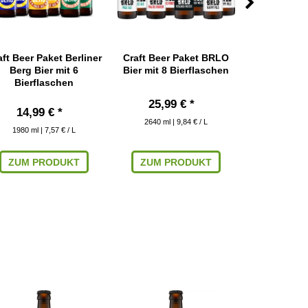
aft Beer Paket Berliner
Craft Beer Paket BRLO
Craft Be
Berg Bier mit 6
Bier mit 8 Bierflaschen
Deutschla
Bierflaschen
Bierfl
25,99 € *
14,99 € *
36,99
2640
ml
| 9,84 € / L
1980
ml
| 7,57 € / L
4300
ml
|
ZUM PRODUKT
ZUM PRODUKT
ZUM P