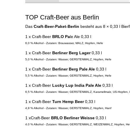
TOP Craft-Beer aus Berlin
Das
Craft-Beer-Paket-Berlin
besteht aus 8 × 0,33 l Bier
1 x Craft-Beer
BRLO Pa
le Ale
0,33 l
6,0 % Alkohol - Zutaten: Brauwasser, MALZ, Hopfen, Hefe
1 x Craft-Beer
Berliner Berg Lager
0,33 l
5,0 % Alkohol - Zutaten: Wasser, GERSTENMALZ, Hopfen, Hefe
1 x Craft-Beer
Berliner Berg Pale Ale
0,33 l
5,5 % Alkohol - Zutaten: Wasser, GERSTENMALZ, Hopfen, Hefe
1 x Craft-Beer
Lucky Lup India Pale Ale
0,33 l
6,5 % Alkohol - Zutaten: Wasser, GERSTENMALZ, Karamellmalz, US-Hopfen, 
1 x Craft-Beer
Turn Hemp Beer
0,33 l
4,9 % Alkohol - Zutaten: Wasser, GERSTENMALZ, Hopfen, Hanf
1 x
Craft-Beer
BRLO Berliner Weisse
0,33 l
4.0 % Alkohol - Zutaten: Wasser, GERSTENMALZ, WEIZENMALZ, Hopfen, He