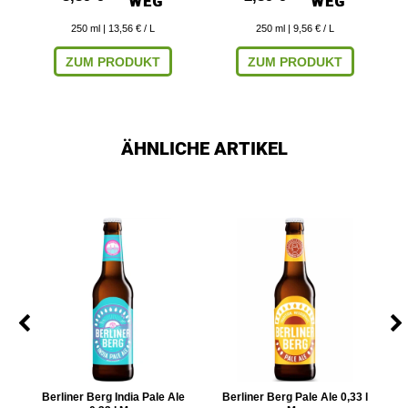
250
ml
| 13,56 € / L
250
ml
| 9,56 € / L
ZUM PRODUKT
ZUM PRODUKT
ÄHNLICHE ARTIKEL
Berliner Berg India Pale Ale
Berliner Berg Pale Ale 0,33 l
Br