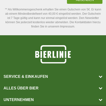
** Als Willkommensgeschenk erhalten Sie einen Gutschein von 5€. Er kann
ab einem Mindestbestellwert von 40,00 € eingelöst werden. Der Gutschein
ist 7 Tage gültig und kann nur einmal eingelöst werden. Den Newsletter
können Sie jederzeit kostenlos wieder abmelden. Die Kontaktdaten hierzu
finden Sie in unserem Impressum.
SERVICE & EINKAUFEN
ALLES ÜBER BIER
UNTERNEHMEN