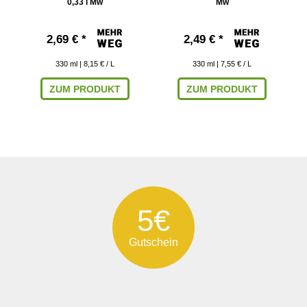
0,33 l Mw
Mw
2,69 € *
2,49 € *
330
ml
| 8,15 € / L
330
ml
| 7,55 € / L
ZUM PRODUKT
ZUM PRODUKT
5€
Gutschein