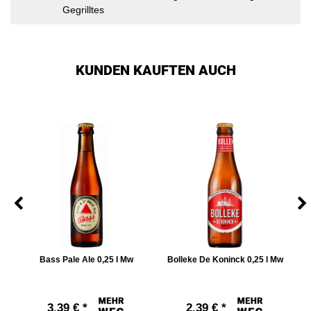
Gegrilltes
KUNDEN KAUFTEN AUCH
 l
Bass Pale Ale 0,25 l Mw
Bolleke De Koninck 0,25 l Mw
B
3,39 € *
2,39 € *