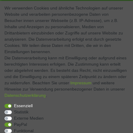
Wir verwenden Cookies und ähnliche Technologien auf unserer
Website und verarbeiten personenbezogene Daten von
SOCIAL MEDIA
Besucher:innen unserer Webseite (z.B. IP-Adresse), um z.B.
Inhalte und Anzeigen zu personalisieren, Medien von
Facebook
Drittanbietern einzubinden oder Zugriffe auf unsere Website zu
analysieren. Die Datenverarbeitung erfolgt erst durch gesetzte
Twitter
Cookies. Wir teilen diese Daten mit Dritten, die wir in den
Einstellungen benennen.
Instagram
Die Datenverarbeitung kann mit Einwilligung oder aufgrund eines
berechtigten Interesses erfolgen. Die Zustimmung kann erteilt
oder abgelehnt werden. Es besteht das Recht, nicht einzuwilligen
und die Einwilligung zu einem späteren Zeitpunkt zu ändern oder
Kontakt
VERTRAG WIDERRUFEN
zu widerrufen. Beachten Sie unser
Impressum
und weitere
Hinweise zur Verwendung personenbezogener Daten in unserer
Daten­schutz­erklärung
.
Zahlen Sie bequem per
Essenziell
Statistik
Externe Medien
PayPal
Funktional