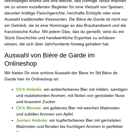
reichhaltiges Aroma und ihre weiche, fast cremige Textur machen
sie zu einem exzellenten Begleiter für eine Vielzahl von Speisen,
darunter kräftige Fleischgerichte, herzhafte Eintöpfe oder eine
Auswahl traditioneller Käsesorten. Die Bière de Garde ist nicht nur
ein Getränk; sie ist eine Hommage an das Brauhandwerk und die
französische Kultur. Mit jedem Glas, das du genießt, wirst du ein
Stück Geschichte und handwerkliche Expertise zu schätzen
wissen, die sich über Jahrhunderte hinweg gehalten hat.
Auswahl von Bière de Garde im
Onlineshop
Wir bieten Dir eine schöne Auswahl der Biere im Stil Bière de
Garde hier im Onlineshop an:
Ch'ti Ambrée
: ein amberfarbenes Bier mit milden, samtigen
und malzbetonten Aromen, mit Noten von gerösteter Nuss
und braunem Zucker.
Ch'ti Blonde
: ein goldenes Bier mit weichen Malznoten
und subtilen Aromen von Apfel.
Jenlain Ambrée
: ein kupferfarbenes Bier mit gerösteten
Malznoten und floralen bis fruchtigen Aromen in perfekter