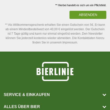
** Hierbei handelt es sich um ein Pflichtfeld.
ABSENDEN
** Als Willkommensgeschenk erhalten Sie einen Gutschein von 5€. Er kann
ab einem Mindestbestellwert von 40,00 € eingelöst werden. Der Gutschein
ist 7 Tage gültig und kann nur einmal eingelöst werden. Den Newsletter
können Sie jederzeit kostenlos wieder abmelden. Die Kontaktdaten hierzu
finden Sie in unserem Impressum.
SERVICE & EINKAUFEN
ALLES ÜBER BIER