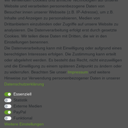
Wir verwenden Cookies und ähnliche Technologien auf unserer
Website und verarbeiten personenbezogene Daten von
SOCIAL MEDIA
Besucher:innen unserer Webseite (z.B. IP-Adresse), um z.B.
Inhalte und Anzeigen zu personalisieren, Medien von
Facebook
Drittanbietern einzubinden oder Zugriffe auf unsere Website zu
analysieren. Die Datenverarbeitung erfolgt erst durch gesetzte
Twitter
Cookies. Wir teilen diese Daten mit Dritten, die wir in den
Einstellungen benennen.
Instagram
Die Datenverarbeitung kann mit Einwilligung oder aufgrund eines
berechtigten Interesses erfolgen. Die Zustimmung kann erteilt
oder abgelehnt werden. Es besteht das Recht, nicht einzuwilligen
und die Einwilligung zu einem späteren Zeitpunkt zu ändern oder
Kontakt
VERTRAG WIDERRUFEN
zu widerrufen. Beachten Sie unser
Impressum
und weitere
Hinweise zur Verwendung personenbezogener Daten in unserer
Daten­schutz­erklärung
.
Zahlen Sie bequem per
Essenziell
Statistik
Externe Medien
PayPal
Funktional
Weitere Einstellungen