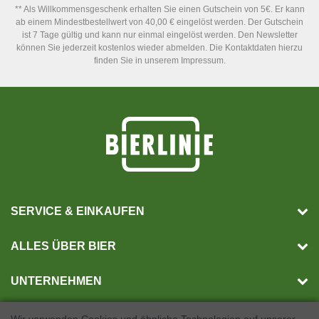
** Als Willkommensgeschenk erhalten Sie einen Gutschein von 5€. Er kann
ab einem Mindestbestellwert von 40,00 € eingelöst werden. Der Gutschein
ist 7 Tage gültig und kann nur einmal eingelöst werden. Den Newsletter
können Sie jederzeit kostenlos wieder abmelden. Die Kontaktdaten hierzu
finden Sie in unserem Impressum.
SERVICE & EINKAUFEN
ALLES ÜBER BIER
UNTERNEHMEN