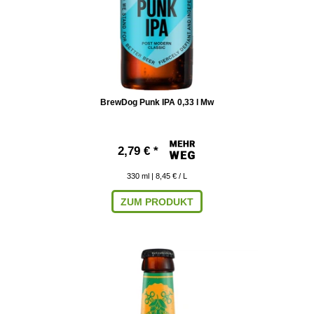
BrewDog Punk IPA 0,33 l Mw
2,79 € *
330
ml
| 8,45 € / L
ZUM PRODUKT