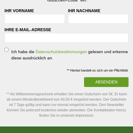
"Gutschein-Code" ein.
IHR VORNAME
IHR NACHNAME
IHRE E-MAIL-ADRESSE
Ich habe die
Datenschutzbestimmungen
gelesen und erkenne
diese ausdrücklich an.
** Hierbei handelt es sich um ein Pflichtfeld.
ABSENDEN
** Als Willkommensgeschenk erhalten Sie einen Gutschein von 5€. Er kann
ab einem Mindestbestellwert von 40,00 € eingelöst werden. Der Gutschein
ist 7 Tage gültig und kann nur einmal eingelöst werden. Den Newsletter
können Sie jederzeit kostenlos wieder abmelden. Die Kontaktdaten hierzu
finden Sie in unserem Impressum.