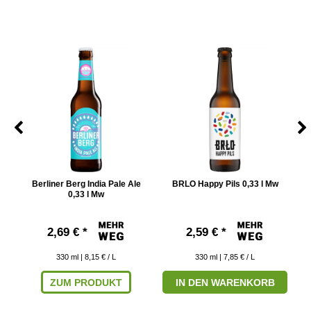
Mw
Berliner Berg India Pale Ale
BRLO Happy Pils 0,33 l Mw
Bu
0,33 l Mw
2,69 € *
2,59 € *
330
ml
| 8,15 € / L
330
ml
| 7,85 € / L
ZUM PRODUKT
IN DEN WARENKORB