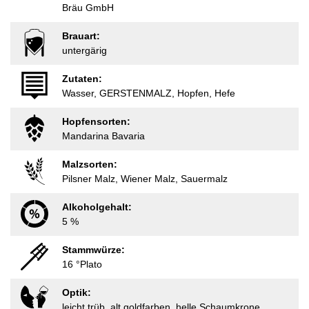
Bräu GmbH
Brauart:
untergärig
Zutaten:
Wasser, GERSTENMALZ, Hopfen, Hefe
Hopfensorten:
Mandarina Bavaria
Malzsorten:
Pilsner Malz, Wiener Malz, Sauermalz
Alkoholgehalt:
5 %
Stammwürze:
16 °Plato
Optik:
leicht trüb, alt goldfarben, helle Schaumkrone