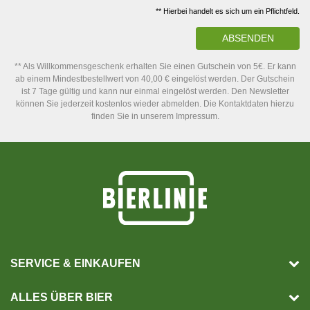
** Hierbei handelt es sich um ein Pflichtfeld.
ABSENDEN
** Als Willkommensgeschenk erhalten Sie einen Gutschein von 5€. Er kann
ab einem Mindestbestellwert von 40,00 € eingelöst werden. Der Gutschein
ist 7 Tage gültig und kann nur einmal eingelöst werden. Den Newsletter
können Sie jederzeit kostenlos wieder abmelden. Die Kontaktdaten hierzu
finden Sie in unserem Impressum.
SERVICE & EINKAUFEN
ALLES ÜBER BIER