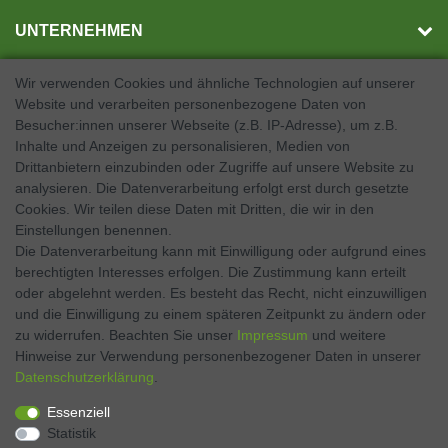
UNTERNEHMEN
Wir verwenden Cookies und ähnliche Technologien auf unserer
Website und verarbeiten personenbezogene Daten von
SOCIAL MEDIA
Besucher:innen unserer Webseite (z.B. IP-Adresse), um z.B.
Inhalte und Anzeigen zu personalisieren, Medien von
Facebook
Drittanbietern einzubinden oder Zugriffe auf unsere Website zu
analysieren. Die Datenverarbeitung erfolgt erst durch gesetzte
Twitter
Cookies. Wir teilen diese Daten mit Dritten, die wir in den
Einstellungen benennen.
Instagram
Die Datenverarbeitung kann mit Einwilligung oder aufgrund eines
berechtigten Interesses erfolgen. Die Zustimmung kann erteilt
oder abgelehnt werden. Es besteht das Recht, nicht einzuwilligen
und die Einwilligung zu einem späteren Zeitpunkt zu ändern oder
Kontakt
VERTRAG WIDERRUFEN
zu widerrufen. Beachten Sie unser
Impressum
und weitere
Hinweise zur Verwendung personenbezogener Daten in unserer
Daten­schutz­erklärung
.
Zahlen Sie bequem per
Essenziell
Statistik