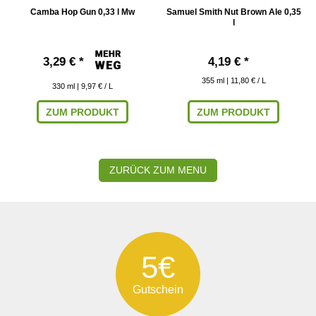
Camba Hop Gun 0,33 l Mw
Samuel Smith Nut Brown Ale 0,35
l
3,29 € *
4,19 € *
355
ml
| 11,80 € / L
330
ml
| 9,97 € / L
ZUM PRODUKT
ZUM PRODUKT
ZURÜCK ZUM MENU
5€
Gutschein