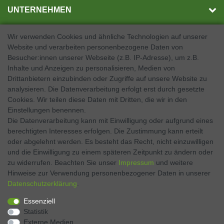
UNTERNEHMEN
Wir verwenden Cookies und ähnliche Technologien auf unserer
Website und verarbeiten personenbezogene Daten von
SOCIAL MEDIA
Besucher:innen unserer Webseite (z.B. IP-Adresse), um z.B.
Inhalte und Anzeigen zu personalisieren, Medien von
Facebook
Drittanbietern einzubinden oder Zugriffe auf unsere Website zu
analysieren. Die Datenverarbeitung erfolgt erst durch gesetzte
Twitter
Cookies. Wir teilen diese Daten mit Dritten, die wir in den
Einstellungen benennen.
Instagram
Die Datenverarbeitung kann mit Einwilligung oder aufgrund eines
berechtigten Interesses erfolgen. Die Zustimmung kann erteilt
oder abgelehnt werden. Es besteht das Recht, nicht einzuwilligen
und die Einwilligung zu einem späteren Zeitpunkt zu ändern oder
Kontakt
VERTRAG WIDERRUFEN
zu widerrufen. Beachten Sie unser
Impressum
und weitere
Hinweise zur Verwendung personenbezogener Daten in unserer
Daten­schutz­erklärung
.
Zahlen Sie bequem per
Essenziell
Statistik
Externe Medien