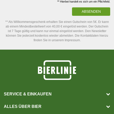
** Hierbei handelt es sich um ein Pflichtfeld.
ABSENDEN
** Als Willkommensgeschenk erhalten Sie einen Gutschein von 5€. Er kann
ab einem Mindestbestellwert von 40,00 € eingelöst werden. Der Gutschein
ist 7 Tage gültig und kann nur einmal eingelöst werden. Den Newsletter
können Sie jederzeit kostenlos wieder abmelden. Die Kontaktdaten hierzu
finden Sie in unserem Impressum.
SERVICE & EINKAUFEN
ALLES ÜBER BIER