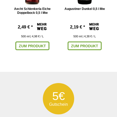
er
Aecht Schlenkerla Eiche
Augustiner Dunkel 0,5 l Mw
Doppelbock 0,5 l Mw
2,49 € *
2,19 € *
500
ml
| 4,98 € / L
500
ml
| 4,38 € / L
ZUM PRODUKT
ZUM PRODUKT
5€
Gutschein