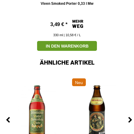
Viven Smoked Porter 0,33 l Mw
3,49 € *
330
ml
| 10,58 € / L
IN DEN WARENKORB
ÄHNLICHE ARTIKEL
Neu