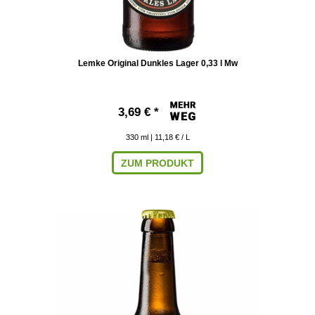
Lemke Original Dunkles Lager 0,33 l Mw
3,69 € *
330
ml
| 11,18 € / L
ZUM PRODUKT