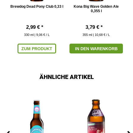
,33
Brewdog Dead Pony Club 0,33 l
Kona Big Wave Golden Ale
K
0,355 l
2,99 € *
3,79 € *
330
ml
| 9,06 € / L
355
ml
| 10,68 € / L
ZUM PRODUKT
IN DEN WARENKORB
ÄHNLICHE ARTIKEL