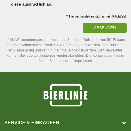
diese ausdrücklich an.
** Hierbei handelt es sich um ein Pflichtfeld.
ABSENDEN
** Als Willkommensgeschenk erhalten Sie einen Gutschein von 5€. Er kann
ab einem Mindestbestellwert von 40,00 € eingelöst werden. Der Gutschein
ist 7 Tage gültig und kann nur einmal eingelöst werden. Den Newsletter
können Sie jederzeit kostenlos wieder abmelden. Die Kontaktdaten hierzu
finden Sie in unserem Impressum.
SERVICE & EINKAUFEN