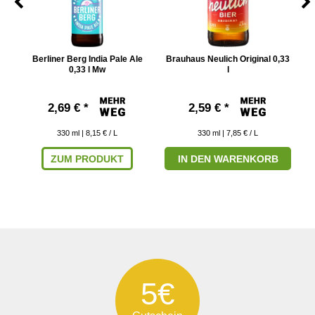
w
Berliner Berg India Pale Ale
Brauhaus Neulich Original 0,33
0,33 l Mw
l
2,69 € *
2,59 € *
330
ml
| 8,15 € / L
330
ml
| 7,85 € / L
ZUM PRODUKT
IN DEN WARENKORB
5€