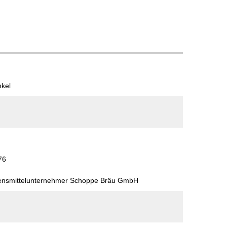
nkel
H
76
bensmittelunternehmer Schoppe Bräu GmbH