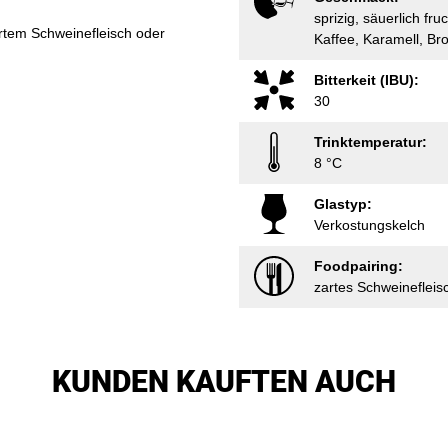
sprizig, säuerlich fr
rtem Schweinefleisch oder
Kaffee, Karamell, Br
Bitterkeit (IBU):
30
Trinktemperatur:
8 °C
Glastyp:
Verkostungskelch
Foodpairing:
zartes Schweinefleis
KUNDEN KAUFTEN AUCH