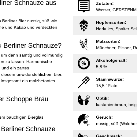
liner Schnauze aus
Zutaten:
Wasser, GERSTENMA
Berliner Bier nussig, süß wie
Hopfensorten:
hne und Kakao und verdeckten
Herkules, Spalter Sel
Malzsorten:
 Berliner Schnauze?
Münchner, Pilsner, 
he, um dann samtig und vollmundig
Alkoholgehalt:
en zu lassen. Harmonische
5,8 %
 und ein zartes
 diesem unwiderstehlichem Bier.
Stammwürze:
. Insgesamt ein malzbetontes
15,5 °Plato
ier Schoppe Bräu
Optik:
kastanienbraun, bei
em bauchigen Bierglas.
Geruch:
nussig, süß (Waldhoni
 Berliner Schnauze
Geschmack: