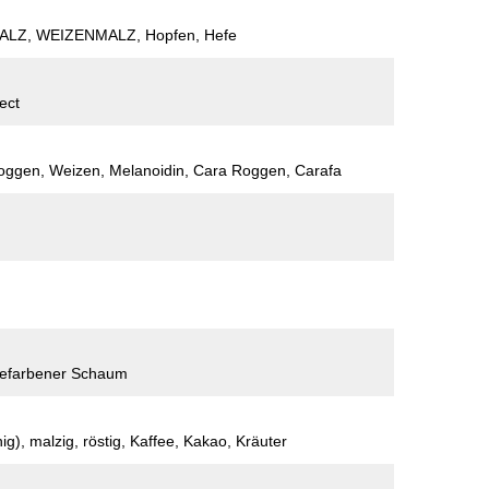
LZ, WEIZENMALZ, Hopfen, Hefe
ect
Roggen, Weizen, Melanoidin, Cara Roggen, Carafa
gefarbener Schaum
g), malzig, röstig, Kaffee, Kakao, Kräuter