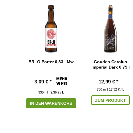
BRLO Porter 0,33 l Mw
Gouden Carolus
Imperial Dark 0,75 l
3,09 € *
12,99 € *
750
ml
| 17,32 € / L
330
ml
| 9,36 € / L
ZUM PRODUKT
IN DEN WARENKORB