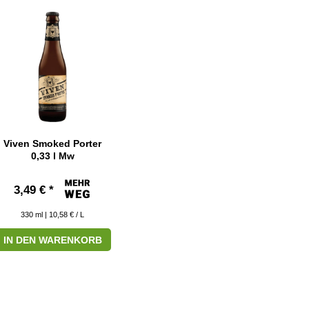
Viven Smoked Porter
0,33 l Mw
3,49 € *
330
ml
| 10,58 € / L
IN DEN WARENKORB