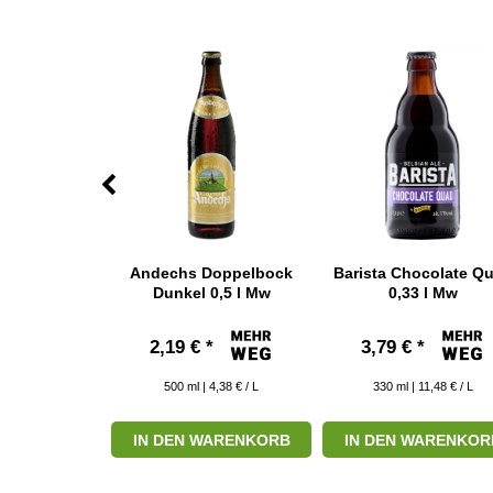
Dunkle 0,5 l
Andechs Doppelbock
Barista Chocolate Q
w
Dunkel 0,5 l Mw
0,33 l Mw
*
2,19 € *
3,79 € *
 7,78 € / L
500
ml
| 4,38 € / L
330
ml
| 11,48 € / L
RODUKT
IN DEN WARENKORB
IN DEN WARENKOR