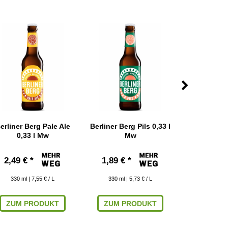
erliner Berg Pale Ale
Berliner Berg Pils 0,33 l
Brauhaus
0,33 l Mw
Mw
Origina
2,49 € *
1,89 € *
2,59 € 
330
ml
| 7,55 € / L
330
ml
| 5,73 € / L
330
ml
|
ZUM PRODUKT
ZUM PRODUKT
IN DEN W