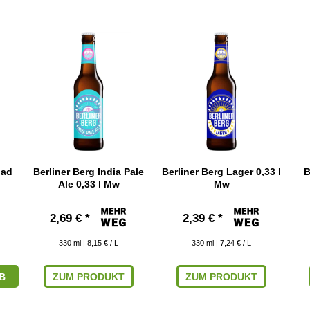
uad
Berliner Berg India Pale
Berliner Berg Lager 0,33 l
B
Ale 0,33 l Mw
Mw
2,69 € *
2,39 € *
330
ml
| 8,15 € / L
330
ml
| 7,24 € / L
B
ZUM PRODUKT
ZUM PRODUKT