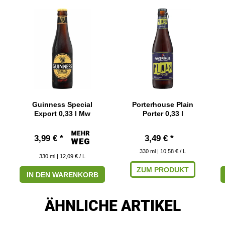
Guinness Special
Porterhouse Plain
Export 0,33 l Mw
Porter 0,33 l
3,99 € *
3,49 € *
330
ml
| 10,58 € / L
330
ml
| 12,09 € / L
ZUM PRODUKT
IN DEN WARENKORB
ÄHNLICHE ARTIKEL