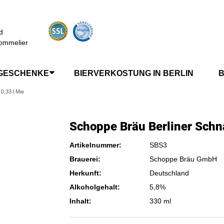
d
ommelier
GESCHENKE
BIERVERKOSTUNG IN BERLIN
B
 0,33 l Mw
Schoppe Bräu Berliner Schn
Artikelnummer:
SBS3
Brauerei:
Schoppe Bräu GmbH
Herkunft:
Deutschland
Alkoholgehalt:
5,8%
Inhalt:
330 ml