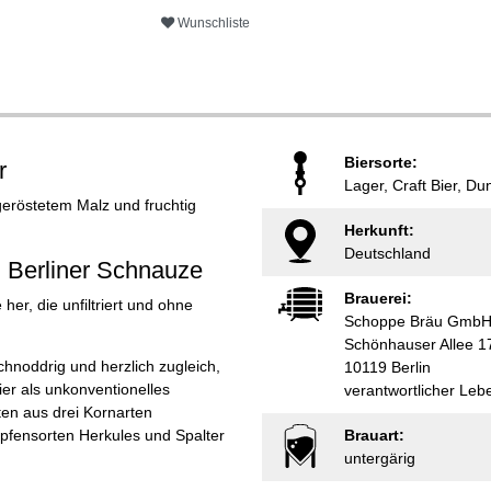
Wunschliste
Biersorte:
r
Lager, Craft Bier, Du
 geröstetem Malz und fruchtig
Herkunft:
Deutschland
 Berliner Schnauze
Brauerei:
her, die unfiltriert und ohne
Schoppe Bräu Gmb
Schönhauser Allee 1
hnoddrig und herzlich zugleich,
10119 Berlin
ier als unkonventionelles
verantwortlicher Le
ten aus drei Kornarten
fensorten Herkules und Spalter
Brauart:
untergärig