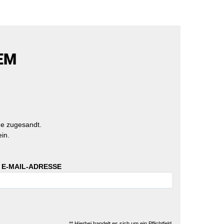
EM
e zugesandt.
in.
 E-MAIL-ADRESSE
** Hierbei handelt es sich um ein Pflichtfeld.