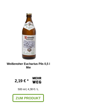
Weißenoher Eucharius Pils 0,5 l
Mw
2,19 € *
500
ml
| 4,38 € / L
ZUM PRODUKT