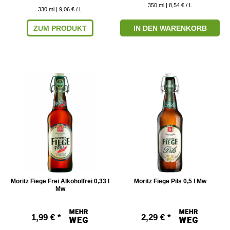
350
ml
| 8,54 € / L
330
ml
| 9,06 € / L
ZUM PRODUKT
IN DEN WARENKORB
Moritz Fiege Frei Alkoholfrei 0,33 l
Moritz Fiege Pils 0,5 l Mw
Mw
1,99 € *
2,29 € *