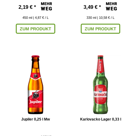
2,19 € *
3,49 € *
450
ml
| 4,87 € / L
330
ml
| 10,58 € / L
ZUM PRODUKT
ZUM PRODUKT
Jupiler 0,25 l Mw
Karlovacko Lager 0,33 l