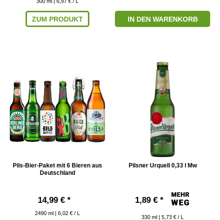
300
ml
| 6,97 € / L
ZUM PRODUKT
IN DEN WARENKORB
Pils-Bier-Paket mit 6 Bieren aus
Pilsner Urquell 0,33 l Mw
Deutschland
14,99 € *
1,89 € *
2490
ml
| 6,02 € / L
330
ml
| 5,73 € / L