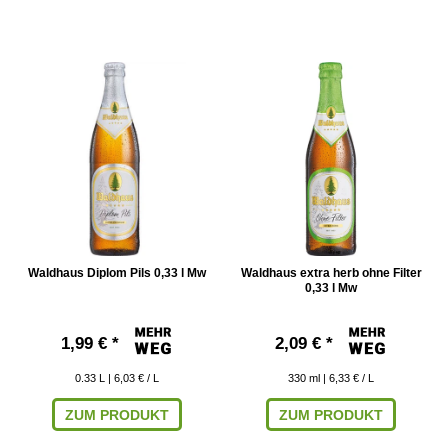
Waldhaus Diplom Pils 0,33 l Mw
Waldhaus extra herb ohne Filter
0,33 l Mw
1,99 € *
2,09 € *
0.33
L
| 6,03 € / L
330
ml
| 6,33 € / L
ZUM PRODUKT
ZUM PRODUKT