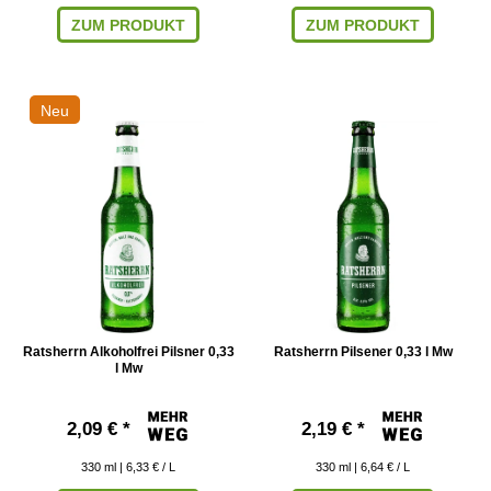
ZUM PRODUKT
ZUM PRODUKT
Neu
Ratsherrn Alkoholfrei Pilsner 0,33
Ratsherrn Pilsener 0,33 l Mw
l Mw
2,09 € *
2,19 € *
330
ml
| 6,33 € / L
330
ml
| 6,64 € / L