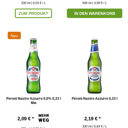
330
ml
| 6,03 € / L
500
ml
| 4,58 € / L
ZUM PRODUKT
IN DEN WARENKORB
Neu
Peroni Nastro Azzurro 0,0% 0,33 l
Peroni Nastro Azzurro 0,33 l
Mw
2,09 € *
2,19 € *
330
ml
| 6,64 € / L