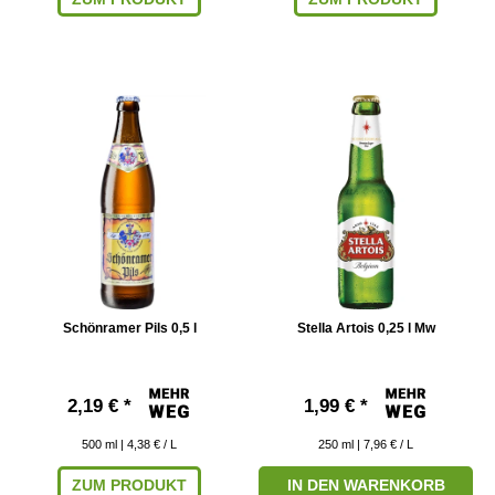
Schönramer Pils 0,5 l
Stella Artois 0,25 l Mw
2,19 € *
1,99 € *
500
ml
| 4,38 € / L
250
ml
| 7,96 € / L
ZUM PRODUKT
IN DEN WARENKORB