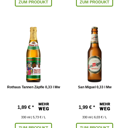
ZUM PRODUKT
ZUM PRODUKT
Rothaus Tannen Zäpfle 0,33 l Mw
San Miguel 0,33 l Mw
1,89 € *
1,99 € *
330
ml
| 5,73 € / L
330
ml
| 6,03 € / L
ZUM PRODUKT
ZUM PRODUKT