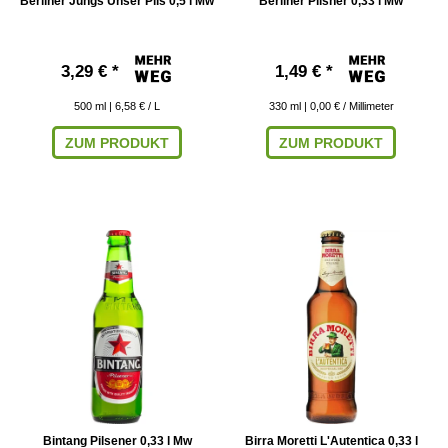
Berliner Jungs Unser Pils 0,5 l Mw
Berliner Pilsner 0,33 l Mw
3,29 € *
1,49 € *
500
ml
| 6,58 € / L
330
ml
| 0,00 € / Millimeter
ZUM PRODUKT
ZUM PRODUKT
Bintang Pilsener 0,33 l Mw
Birra Moretti L'Autentica 0,33 l