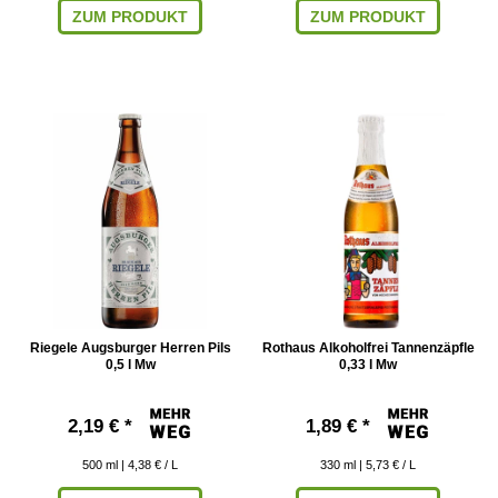
ZUM PRODUKT
ZUM PRODUKT
Riegele Augsburger Herren Pils
Rothaus Alkoholfrei Tannenzäpfle
0,5 l Mw
0,33 l Mw
2,19 € *
1,89 € *
500
ml
| 4,38 € / L
330
ml
| 5,73 € / L