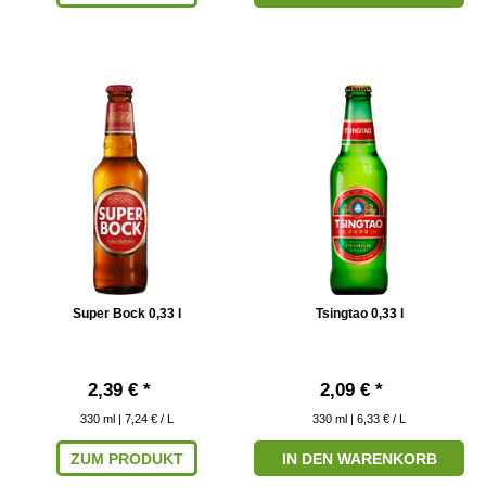
Super Bock 0,33 l
Tsingtao 0,33 l
2,39 € *
2,09 € *
330
ml
| 7,24 € / L
330
ml
| 6,33 € / L
ZUM PRODUKT
IN DEN WARENKORB