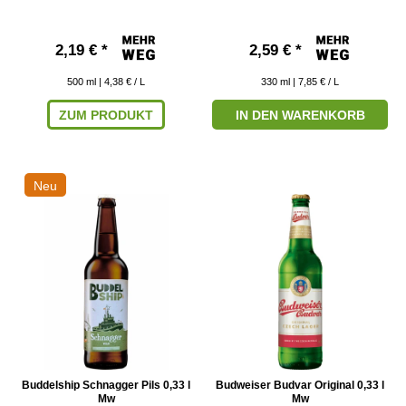
2,19 € *
2,59 € *
500
ml
| 4,38 € / L
330
ml
| 7,85 € / L
ZUM PRODUKT
IN DEN WARENKORB
Neu
Buddelship Schnagger Pils 0,33 l
Budweiser Budvar Original 0,33 l
Mw
Mw