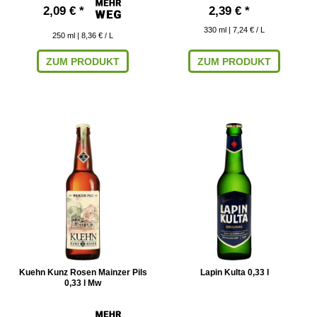
2,09 € *
2,39 € *
330
ml
| 7,24 € / L
250
ml
| 8,36 € / L
ZUM PRODUKT
ZUM PRODUKT
Kuehn Kunz Rosen Mainzer Pils
Lapin Kulta 0,33 l
0,33 l Mw