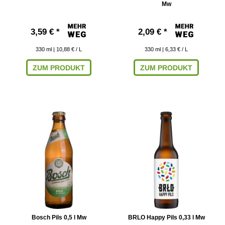
Mw
3,59 € *
2,09 € *
330
ml
| 10,88 € / L
330
ml
| 6,33 € / L
ZUM PRODUKT
ZUM PRODUKT
Bosch Pils 0,5 l Mw
BRLO Happy Pils 0,33 l Mw