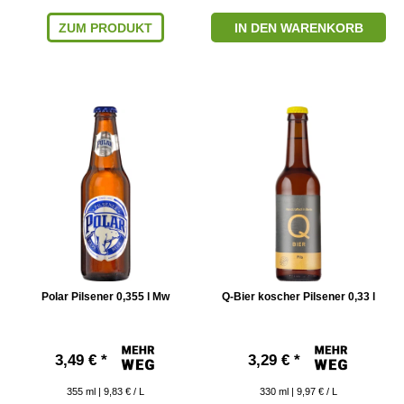
ZUM PRODUKT
IN DEN WARENKORB
Polar Pilsener 0,355 l Mw
Q-Bier koscher Pilsener 0,33 l
3,49 € *
3,29 € *
355
ml
| 9,83 € / L
330
ml
| 9,97 € / L