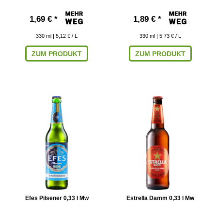
1,69 € *
1,89 € *
330
ml
| 5,12 € / L
330
ml
| 5,73 € / L
ZUM PRODUKT
ZUM PRODUKT
Efes Pilsener 0,33 l Mw
Estrella Damm 0,33 l Mw