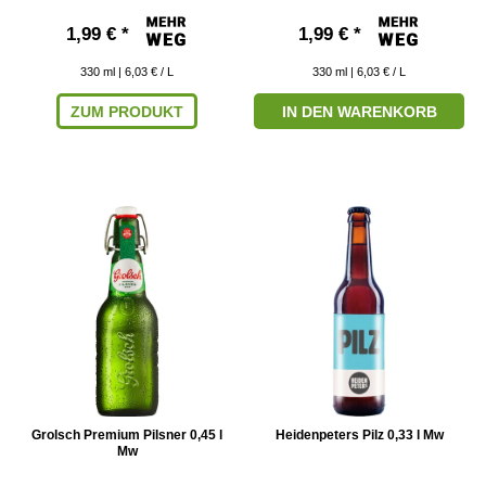
1,99 € *
1,99 € *
330
ml
| 6,03 € / L
330
ml
| 6,03 € / L
ZUM PRODUKT
IN DEN WARENKORB
Grolsch Premium Pilsner 0,45 l
Heidenpeters Pilz 0,33 l Mw
Mw