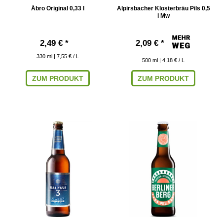
Åbro Original 0,33 l
Alpirsbacher Klosterbräu Pils 0,5
l Mw
2,49 € *
2,09 € *
330
ml
| 7,55 € / L
500
ml
| 4,18 € / L
ZUM PRODUKT
ZUM PRODUKT