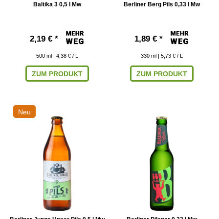
Baltika 3 0,5 l Mw
Berliner Berg Pils 0,33 l Mw
2,19 € *
1,89 € *
500
ml
| 4,38 € / L
330
ml
| 5,73 € / L
ZUM PRODUKT
ZUM PRODUKT
Neu