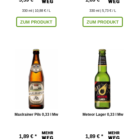
330
ml
| 10,88 € / L
330
ml
| 5,73 € / L
ZUM PRODUKT
ZUM PRODUKT
Maxlrainer Pils 0,33 l Mw
Meteor Lager 0,33 l Mw
1,89 € *
1,89 € *