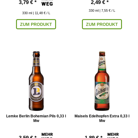
3,79 € *
2,49 € *
330
ml
| 7,55 € / L
330
ml
| 11,48 € / L
ZUM PRODUKT
ZUM PRODUKT
Lemke Berlin Bohemian Pils 0,33 l
Maisels Edelhopfen Extra 0,33 l
Mw
Mw
3,59 € *
1,89 € *