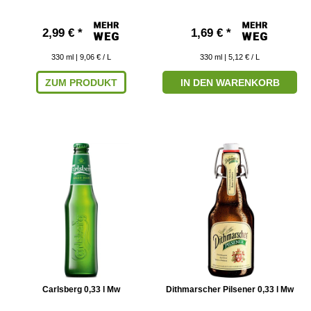
2,99 € *
1,69 € *
330
ml
| 9,06 € / L
330
ml
| 5,12 € / L
ZUM PRODUKT
IN DEN WARENKORB
Carlsberg 0,33 l Mw
Dithmarscher Pilsener 0,33 l Mw