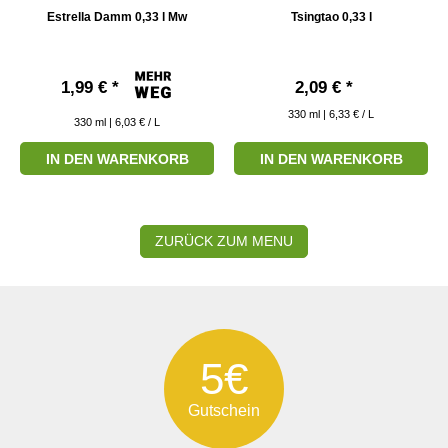
Estrella Damm 0,33 l Mw
Tsingtao 0,33 l
1,99 € *
2,09 € *
330
ml
| 6,33 € / L
330
ml
| 6,03 € / L
IN DEN WARENKORB
IN DEN WARENKORB
ZURÜCK ZUM MENU
5€
Gutschein