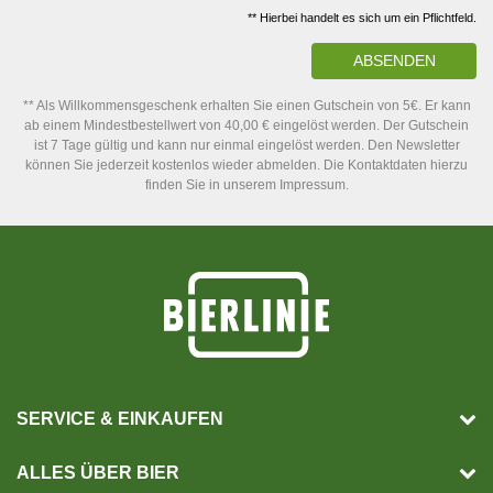
** Hierbei handelt es sich um ein Pflichtfeld.
ABSENDEN
** Als Willkommensgeschenk erhalten Sie einen Gutschein von 5€. Er kann
ab einem Mindestbestellwert von 40,00 € eingelöst werden. Der Gutschein
ist 7 Tage gültig und kann nur einmal eingelöst werden. Den Newsletter
können Sie jederzeit kostenlos wieder abmelden. Die Kontaktdaten hierzu
finden Sie in unserem Impressum.
SERVICE & EINKAUFEN
ALLES ÜBER BIER