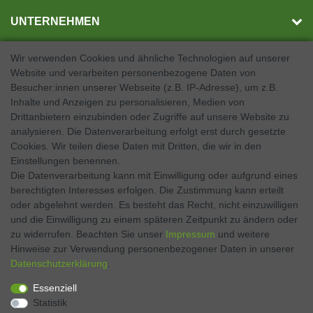
UNTERNEHMEN
Wir verwenden Cookies und ähnliche Technologien auf unserer
Website und verarbeiten personenbezogene Daten von
SOCIAL MEDIA
Besucher:innen unserer Webseite (z.B. IP-Adresse), um z.B.
Inhalte und Anzeigen zu personalisieren, Medien von
Facebook
Drittanbietern einzubinden oder Zugriffe auf unsere Website zu
analysieren. Die Datenverarbeitung erfolgt erst durch gesetzte
Twitter
Cookies. Wir teilen diese Daten mit Dritten, die wir in den
Einstellungen benennen.
Instagram
Die Datenverarbeitung kann mit Einwilligung oder aufgrund eines
berechtigten Interesses erfolgen. Die Zustimmung kann erteilt
oder abgelehnt werden. Es besteht das Recht, nicht einzuwilligen
und die Einwilligung zu einem späteren Zeitpunkt zu ändern oder
Kontakt
VERTRAG WIDERRUFEN
zu widerrufen. Beachten Sie unser
Impressum
und weitere
Hinweise zur Verwendung personenbezogener Daten in unserer
Daten­schutz­erklärung
.
Zahlen Sie bequem per
Essenziell
Statistik