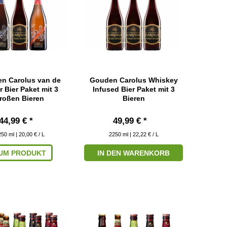
n Carolus van de
Gouden Carolus Whiskey
r Bier Paket mit 3
Infused Bier Paket mit 3
roßen Bieren
Bieren
44,99 € *
49,99 € *
250
ml
| 20,00 € / L
2250
ml
| 22,22 € / L
UM PRODUKT
IN DEN WARENKORB