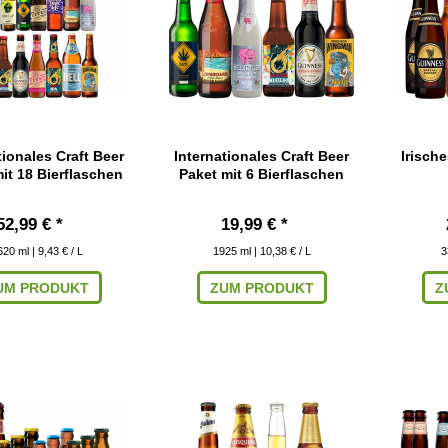
tionales Craft Beer
Internationales Craft Beer
Irische
it 18 Bierflaschen
Paket mit 6 Bierflaschen
52,99 € *
19,99 € *
620
ml
| 9,43 € / L
1925
ml
| 10,38 € / L
3
UM PRODUKT
ZUM PRODUKT
Z