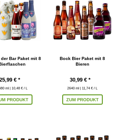
 der Bar Paket mit 8
Bock Bier Paket mit 8
Bierflaschen
Bieren
25,99 € *
30,99 € *
480
ml
| 10,48 € / L
2640
ml
| 11,74 € / L
UM PRODUKT
ZUM PRODUKT