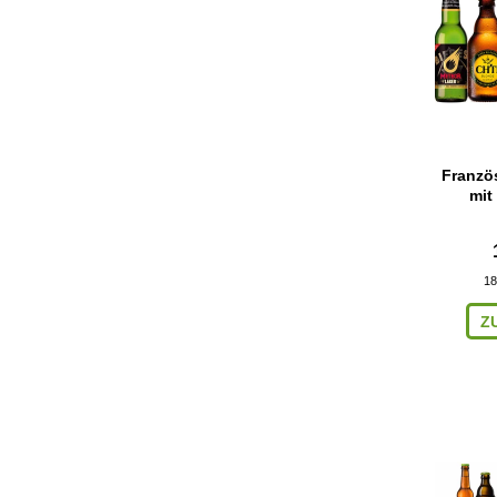
Franzö
mit
18
Z