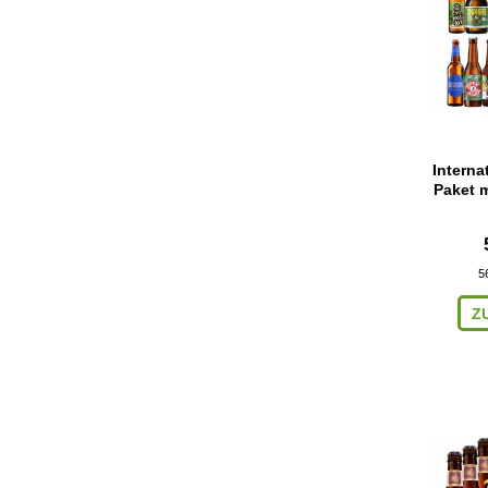
Interna
Paket m
5
Z