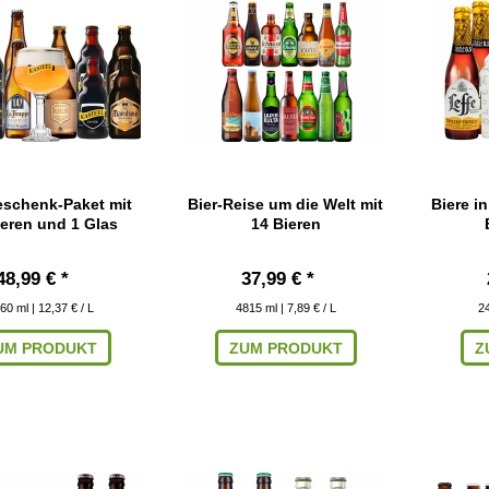
eschenk-Paket mit
Bier-Reise um die Welt mit
Biere in
ieren und 1 Glas
14 Bieren
48,99 € *
37,99 € *
60
ml
| 12,37 € / L
4815
ml
| 7,89 € / L
2
UM PRODUKT
ZUM PRODUKT
Z