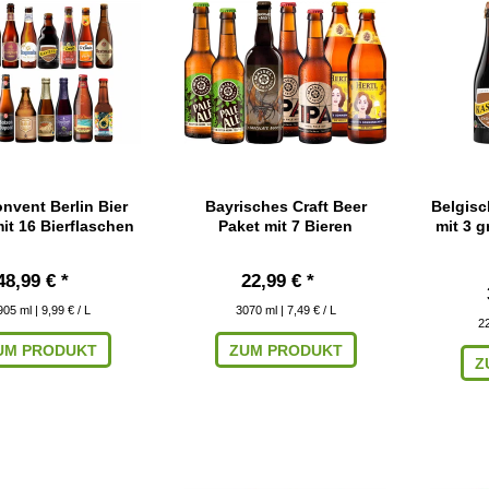
nvent Berlin Bier
Bayrisches Craft Beer
Belgisc
it 16 Bierflaschen
Paket mit 7 Bieren
mit 3 g
48,99 € *
22,99 € *
905
ml
| 9,99 € / L
3070
ml
| 7,49 € / L
2
UM PRODUKT
ZUM PRODUKT
Z