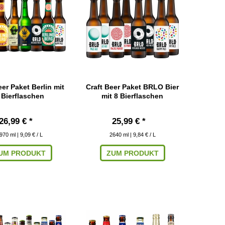
eer Paket Berlin mit
Craft Beer Paket BRLO Bier
 Bierflaschen
mit 8 Bierflaschen
26,99 € *
25,99 € *
970
ml
| 9,09 € / L
2640
ml
| 9,84 € / L
UM PRODUKT
ZUM PRODUKT