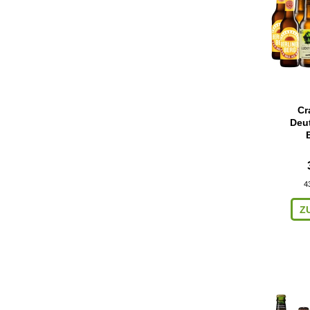
Cr
Deut
4
Z