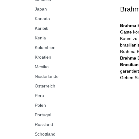
Brahm
Japan
Kanada
Brahma B
Karibik
Gäste kön
Kenia
Kaum zu g
brasiliani
Kolumbien
Brahma Bi
Kroatien
Brahma B
Brasilia
Mexiko
garantier
Niederlande
Geben Sie
Österreich
Peru
Polen
Portugal
Russland
Schottland