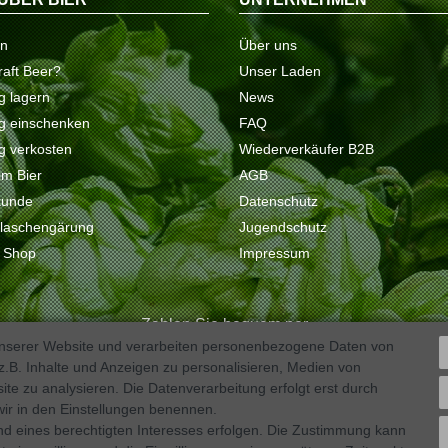
on
Über uns
raft Beer?
Unser Laden
ig lagern
News
tig einschenken
FAQ
ig verkosten
Wiederverkäufer B2B
 im Bier
AGB
kunde
Datenschutz
Flaschengärung
Jugendschutz
e Shop
Impressum
Zahlen Sie bequem per
unserer Website und verarbeiten personenbezogene Daten von
.B. Inhalte und Anzeigen zu personalisieren, Medien von
ite zu analysieren. Die Datenverarbeitung erfolgt erst durch
 wir in den Einstellungen benennen.
nd eines berechtigten Interesses erfolgen. Die Zustimmung kann