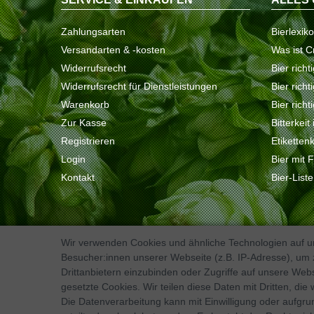
Zahlungsarten
Bierlexik
Versandarten & -kosten
Was ist C
Widerrufsrecht
Bier richt
Widerrufsrecht für Dienstleistungen
Bier rich
Warenkorb
Bier richt
Zur Kasse
Bitterkeit
Registrieren
Etiketten
Login
Bier mit 
Kontakt
Bier-List
Wir verwenden Cookies und ähnliche Technologien auf 
Besucher:innen unserer Webseite (z.B. IP-Adresse), um z
Kontakt
VERTRAG WIDERRUFEN
Drittanbietern einzubinden oder Zugriffe auf unsere Webs
gesetzte Cookies. Wir teilen diese Daten mit Dritten, die
Die Datenverarbeitung kann mit Einwilligung oder aufgru