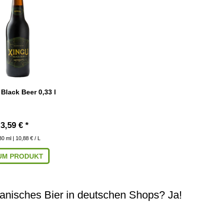
Black Beer 0,33 l
3,59 € *
30
ml
| 10,88 € / L
UM PRODUKT
ianisches Bier in deutschen Shops? Ja!