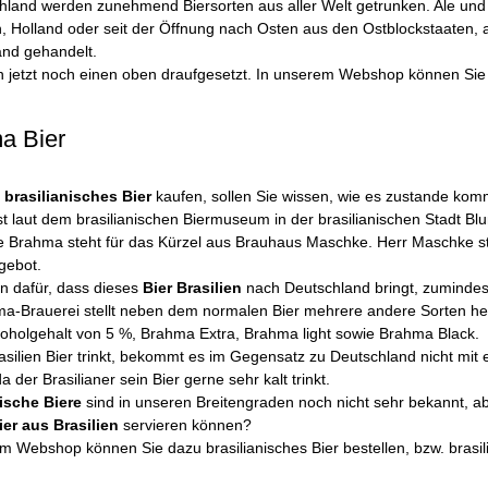
hland werden zunehmend Biersorten aus aller Welt getrunken. Ale und
n, Holland oder seit der Öffnung nach Osten aus den Ostblockstaaten, 
and gehandelt.
n jetzt noch einen oben draufgesetzt. In unserem Webshop können Si
a Bier
e
brasilianisches Bier
kaufen, sollen Sie wissen, wie es zustande kom
t laut dem brasilianischen Biermuseum in der brasilianischen Stadt
 Brahma steht für das Kürzel aus Brauhaus Maschke. Herr Maschke s
gebot.
n dafür, dass dieses
Bier Brasilien
nach Deutschland bringt, zumindes
a-Brauerei stellt neben dem normalen Bier mehrere andere Sorten he
oholgehalt von 5 %, Brahma Extra, Brahma light sowie Brahma Black.
asilien Bier trinkt, bekommt es im Gegensatz zu Deutschland nicht mit
da der Brasilianer sein Bier gerne sehr kalt trinkt.
nische Biere
sind in unseren Breitengraden noch nicht sehr bekannt, ab
ier aus Brasilien
servieren können?
m Webshop können Sie dazu brasilianisches Bier bestellen, bzw. brasil