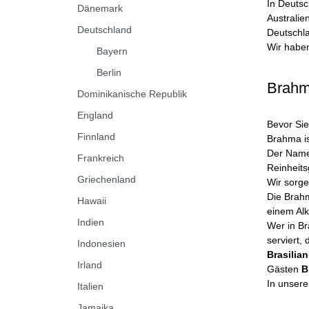
In Deutsc
Dänemark
Australie
Deutschland
Deutschl
Wir habe
Bayern
Berlin
Brahm
Dominikanische Republik
England
Bevor Si
Finnland
Brahma is
Der Name
Frankreich
Reinheits
Griechenland
Wir sorge
Die Brahm
Hawaii
einem Alk
Indien
Wer in Br
serviert, 
Indonesien
Brasilia
Irland
Gästen
B
In unsere
Italien
Jamaika