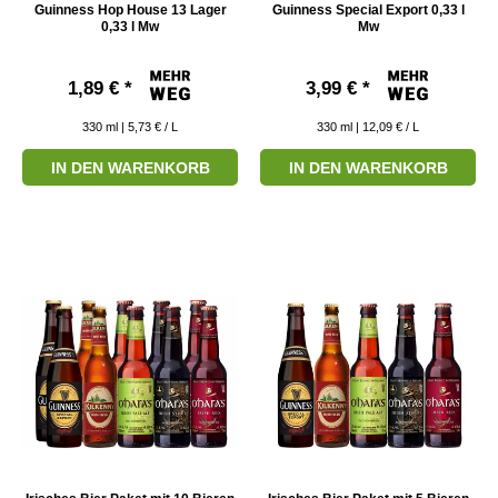
Guinness Hop House 13 Lager
Guinness Special Export 0,33 l
0,33 l Mw
Mw
1,89 € *
3,99 € *
330
ml
| 5,73 € / L
330
ml
| 12,09 € / L
IN DEN WARENKORB
IN DEN WARENKORB