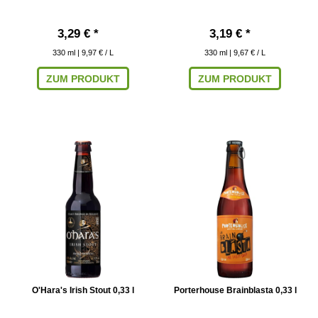
3,29 € *
3,19 € *
330
ml
| 9,97 € / L
330
ml
| 9,67 € / L
ZUM PRODUKT
ZUM PRODUKT
O'Hara's Irish Stout 0,33 l
Porterhouse Brainblasta 0,33 l