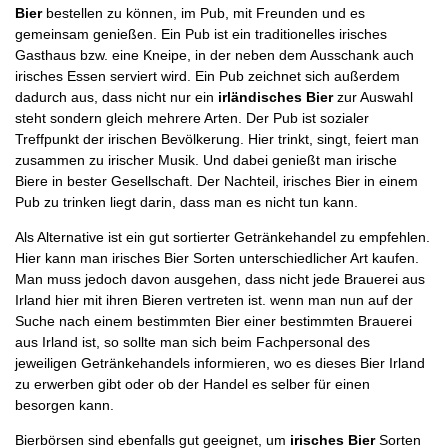
Bier
bestellen zu können, im Pub, mit Freunden und es
gemeinsam genießen. Ein Pub ist ein traditionelles irisches
Gasthaus bzw. eine Kneipe, in der neben dem Ausschank auch
irisches Essen serviert wird. Ein Pub zeichnet sich außerdem
dadurch aus, dass nicht nur ein
irländisches Bier
zur Auswahl
steht sondern gleich mehrere Arten. Der Pub ist sozialer
Treffpunkt der irischen Bevölkerung. Hier trinkt, singt, feiert man
zusammen zu irischer Musik. Und dabei genießt man irische
Biere in bester Gesellschaft. Der Nachteil, irisches Bier in einem
Pub zu trinken liegt darin, dass man es nicht tun kann.
Als Alternative ist ein gut sortierter Getränkehandel zu empfehlen.
Hier kann man irisches Bier Sorten unterschiedlicher Art kaufen.
Man muss jedoch davon ausgehen, dass nicht jede Brauerei aus
Irland hier mit ihren Bieren vertreten ist. wenn man nun auf der
Suche nach einem bestimmten Bier einer bestimmten Brauerei
aus Irland ist, so sollte man sich beim Fachpersonal des
jeweiligen Getränkehandels informieren, wo es dieses Bier Irland
zu erwerben gibt oder ob der Handel es selber für einen
besorgen kann.
Bierbörsen sind ebenfalls gut geeignet, um
irisches Bier
Sorten