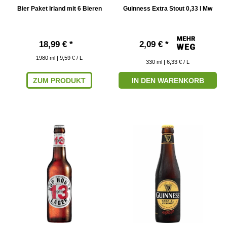
Bier Paket Irland mit 6 Bieren
Guinness Extra Stout 0,33 l Mw
18,99 € *
2,09 € *
1980
ml
| 9,59 € / L
330
ml
| 6,33 € / L
ZUM PRODUKT
IN DEN WARENKORB