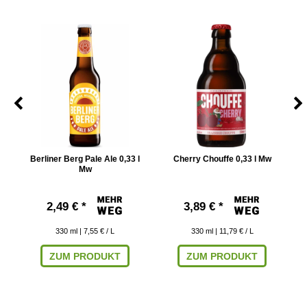
l
Berliner Berg Pale Ale 0,33 l
Cherry Chouffe 0,33 l Mw
Mw
2,49 € *
3,89 € *
330
ml
| 7,55 € / L
330
ml
| 11,79 € / L
ZUM PRODUKT
ZUM PRODUKT