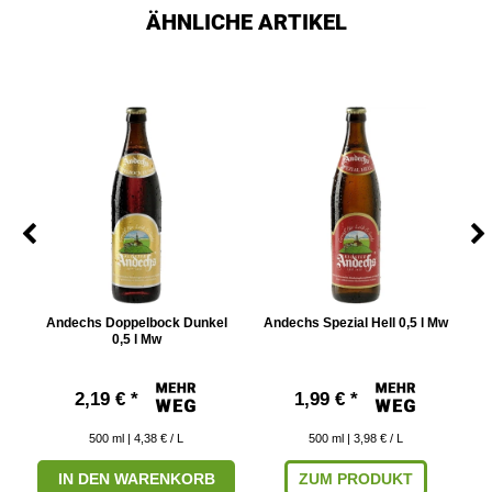
ÄHNLICHE ARTIKEL
Andechs Doppelbock Dunkel
Andechs Spezial Hell 0,5 l Mw
0,5 l Mw
2,19 € *
1,99 € *
500
ml
| 4,38 € / L
500
ml
| 3,98 € / L
IN DEN WARENKORB
ZUM PRODUKT