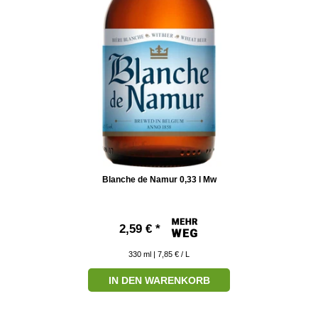
Blanche de Namur 0,33 l Mw
2,59 € *
330
ml
| 7,85 € / L
IN DEN WARENKORB