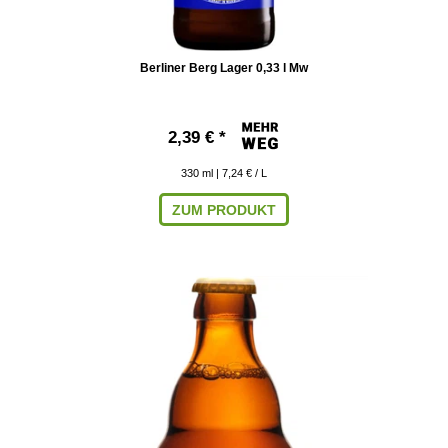
Berliner Berg Lager 0,33 l Mw
2,39 € *
330
ml
| 7,24 € / L
ZUM PRODUKT