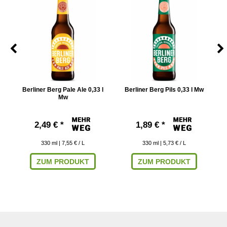
er
Berliner Berg Pale Ale 0,33 l
Berliner Berg Pils 0,33 l Mw
Mw
2,49 € *
1,89 € *
330
ml
| 7,55 € / L
330
ml
| 5,73 € / L
ZUM PRODUKT
ZUM PRODUKT