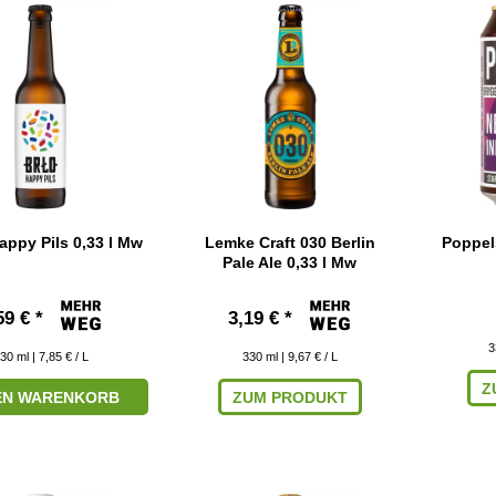
ppy Pils 0,33 l Mw
Lemke Craft 030 Berlin
Poppel
Pale Ale 0,33 l Mw
59 € *
3,19 € *
3
30
ml
| 7,85 € / L
330
ml
| 9,67 € / L
Z
DEN WARENKORB
ZUM PRODUKT