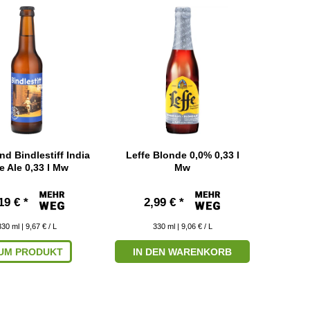
d Bindlestiff India
Leffe Blonde 0,0% 0,33 l
e Ale 0,33 l Mw
Mw
19 € *
2,99 € *
330
ml
| 9,67 € / L
330
ml
| 9,06 € / L
UM PRODUKT
IN DEN WARENKORB