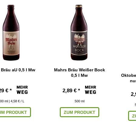
 Bräu aU 0,5 l Mw
Mahrs Bräu Weißer Bock
0,5 l Mw
Oktober
nur
29 € *
2,89 € *
2,
00
ml
| 4,58 € / L
500
ml
UM PRODUKT
ZUM PRODUKT
Z