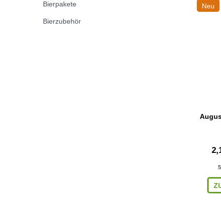
Bierpakete
Neu
Bierzubehör
August
2,
5
Z