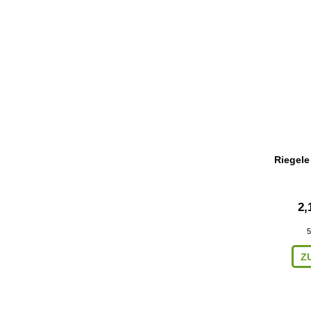
Riegele
2,
5
Z