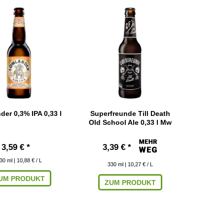
der 0,3% IPA 0,33 l
Superfreunde Till Death
Old School Ale 0,33 l Mw
3,59 € *
3,39 € *
30
ml
| 10,88 € / L
330
ml
| 10,27 € / L
UM PRODUKT
ZUM PRODUKT