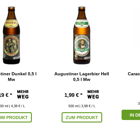
iner Dunkel 0,5 l
Augustiner Lagerbier Hell
Carac
Mw
0,5 l Mw
19 € *
1,99 € *
3
00
ml
| 4,38 € / L
500
ml
| 3,98 € / L
IN 
UM PRODUKT
ZUM PRODUKT