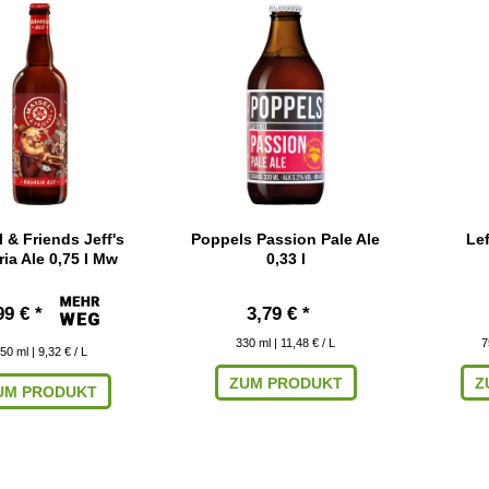
 & Friends Jeff's
Poppels Passion Pale Ale
Lef
ia Ale 0,75 l Mw
0,33 l
99 € *
3,79 € *
330
ml
| 11,48 € / L
7
50
ml
| 9,32 € / L
ZUM PRODUKT
Z
UM PRODUKT