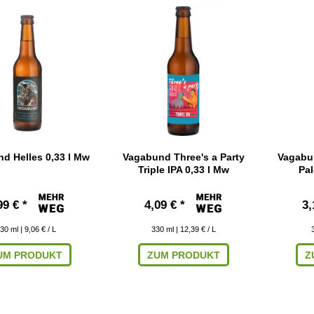
d Helles 0,33 l Mw
Vagabund Three's a Party
Vagabun
Triple IPA 0,33 l Mw
Pal
99 € *
4,09 € *
3,
30
ml
| 9,06 € / L
330
ml
| 12,39 € / L
UM PRODUKT
ZUM PRODUKT
Z