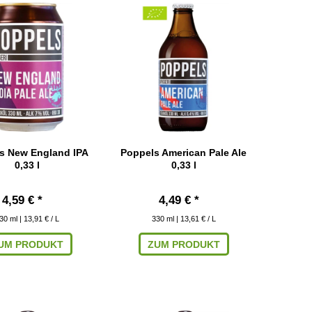
s New England IPA
Poppels American Pale Ale
0,33 l
0,33 l
4,59 € *
4,49 € *
30
ml
| 13,91 € / L
330
ml
| 13,61 € / L
UM PRODUKT
ZUM PRODUKT