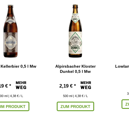
 Kellerbier 0,5 l Mw
Alpirsbacher Kloster
Lowlan
Dunkel 0,5 l Mw
19 € *
2,19 € *
3
00
ml
| 4,38 € / L
500
ml
| 4,38 € / L
Z
UM PRODUKT
ZUM PRODUKT