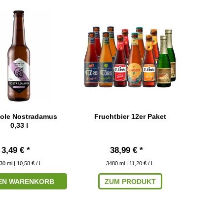
ole Nostradamus
Fruchtbier 12er Paket
0,33 l
3,49 € *
38,99 € *
30
ml
| 10,58 € / L
3480
ml
| 11,20 € / L
DEN WARENKORB
ZUM PRODUKT