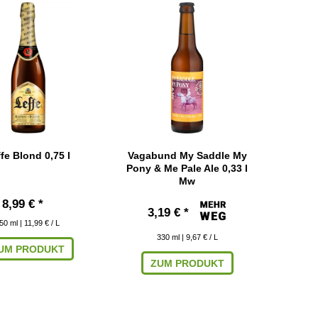
fe Blond 0,75 l
Vagabund My Saddle My
Pony & Me Pale Ale 0,33 l
Mw
8,99 € *
3,19 € *
50
ml
| 11,99 € / L
330
ml
| 9,67 € / L
UM PRODUKT
ZUM PRODUKT