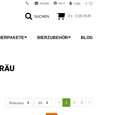
Kontakt
Info
Login
0
0
0,00 EUR
SUCHEN
IERPAKETE
BIERZUBEHÖR
BLOG
BRÄU
1
2
3