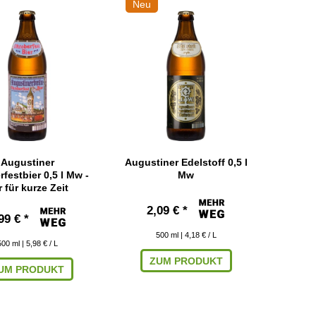
Neu
Augustiner
Augustiner Edelstoff 0,5 l
festbier 0,5 l Mw -
Mw
 für kurze Zeit
2,09 € *
99 € *
500
ml
| 4,18 € / L
500
ml
| 5,98 € / L
ZUM PRODUKT
UM PRODUKT