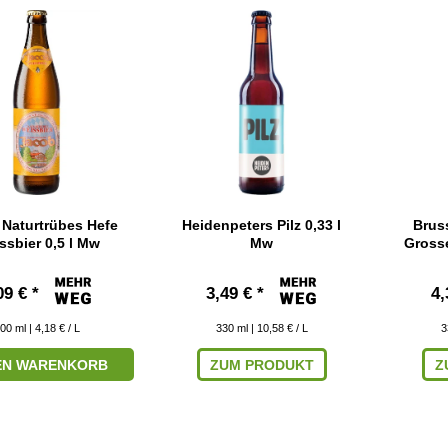
Naturtrübes Hefe
Heidenpeters Pilz 0,33 l
Bruss
ssbier 0,5 l Mw
Mw
Grosse
09 € *
3,49 € *
4,
00
ml
| 4,18 € / L
330
ml
| 10,58 € / L
3
DEN WARENKORB
ZUM PRODUKT
Z