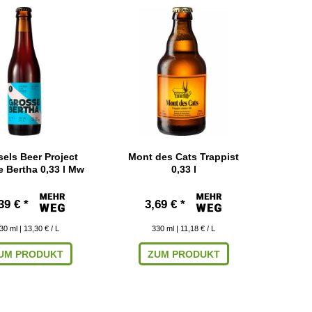
els Beer Project
Mont des Cats Trappist
 Bertha 0,33 l Mw
0,33 l
39 € *
3,69 € *
30
ml
| 13,30 € / L
330
ml
| 11,18 € / L
UM PRODUKT
ZUM PRODUKT