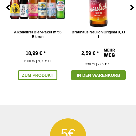
Alkoholfrei Bier-Paket mit 6
Brauhaus Neulich Original 0,33
B
Bieren
l
18,99 € *
2,59 € *
1900
ml
| 9,99 € / L
330
ml
| 7,85 € / L
ZUM PRODUKT
IN DEN WARENKORB
5€