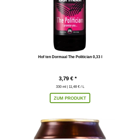
Hof ten Dormaal The Politician 0,33 l
3,79 € *
330
ml
| 11,48 € / L
ZUM PRODUKT