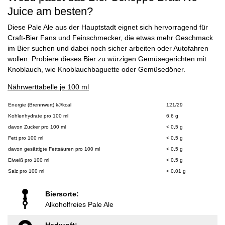
Juice am besten?
Diese Pale Ale aus der Hauptstadt eignet sich hervorragend für
Craft-Bier Fans und Feinschmecker, die etwas mehr Geschmack
im Bier suchen und dabei noch sicher arbeiten oder Autofahren
wollen. Probiere dieses Bier zu würzigen Gemüsegerichten mit
Knoblauch, wie Knoblauchbaguette oder Gemüsedöner.
Nährwerttabelle je 100 ml
Energie (Brennwert) kJ/kcal
121/29
Kohlenhydrate pro 100 ml
6,6 g
davon Zucker pro 100 ml
< 0,5 g
Fett pro 100 ml
< 0,5 g
davon gesättigte Fettsäuren pro 100 ml
< 0,5 g
Eiweiß pro 100 ml
< 0,5 g
Salz pro 100 ml
< 0,01 g
Biersorte:
Alkoholfreies Pale Ale