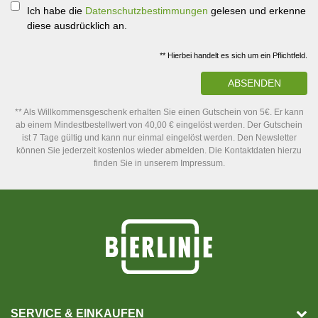
Ich habe die
Datenschutzbestimmungen
gelesen und erkenne
diese ausdrücklich an.
** Hierbei handelt es sich um ein Pflichtfeld.
ABSENDEN
** Als Willkommensgeschenk erhalten Sie einen Gutschein von 5€. Er kann
ab einem Mindestbestellwert von 40,00 € eingelöst werden. Der Gutschein
ist 7 Tage gültig und kann nur einmal eingelöst werden. Den Newsletter
können Sie jederzeit kostenlos wieder abmelden. Die Kontaktdaten hierzu
finden Sie in unserem Impressum.
SERVICE & EINKAUFEN