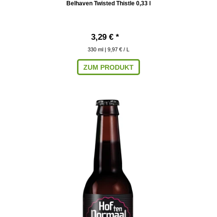
Belhaven Twisted Thistle 0,33 l
3,29 € *
330
ml
| 9,97 € / L
ZUM PRODUKT