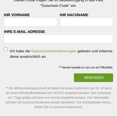
Diesen Code tragen Sie im Bestellvorgang in das Feld
"Gutschein-Code" ein.
IHR VORNAME
IHR NACHNAME
IHRE E-MAIL-ADRESSE
Ich habe die
Datenschutzbestimmungen
gelesen und erkenne
diese ausdrücklich an.
** Hierbei handelt es sich um ein Pflichtfeld.
ABSENDEN
** Als Willkommensgeschenk erhalten Sie einen Gutschein von 5€. Er kann
ab einem Mindestbestellwert von 40,00 € eingelöst werden. Der Gutschein
ist 7 Tage gültig und kann nur einmal eingelöst werden. Den Newsletter
können Sie jederzeit kostenlos wieder abmelden. Die Kontaktdaten hierzu
finden Sie in unserem Impressum.