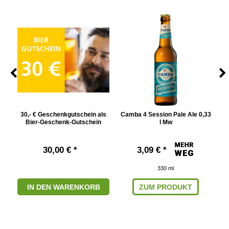
5 l
30,- € Geschenkgutschein als
Camba 4 Session Pale Ale 0,33
He
Bier-Geschenk-Gutschein
l Mw
30,00 € *
3,09 € *
330
ml
IN DEN WARENKORB
ZUM PRODUKT