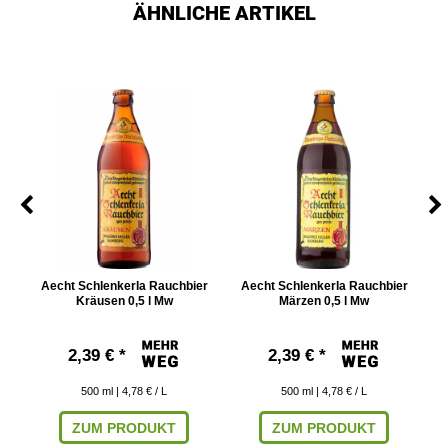
ÄHNLICHE ARTIKEL
w
Aecht Schlenkerla Rauchbier
Aecht Schlenkerla Rauchbier
Kräusen 0,5 l Mw
Märzen 0,5 l Mw
2,39 € *
2,39 € *
500
ml
| 4,78 € / L
500
ml
| 4,78 € / L
ZUM PRODUKT
ZUM PRODUKT