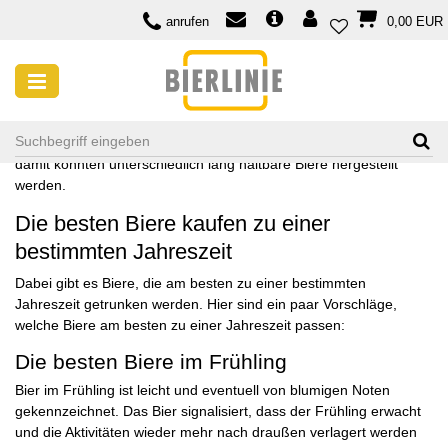
anrufen
0,00 EUR
Biere zur Saison
Biere, die saisonal zur Jahreszeit passen oder zu besonderen
Festtagen gekauft werden, hat es schon immer gegeben.
Traditionell wurde Bier hergestellt, wenn das Korn reif war und
damit konnten unterschiedlich lang haltbare Biere hergestellt
werden.
Die besten Biere kaufen zu einer
bestimmten Jahreszeit
Dabei gibt es Biere, die am besten zu einer bestimmten
Jahreszeit getrunken werden. Hier sind ein paar Vorschläge,
welche Biere am besten zu einer Jahreszeit passen:
Die besten Biere im Frühling
Bier im Frühling ist leicht und eventuell von blumigen Noten
gekennzeichnet. Das Bier signalisiert, dass der Frühling erwacht
und die Aktivitäten wieder mehr nach draußen verlagert werden