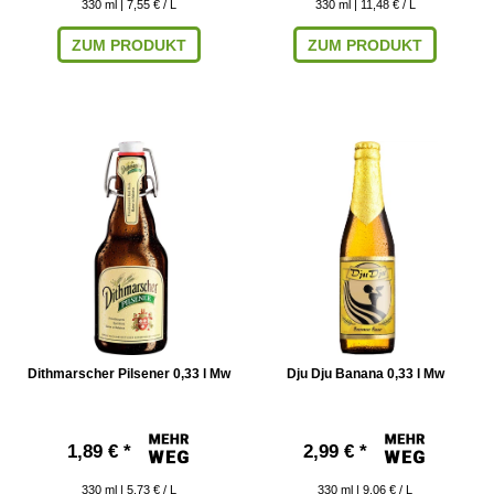
330
ml
| 7,55 € / L
330
ml
| 11,48 € / L
ZUM PRODUKT
ZUM PRODUKT
Dithmarscher Pilsener 0,33 l Mw
Dju Dju Banana 0,33 l Mw
1,89 € *
2,99 € *
330
ml
| 5,73 € / L
330
ml
| 9,06 € / L