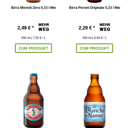
Birra Moretti Zero 0,33 l Mw
Birra Peroni Originale 0,33 l Mw
2,49 € *
2,29 € *
330
ml
| 7,55 € / L
330
ml
| 6,94 € / L
ZUM PRODUKT
ZUM PRODUKT