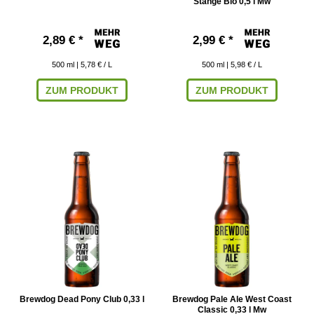
Stange Bio 0,5 l Mw
2,89 € *
2,99 € *
500
ml
| 5,78 € / L
500
ml
| 5,98 € / L
ZUM PRODUKT
ZUM PRODUKT
Brewdog Dead Pony Club 0,33 l
Brewdog Pale Ale West Coast
Classic 0,33 l Mw