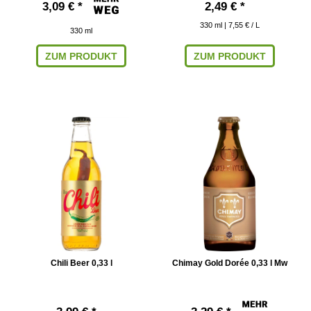
3,09 € *
2,49 € *
330
ml
| 7,55 € / L
330
ml
ZUM PRODUKT
ZUM PRODUKT
Chili Beer 0,33 l
Chimay Gold Dorée 0,33 l Mw