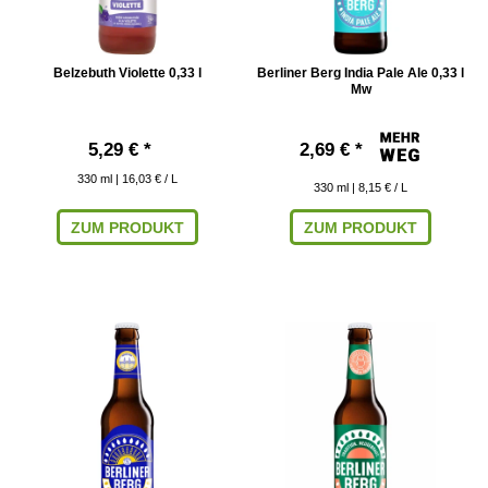
Belzebuth Violette 0,33 l
Berliner Berg India Pale Ale 0,33 l
Mw
5,29 € *
2,69 € *
330
ml
| 16,03 € / L
330
ml
| 8,15 € / L
ZUM PRODUKT
ZUM PRODUKT