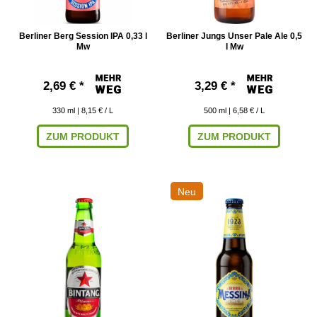
Berliner Berg Session IPA 0,33 l
Berliner Jungs Unser Pale Ale 0,5
Mw
l Mw
2,69 € *
3,29 € *
330
ml
| 8,15 € / L
500
ml
| 6,58 € / L
ZUM PRODUKT
ZUM PRODUKT
Neu