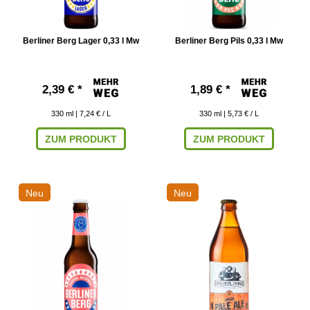
Berliner Berg Lager 0,33 l Mw
Berliner Berg Pils 0,33 l Mw
2,39 € *
1,89 € *
330
ml
| 7,24 € / L
330
ml
| 5,73 € / L
ZUM PRODUKT
ZUM PRODUKT
Neu
Neu