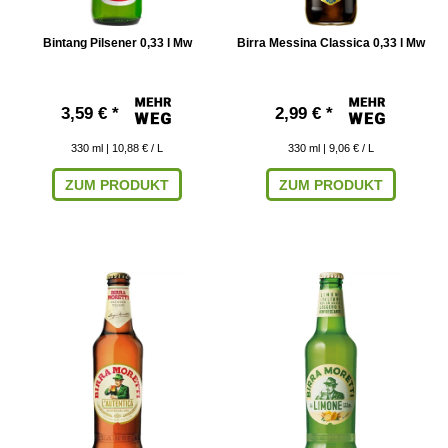
Bintang Pilsener 0,33 l Mw
Birra Messina Classica 0,33 l Mw
3,59 € *
2,99 € *
330
ml
| 10,88 € / L
330
ml
| 9,06 € / L
ZUM PRODUKT
ZUM PRODUKT