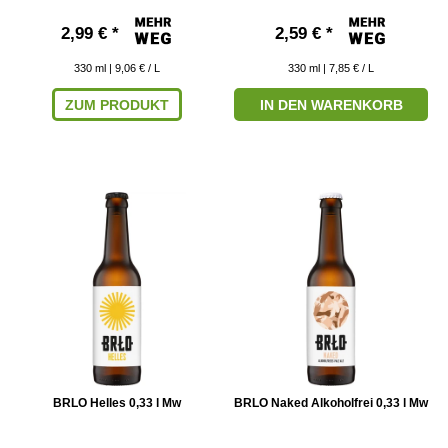
2,99 € *
2,59 € *
330
ml
| 9,06 € / L
330
ml
| 7,85 € / L
ZUM PRODUKT
IN DEN WARENKORB
BRLO Helles 0,33 l Mw
BRLO Naked Alkoholfrei 0,33 l Mw