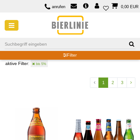
anrufen
0,00 EUR
BIERSORTEN
Filter
aktive Filter:
bis 5%
1
2
3