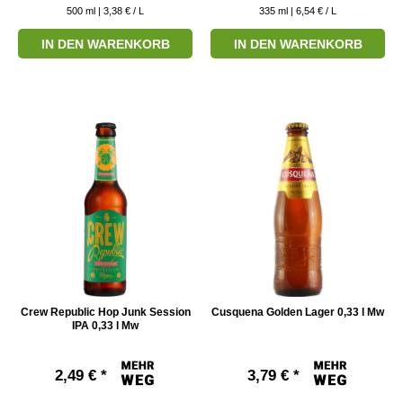
500
ml
| 3,38 € / L
335
ml
| 6,54 € / L
IN DEN WARENKORB
IN DEN WARENKORB
Crew Republic Hop Junk Session
Cusquena Golden Lager 0,33 l Mw
IPA 0,33 l Mw
2,49 € *
3,79 € *