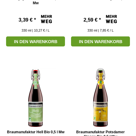
Mw
3,39 € *
2,59 € *
330
ml
| 10,27 € / L
330
ml
| 7,85 € / L
IN DEN WARENKORB
IN DEN WARENKORB
Braumanufaktur Hell Bio 0,5 l Mw
Braumanufaktur Potsdamer