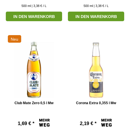
500
ml
| 3,38 € / L
500
ml
| 3,38 € / L
IN DEN WARENKORB
IN DEN WARENKORB
Neu
Club Mate Zero 0,5 l Mw
Corona Extra 0,355 l Mw
1,69 € *
2,19 € *