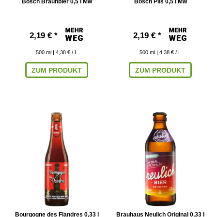
Bosch Braunbier 0,5 l Mw
Bosch Pils 0,5 l Mw
2,19 € *
2,19 € *
500
ml
| 4,38 € / L
500
ml
| 4,38 € / L
ZUM PRODUKT
ZUM PRODUKT
Bourgogne des Flandres 0,33 l
Brauhaus Neulich Original 0,33 l