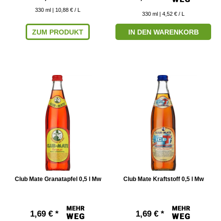
330
ml
| 10,88 € / L
330
ml
| 4,52 € / L
ZUM PRODUKT
IN DEN WARENKORB
Club Mate Granatapfel 0,5 l Mw
Club Mate Kraftstoff 0,5 l Mw
1,69 € *
1,69 € *