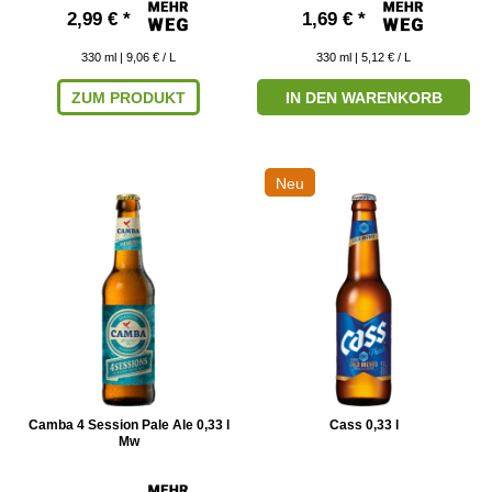
2,99 € *
1,69 € *
330
ml
| 9,06 € / L
330
ml
| 5,12 € / L
ZUM PRODUKT
IN DEN WARENKORB
Neu
Camba 4 Session Pale Ale 0,33 l
Cass 0,33 l
Mw