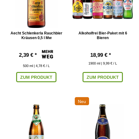
Aecht Schlenkerla Rauchbier
Alkoholfrei Bier-Paket mit 6
Kräusen 0,5 l Mw
Bieren
2,39 € *
18,99 € *
1900
ml
| 9,99 € / L
500
ml
| 4,78 € / L
ZUM PRODUKT
ZUM PRODUKT
Neu