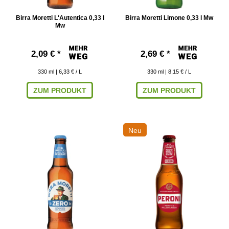
Birra Moretti L'Autentica 0,33 l
Birra Moretti Limone 0,33 l Mw
Mw
2,09 € *
2,69 € *
330
ml
| 6,33 € / L
330
ml
| 8,15 € / L
ZUM PRODUKT
ZUM PRODUKT
Neu