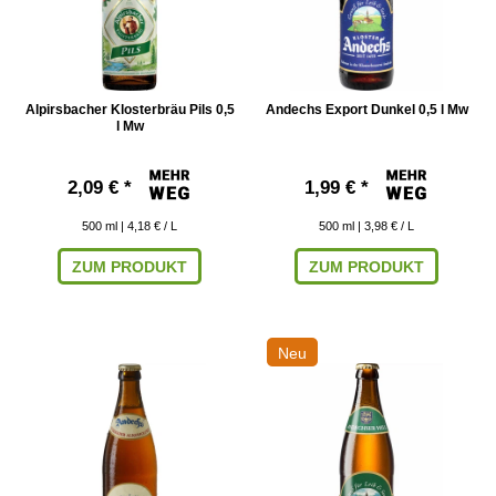
Alpirsbacher Klosterbräu Pils 0,5
Andechs Export Dunkel 0,5 l Mw
l Mw
2,09 € *
1,99 € *
500
ml
| 4,18 € / L
500
ml
| 3,98 € / L
ZUM PRODUKT
ZUM PRODUKT
Neu