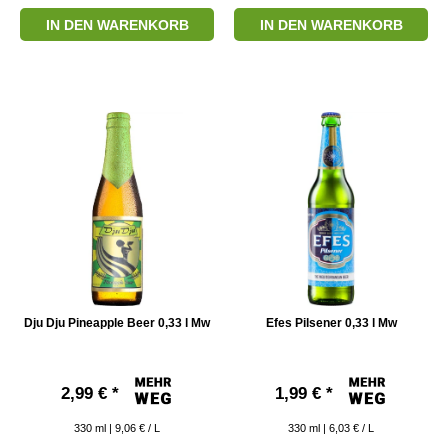
IN DEN WARENKORB
IN DEN WARENKORB
Dju Dju Pineapple Beer 0,33 l Mw
Efes Pilsener 0,33 l Mw
2,99 € *
1,99 € *
330
ml
| 9,06 € / L
330
ml
| 6,03 € / L