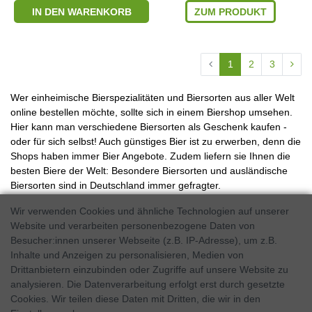
IN DEN WARENKORB
ZUM PRODUKT
1
2
3
Wer einheimische Bierspezialitäten und Biersorten aus aller Welt
online bestellen möchte, sollte sich in einem Biershop umsehen.
Hier kann man verschiedene Biersorten als Geschenk kaufen -
oder für sich selbst! Auch günstiges Bier ist zu erwerben, denn die
Shops haben immer Bier Angebote. Zudem liefern sie Ihnen die
besten Biere der Welt: Besondere Biersorten und ausländische
Biersorten sind in Deutschland immer gefragter.
Bier bestellen online - der Bier-Shop
Wir verwenden Cookies und ähnliche Technologien auf unserer
Website und verarbeiten personenbezogene Daten von
machts möglich
Besucher:innen unserer Webseite (z.B. IP-Adresse), um z.B.
In einem Online Biershop können Sie zunächst die Biersorten
Inhalte und Anzeigen zu personalisieren, Medien von
Liste durchgehen, um internationale Biersorten zu durchstöbern.
Drittanbietern einzubinden oder Zugriffe auf unsere Website zu
Dann können Sie verschiedene Biersorten kaufen, indem Sie die
analysieren. Die Datenverarbeitung erfolgt erst durch gesetzte
Ware in den Warenkorb legen und bestellen. Nach
Cookies. Wir teilen diese Daten mit Dritten, die wir in den
Zahlungseingang beträgt die Lieferzeit zu Ihnen nach Hause im