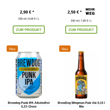
2,99 € *
2,59 € *
330
ml
| 9,06 € / L
330
ml
| 7,85 € / L
ZUM PRODUKT
ZUM PRODUKT
Neu
Neu
Brewdog Punk IPA Alkoholfrei
BrewDog Wingman Pale Ale 0,33 l
0,33 l Dose
Mw