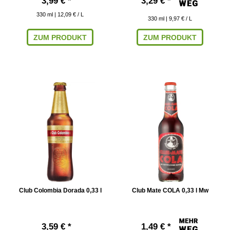
3,99 € *
3,29 € *
330
ml
| 12,09 € / L
330
ml
| 9,97 € / L
ZUM PRODUKT
ZUM PRODUKT
Club Colombia Dorada 0,33 l
Club Mate COLA 0,33 l Mw
3,59 € *
1,49 € *