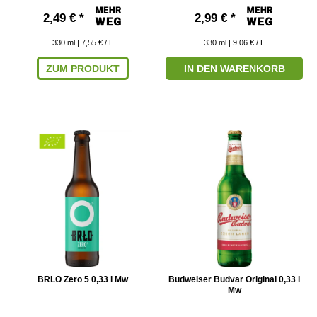
2,49 € *
2,99 € *
330
ml
| 7,55 € / L
330
ml
| 9,06 € / L
ZUM PRODUKT
IN DEN WARENKORB
BRLO Zero 5 0,33 l Mw
Budweiser Budvar Original 0,33 l
Mw