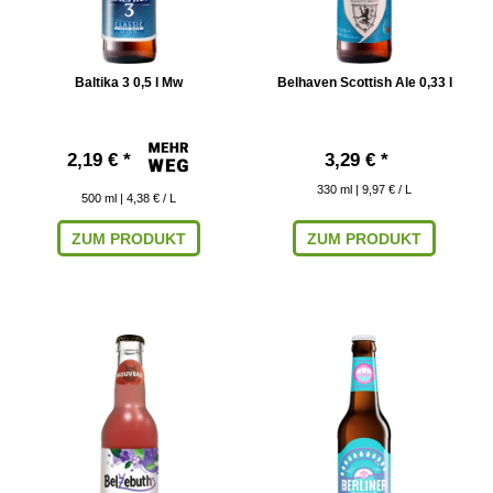
Baltika 3 0,5 l Mw
Belhaven Scottish Ale 0,33 l
2,19 € *
3,29 € *
330
ml
| 9,97 € / L
500
ml
| 4,38 € / L
ZUM PRODUKT
ZUM PRODUKT