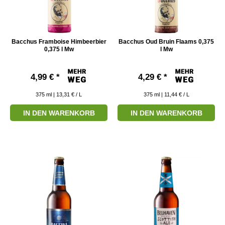
Bacchus Framboise Himbeerbier
Bacchus Oud Bruin Flaams 0,375
0,375 l Mw
l Mw
4,99 € *
4,29 € *
375
ml
| 13,31 € / L
375
ml
| 11,44 € / L
IN DEN WARENKORB
IN DEN WARENKORB