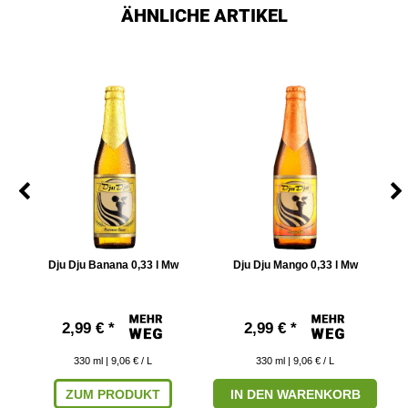
ÄHNLICHE ARTIKEL
Dju Dju Banana 0,33 l Mw
Dju Dju Mango 0,33 l Mw
D
2,99 € *
2,99 € *
330
ml
| 9,06 € / L
330
ml
| 9,06 € / L
ZUM PRODUKT
IN DEN WARENKORB