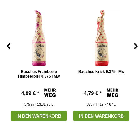
5 l
Bacchus Framboise
Bacchus Kriek 0,375 l Mw
Himbeerbier 0,375 l Mw
4,99 € *
4,79 € *
375
ml
| 13,31 € / L
375
ml
| 12,77 € / L
IN DEN WARENKORB
IN DEN WARENKORB