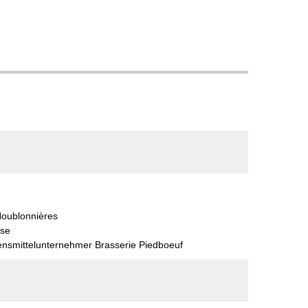
oublonnières
use
ensmittelunternehmer Brasserie Piedboeuf