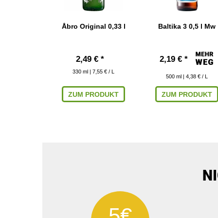
o 0,33 l
Åbro Original 0,33 l
Baltika 3 0,5 l Mw
 € *
2,49 € *
2,19 € *
 6,33 € / L
330
ml
| 7,55 € / L
500
ml
| 4,38 € / L
ARENKORB
ZUM PRODUKT
ZUM PRODUKT
N
5€