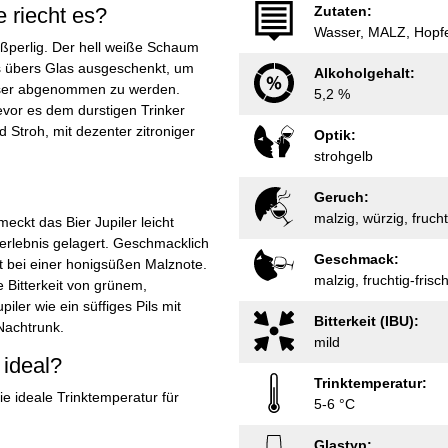
e riecht es?
Zutaten:
Wasser, MALZ, Hopf
roßperlig. Der hell weiße Schaum
is übers Glas ausgeschenkt, um
Alkoholgehalt:
ser abgenommen zu werden.
5,2 %
evor es dem durstigen Trinker
d Stroh, mit dezenter zitroniger
Optik:
strohgelb
Geruch:
malzig, würzig, frucht
ckt das Bier Jupiler leicht
kerlebnis gelagert. Geschmacklich
Geschmack:
t bei einer honigsüßen Malznote.
malzig, fruchtig-fris
e Bitterkeit von grünem,
er wie ein süffiges Pils mit
Bitterkeit (IBU):
Nachtrunk.
mild
 ideal?
Trinktemperatur:
ie ideale Trinktemperatur für
5-6 °C
Glastyp: