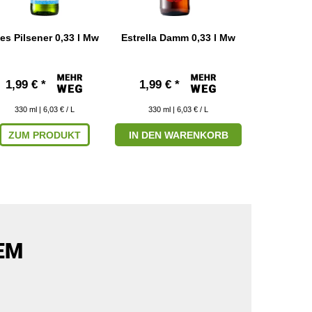
es Pilsener 0,33 l Mw
Estrella Damm 0,33 l Mw
Karlovacko 
1,99 € *
1,99 € *
2,39
330
ml
|
330
ml
| 6,03 € / L
330
ml
| 6,03 € / L
ZUM PRODUKT
IN DEN WARENKORB
ZUM P
EM