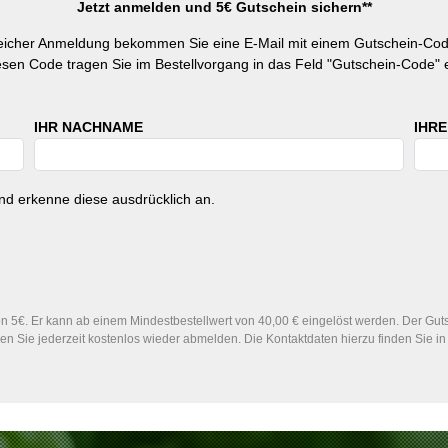
Jetzt anmelden und 5€ Gutschein sichern**
reicher Anmeldung bekommen Sie eine E-Mail mit einem Gutschein-Cod
esen Code tragen Sie im Bestellvorgang in das Feld "Gutschein-Code" e
IHR NACHNAME
IHRE
d erkenne diese ausdrücklich an.
 5€. Er kann ab einem Mindestbestellwert von 40,00 € eingelöst werden. Der Gutsc
n Sie jederzeit kostenlos wieder abmelden. Die Kontaktdaten hierzu finden Sie 