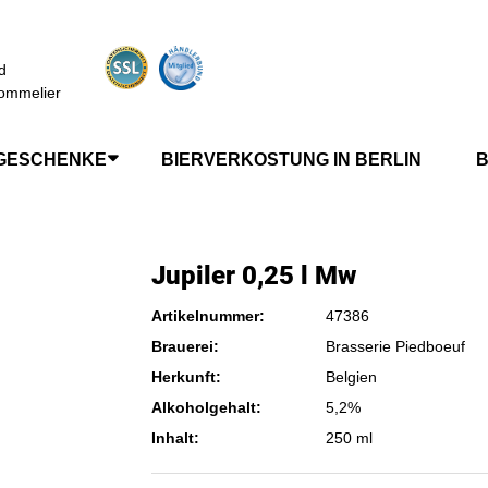
d
ommelier
GESCHENKE
BIERVERKOSTUNG IN BERLIN
B
Jupiler 0,25 l Mw
Artikelnummer:
47386
Brauerei:
Brasserie Piedboeuf
Herkunft:
Belgien
Alkoholgehalt:
5,2%
Inhalt:
250 ml