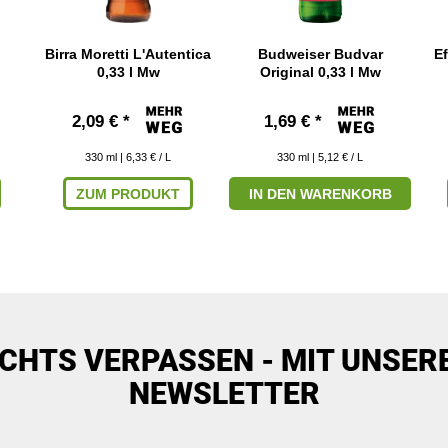
Birra Moretti L'Autentica
Budweiser Budvar
Ef
0,33 l Mw
Original 0,33 l Mw
2,09 € *
1,69 € *
330
ml
| 6,33 € / L
330
ml
| 5,12 € / L
ZUM PRODUKT
IN DEN WARENKORB
ICHTS VERPASSEN - MIT UNSER
NEWSLETTER