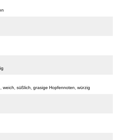
en
ig
ch, weich, süßlich, grasige Hopfennoten, würzig