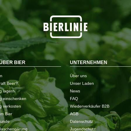
ÜBER BIER
UNTERNEHMEN
on
Über uns
raft Beer?
Unser Laden
ig lagern
News
tig einschenken
FAQ
ig verkosten
Wiederverkäufer B2B
 im Bier
AGB
kunde
Datenschutz
Flaschengärung
Jugendschutz