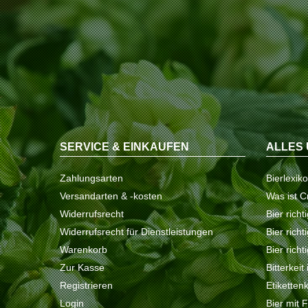
SERVICE & EINKAUFEN
ALLES 
Zahlungsarten
Bierlexik
Versandarten & -kosten
Was ist C
Widerrufsrecht
Bier richt
Widerrufsrecht für Dienstleistungen
Bier rich
Warenkorb
Bier richt
Zur Kasse
Bitterkeit
Registrieren
Etiketten
Login
Bier mit 