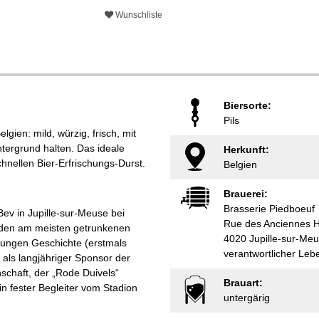
Wunschliste
Biersorte:
Pils
lgien: mild, würzig, frisch, mit
ntergrund halten. Das ideale
Herkunft:
hnellen Bier-Erfrischungs-Durst.
Belgien
Brauerei:
Brasserie Piedboeuf
Bev in Jupille-sur-Meuse bei
Rue des Anciennes H
zu den am meisten getrunkenen
4020 Jupille-sur-Me
r jungen Geschichte (erstmals
verantwortlicher Leb
ls langjähriger Sponsor der
schaft, der „Rode Duivels“
Brauart:
n fester Begleiter vom Stadion
untergärig