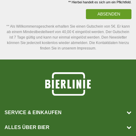
** Hierbei handelt es sich um ein Pflichtfeld.
ABSENDEN
** Als Willkommensgeschenk erhalten Sie einen Gutschein von 5€. Er kann
ab einem Mindestbestellwert von 40,00 € eingelöst werden. Der Gutschein
ist 7 Tage gültig und kann nur einmal eingelöst werden. Den Newsletter
können Sie jederzeit kostenlos wieder abmelden. Die Kontaktdaten hierzu
finden Sie in unserem Impressum.
SERVICE & EINKAUFEN
ALLES ÜBER BIER