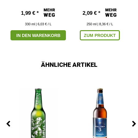
1,99 € *
2,09 € *
330
ml
| 6,03 € / L
250
ml
| 8,36 € / L
IN DEN WARENKORB
ZUM PRODUKT
ÄHNLICHE ARTIKEL