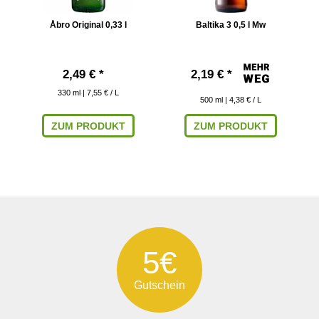
Åbro Original 0,33 l
Baltika 3 0,5 l Mw
B
2,49 € *
2,19 € *
330
ml
| 7,55 € / L
500
ml
| 4,38 € / L
ZUM PRODUKT
ZUM PRODUKT
5€
Gutschein