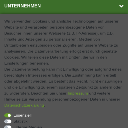
UNTERNEHMEN
Wir verwenden Cookies und ähnliche Technologien auf unserer
Website und verarbeiten personenbezogene Daten von
SOCIAL MEDIA
Besucher:innen unserer Webseite (z.B. IP-Adresse), um z.B.
Inhalte und Anzeigen zu personalisieren, Medien von
Facebook
Drittanbietern einzubinden oder Zugriffe auf unsere Website zu
analysieren. Die Datenverarbeitung erfolgt erst durch gesetzte
Twitter
Cookies. Wir teilen diese Daten mit Dritten, die wir in den
Einstellungen benennen.
Instagram
Die Datenverarbeitung kann mit Einwilligung oder aufgrund eines
berechtigten Interesses erfolgen. Die Zustimmung kann erteilt
oder abgelehnt werden. Es besteht das Recht, nicht einzuwilligen
und die Einwilligung zu einem späteren Zeitpunkt zu ändern oder
Kontakt
VERTRAG WIDERRUFEN
zu widerrufen. Beachten Sie unser
Impressum
und weitere
Hinweise zur Verwendung personenbezogener Daten in unserer
Daten­schutz­erklärung
.
Zahlen Sie bequem per
Essenziell
Statistik
Externe Medien