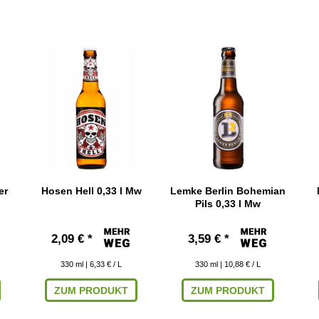
er
Hosen Hell 0,33 l Mw
Lemke Berlin Bohemian
Pils 0,33 l Mw
2,09 € *
3,59 € *
330
ml
| 6,33 € / L
330
ml
| 10,88 € / L
ZUM PRODUKT
ZUM PRODUKT