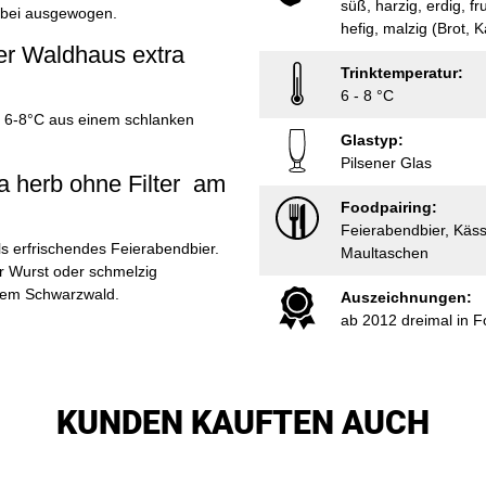
süß, harzig, erdig, fru
abei ausgewogen.
hefig, malzig (Brot, K
ier Waldhaus extra
Trinktemperatur:
6 - 8 °C
i 6-8°C aus einem schlanken
Glastyp:
Pilsener Glas
a herb ohne Filter am
Foodpairing:
Feierabendbier, Käs
ls erfrischendes Feierabendbier.
Maultaschen
er Wurst oder schmelzig
dem Schwarzwald.
Auszeichnungen:
ab 2012 dreimal in Fo
KUNDEN KAUFTEN AUCH