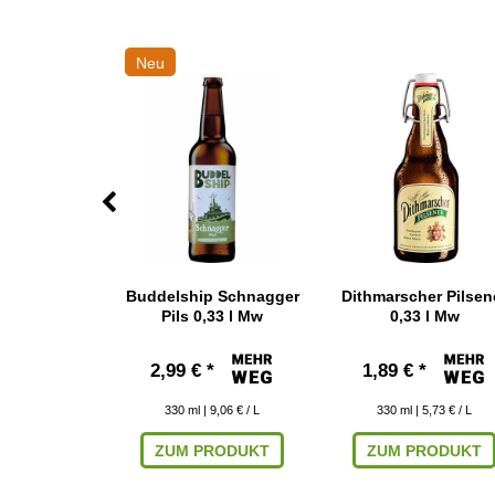
Neu
hne Filter
Buddelship Schnagger
Dithmarscher Pilsen
 0,33 l Mw
Pils 0,33 l Mw
0,33 l Mw
*
2,99 € *
1,89 € *
 6,03 € / L
330
ml
| 9,06 € / L
330
ml
| 5,73 € / L
RODUKT
ZUM PRODUKT
ZUM PRODUKT