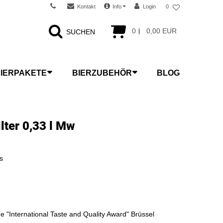
Kontakt
Info
Login
0
0
0,00 EUR
SUCHEN
IERPAKETE
BIERZUBEHÖR
BLOG
lter 0,33 l Mw
s
e "International Taste and Quality Award" Brüssel