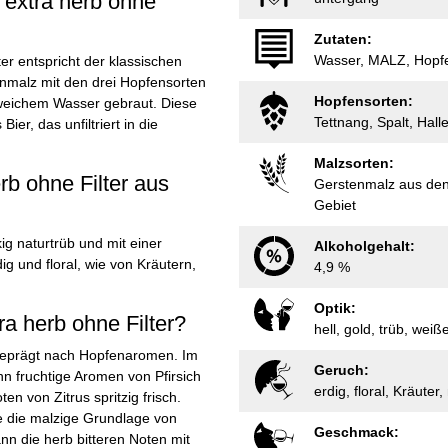
 extra herb ohne
Zutaten:
Wasser, MALZ, Hopf
er entspricht der klassischen
enmalz mit den drei Hopfensorten
Hopfensorten:
 weichem Wasser gebraut. Diese
Tettnang, Spalt, Hall
er, das unfiltriert in die
Malzsorten:
rb ohne Filter aus
Gerstenmalz aus den
Gebiet
kig naturtrüb und mit einer
Alkoholgehalt:
g und floral, wie von Kräutern,
4,9 %
Optik:
a herb ohne Filter?
hell, gold, trüb, wei
sgeprägt nach Hopfenaromen. Im
Geruch:
n fruchtige Aromen von Pfirsich
erdig, floral, Kräuter,
n von Zitrus spritzig frisch.
e die malzige Grundlage von
Geschmack:
n die herb bitteren Noten mit