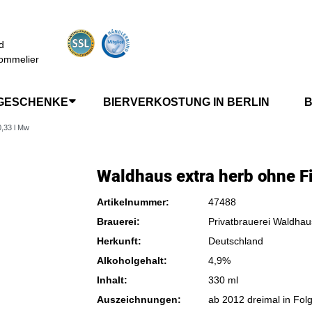
d
ommelier
GESCHENKE
BIERVERKOSTUNG IN BERLIN
B
0,33 l Mw
Waldhaus extra herb ohne Fi
Artikelnummer:
47488
Brauerei:
Privatbrauerei Waldhau
Herkunft:
Deutschland
Alkoholgehalt:
4,9%
Inhalt:
330 ml
Auszeichnungen:
ab 2012 dreimal in Folg