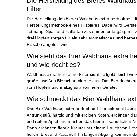
Die Herstellung des Bieres Waldhaus
Filter
Die Herstellung des Bieres Waldhaus extra herb ohne Filt
Herstellungsmethode eines Pilsbieres. Dabei wird Gerst
Tettnang, Spalt und Hallertau zusammen untergärig mit
drei Hopfen sorgen für ein sehr aromatisches und herbes Bi
Flasche abgefüllt wird.
Wie sieht das Bier Waldhaus extra he
und wie riecht es?
Waldhaus extra herb ohne Filter sieht hellgold, leicht wol
großen weißen Bierschaumkrone aus. Das Bier riecht erdi
vom Hopfen und malzig süß von heller Gerste.
Wie schmeckt das Bier Waldhaus extr
Das Bier Waldhaus extra herb ohne Filter schmeckt au
Antrunk süß, harzig und mit erdigen Noten, ergänzen dan
und reifem Apfel und machen das Bier mit säuerlichen Note
Dann ergänzen florale Kräuter mit einem Hauch von Hef
hellem Brot und Karamell. Im langen Abgang kommen dan