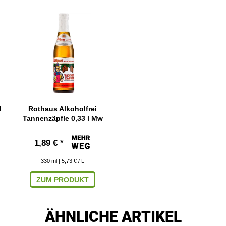
l
Rothaus Alkoholfrei
Tannenzäpfle 0,33 l Mw
1,89 € *
330
ml
| 5,73 € / L
ZUM PRODUKT
ÄHNLICHE ARTIKEL