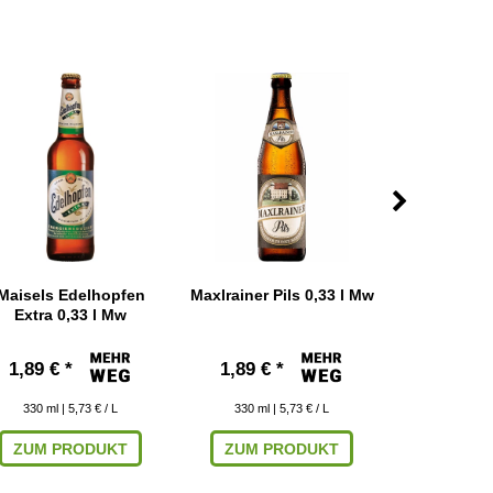
Maisels Edelhopfen
Maxlrainer Pils 0,33 l Mw
Meteor Lage
Extra 0,33 l Mw
1,89 € *
1,89 € *
1,89 € 
330
ml
| 5,73 € / L
330
ml
| 5,73 € / L
330
ml
|
ZUM PRODUKT
ZUM PRODUKT
ZUM P