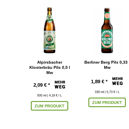
Alpirsbacher
Berliner Berg Pils 0,33 
Klosterbräu Pils 0,5 l
Mw
Mw
1,89 € *
2,09 € *
330
ml
| 5,73 € / L
500
ml
| 4,18 € / L
ZUM PRODUKT
ZUM PRODUKT