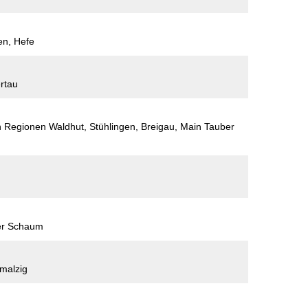
en, Hefe
ertau
 Regionen Waldhut, Stühlingen, Breigau, Main Tauber
ßer Schaum
 malzig