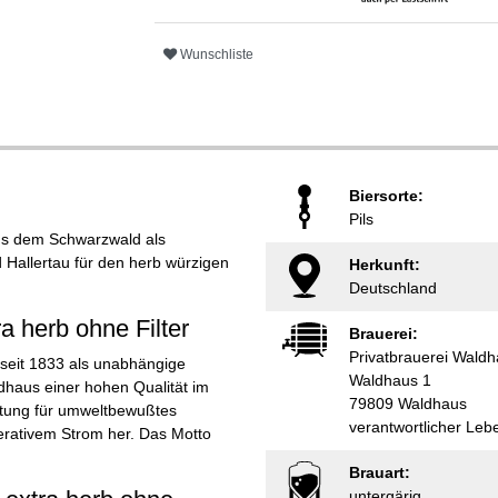
Wunschliste
Biersorte:
Pils
aus dem Schwarzwald als
d Hallertau für den herb würzigen
Herkunft:
Deutschland
 herb ohne Filter
Brauerei:
Privatbrauerei Wald
 seit 1833 als unabhängige
Waldhaus 1
ldhaus einer hohen Qualität im
79809 Waldhaus
rtung für umweltbewußtes
verantwortlicher Leb
nerativem Strom her. Das Motto
Brauart:
untergärig