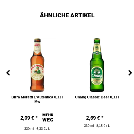
ÄHNLICHE ARTIKEL
Birra Moretti L'Autentica 0,33 l
Chang Classic Beer 0,33 l
Mw
2,09 € *
2,69 € *
330
ml
| 8,15 € / L
330
ml
| 6,33 € / L