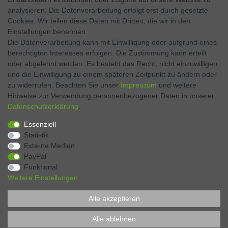
analysieren. Die Datenverarbeitung erfolgt erst durch gesetzte
Twitter
Cookies. Wir teilen diese Daten mit Dritten, die wir in den
Einstellungen benennen.
Instagram
Die Datenverarbeitung kann mit Einwilligung oder aufgrund eines
berechtigten Interesses erfolgen. Die Zustimmung kann erteilt
oder abgelehnt werden. Es besteht das Recht, nicht einzuwilligen
und die Einwilligung zu einem späteren Zeitpunkt zu ändern oder
Kontakt
VERTRAG WIDERRUFEN
zu widerrufen. Beachten Sie unser
Impressum
und weitere
Hinweise zur Verwendung personenbezogener Daten in unserer
Daten­schutz­erklärung
.
Zahlen Sie bequem per
Essenziell
Statistik
Externe Medien
PayPal
Funktional
Weitere Einstellungen
Alle akzeptieren
* Preise verstehen sich inkl. MwSt., zzgl. Pfand, zzgl. Versand
Alle ablehnen