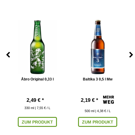
w
Åbro Original 0,33 l
Baltika 3 0,5 l Mw
2,49 € *
2,19 € *
330
ml
| 7,55 € / L
500
ml
| 4,38 € / L
ZUM PRODUKT
ZUM PRODUKT