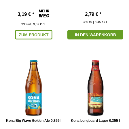
3,19 € *
2,79 € *
330
ml
| 8,45 € / L
330
ml
| 9,67 € / L
ZUM PRODUKT
IN DEN WARENKORB
Kona Big Wave Golden Ale 0,355 l
Kona Longboard Lager 0,355 l