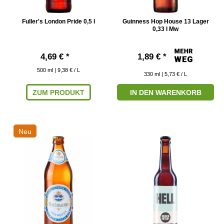
Fuller's London Pride 0,5 l
Guinness Hop House 13 Lager
0,33 l Mw
4,69 € *
1,89 € *
500
ml
| 9,38 € / L
330
ml
| 5,73 € / L
ZUM PRODUKT
IN DEN WARENKORB
Neu