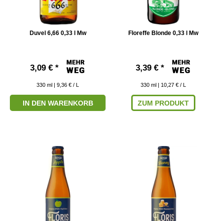
Duvel 6,66 0,33 l Mw
Floreffe Blonde 0,33 l Mw
3,09 € *
3,39 € *
330
ml
| 9,36 € / L
330
ml
| 10,27 € / L
IN DEN WARENKORB
ZUM PRODUKT