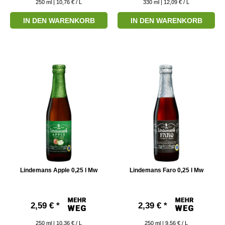
250
ml
| 10,76 € / L
330
ml
| 12,09 € / L
IN DEN WARENKORB
IN DEN WARENKORB
Lindemans Apple 0,25 l Mw
Lindemans Faro 0,25 l Mw
2,59 € *
2,39 € *
250
ml
| 10,36 € / L
250
ml
| 9,56 € / L