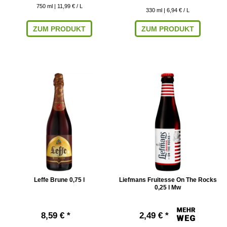
750
ml
| 11,99 € / L
330
ml
| 6,94 € / L
ZUM PRODUKT
ZUM PRODUKT
Leffe Brune 0,75 l
Liefmans Fruitesse On The Rocks
0,25 l Mw
8,59 € *
2,49 € *