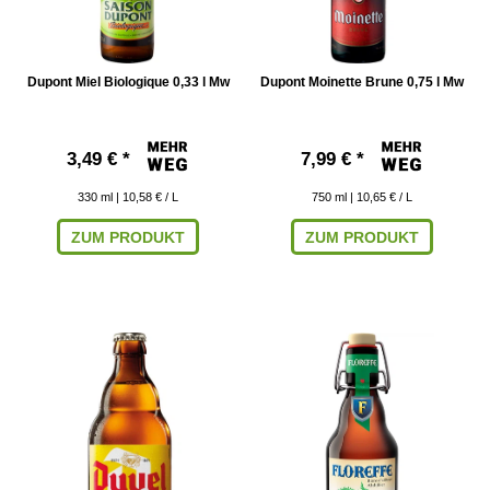
Dupont Miel Biologique 0,33 l Mw
Dupont Moinette Brune 0,75 l Mw
3,49 € *
7,99 € *
330
ml
| 10,58 € / L
750
ml
| 10,65 € / L
ZUM PRODUKT
ZUM PRODUKT