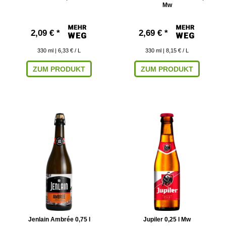
Mw
2,09 € *
2,69 € *
330
ml
| 6,33 € / L
330
ml
| 8,15 € / L
ZUM PRODUKT
ZUM PRODUKT
Jenlain Ambrée 0,75 l
Jupiler 0,25 l Mw