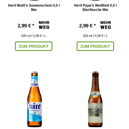
Hertl Mutti's Sonnenschein 0,5 l
Hertl Papa’s Weißheit 0,5 l
Mw
Bierflasche Mw
2,99 € *
2,99 € *
500
ml
| 5,98 € / L
500
ml
| 5,98 € / L
ZUM PRODUKT
ZUM PRODUKT