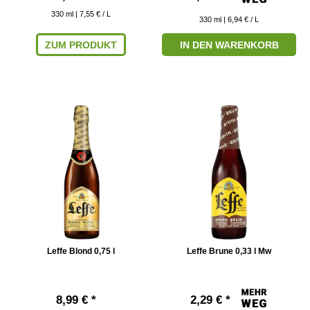
330
ml
| 7,55 € / L
330
ml
| 6,94 € / L
ZUM PRODUKT
IN DEN WARENKORB
Leffe Blond 0,75 l
Leffe Brune 0,33 l Mw
8,99 € *
2,29 € *