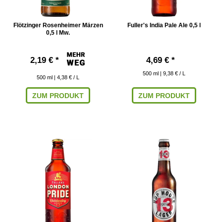
Flötzinger Rosenheimer Märzen
Fuller's India Pale Ale 0,5 l
0,5 l Mw.
2,19 € *
4,69 € *
500
ml
| 9,38 € / L
500
ml
| 4,38 € / L
ZUM PRODUKT
ZUM PRODUKT