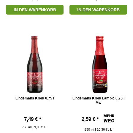
IN DEN WARENKORB
IN DEN WARENKORB
Lindemans Kriek 0,75 l
Lindemans Kriek Lambic 0,25 l
Mw
7,49 € *
2,59 € *
750
ml
| 9,99 € / L
250
ml
| 10,36 € / L