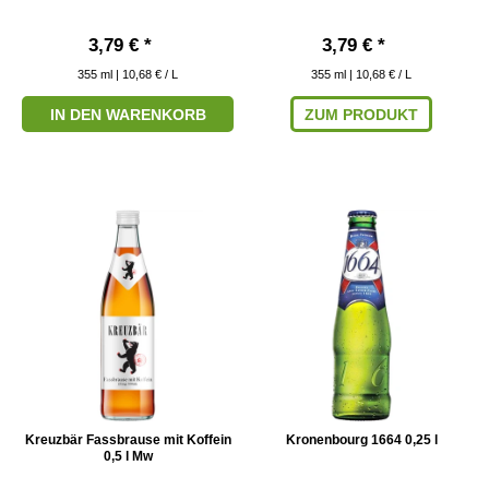
3,79 € *
3,79 € *
355
ml
| 10,68 € / L
355
ml
| 10,68 € / L
IN DEN WARENKORB
ZUM PRODUKT
Kreuzbär Fassbrause mit Koffein
Kronenbourg 1664 0,25 l
0,5 l Mw