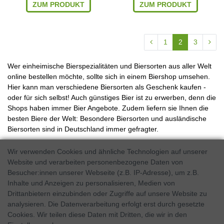
ZUM PRODUKT
ZUM PRODUKT
1
2
3
Wer einheimische Bierspezialitäten und Biersorten aus aller Welt
online bestellen möchte, sollte sich in einem Biershop umsehen.
Hier kann man verschiedene Biersorten als Geschenk kaufen -
oder für sich selbst! Auch günstiges Bier ist zu erwerben, denn die
Shops haben immer Bier Angebote. Zudem liefern sie Ihnen die
besten Biere der Welt: Besondere Biersorten und ausländische
Biersorten sind in Deutschland immer gefragter.
Bier bestellen online - der Bier-Shop
Wir verwenden Cookies und ähnliche Technologien auf unserer
machts möglich
Website und verarbeiten personenbezogene Daten von
Besucher:innen unserer Webseite (z.B. IP-Adresse), um z.B.
In einem Online Biershop können Sie zunächst die Biersorten
Inhalte und Anzeigen zu personalisieren, Medien von
Liste durchgehen, um internationale Biersorten zu durchstöbern.
Drittanbietern einzubinden oder Zugriffe auf unsere Website zu
Dann können Sie verschiedene Biersorten kaufen, indem Sie die
analysieren. Die Datenverarbeitung erfolgt erst durch gesetzte
Ware in den Warenkorb legen und bestellen. Nach
Cookies. Wir teilen diese Daten mit Dritten, die wir in den
Zahlungseingang beträgt die Lieferzeit zu Ihnen nach Hause im