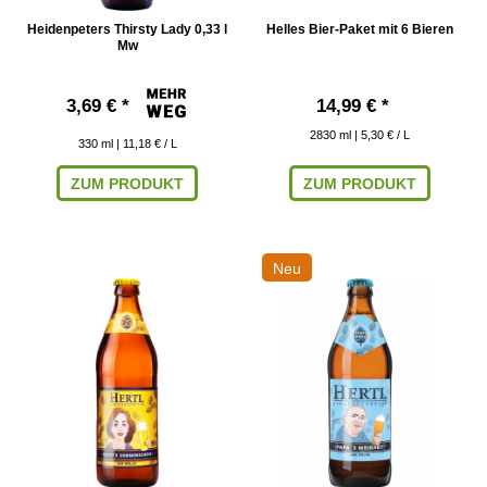
Heidenpeters Thirsty Lady 0,33 l
Helles Bier-Paket mit 6 Bieren
Mw
3,69 € *
14,99 € *
2830
ml
| 5,30 € / L
330
ml
| 11,18 € / L
ZUM PRODUKT
ZUM PRODUKT
Neu