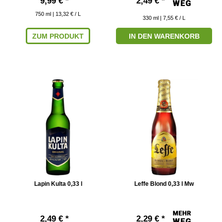
9,99 € *
2,49 € *
750
ml
| 13,32 € / L
330
ml
| 7,55 € / L
ZUM PRODUKT
IN DEN WARENKORB
Lapin Kulta 0,33 l
Leffe Blond 0,33 l Mw
2,49 € *
2,29 € *