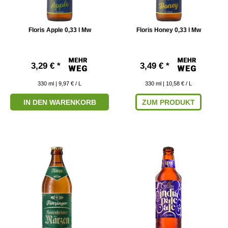
Floris Apple 0,33 l Mw
Floris Honey 0,33 l Mw
3,29 € *
3,49 € *
330
ml
| 9,97 € / L
330
ml
| 10,58 € / L
IN DEN WARENKORB
ZUM PRODUKT