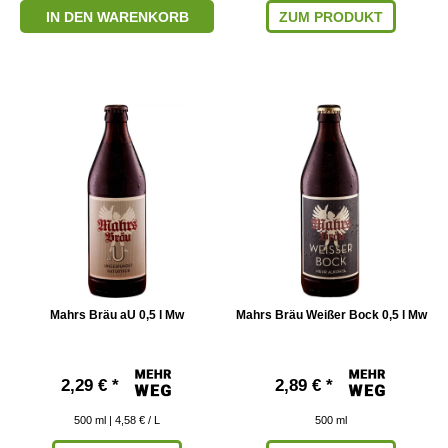
IN DEN WARENKORB
ZUM PRODUKT
Mahrs Bräu aU 0,5 l Mw
Mahrs Bräu Weißer Bock 0,5 l Mw
2,29 € *
2,89 € *
500
ml
| 4,58 € / L
500
ml