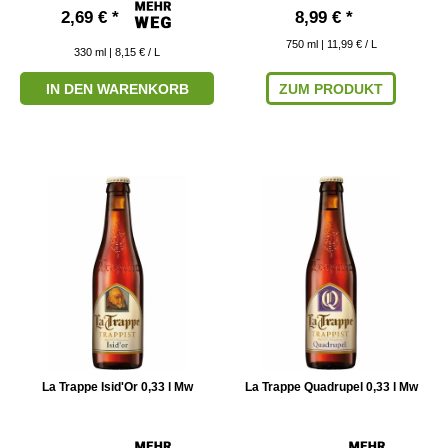
2,69 € *
8,99 € *
750
ml
| 11,99 € / L
330
ml
| 8,15 € / L
IN DEN WARENKORB
ZUM PRODUKT
La Trappe Isid'Or 0,33 l Mw
La Trappe Quadrupel 0,33 l Mw