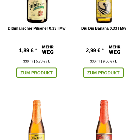
Dithmarscher Pilsener 0,33 l Mw
Dju Dju Banana 0,33 l Mw
1,89 € *
2,99 € *
330
ml
| 5,73 € / L
330
ml
| 9,06 € / L
ZUM PRODUKT
ZUM PRODUKT