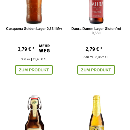
Cusquena Golden Lager 0,33 l Mw
Daura Damm Lager Glutenfrei
0,33 l
3,79 € *
2,79 € *
330
ml
| 8,45 € / L
330
ml
| 11,48 € / L
ZUM PRODUKT
ZUM PRODUKT