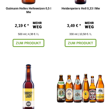
Gutmann Helles Hefeweizen 0,5 l
Heidenpeters Hell 0,33 l Mw
Mw
2,19 € *
3,49 € *
500
ml
| 4,38 € / L
330
ml
| 10,58 € / L
ZUM PRODUKT
ZUM PRODUKT