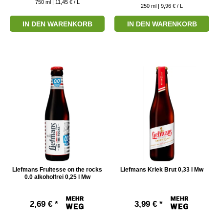
750
ml
| 11,45 € / L
250
ml
| 9,96 € / L
IN DEN WARENKORB
IN DEN WARENKORB
Liefmans Fruitesse on the rocks
Liefmans Kriek Brut 0,33 l Mw
0.0 alkoholfrei 0,25 l Mw
2,69 € *
3,99 € *