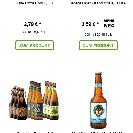
Hite Extra Cold 0,33 l
Hoegaarden Grand Cru 0,33 l Mw
2,79 € *
3,59 € *
330
ml
| 8,45 € / L
330
ml
| 10,88 € / L
ZUM PRODUKT
ZUM PRODUKT