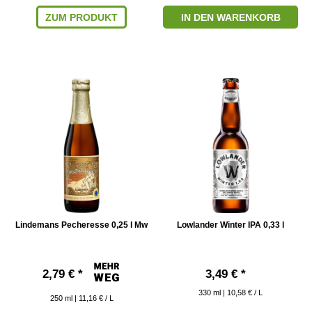
ZUM PRODUKT
IN DEN WARENKORB
Lindemans Pecheresse 0,25 l Mw
Lowlander Winter IPA 0,33 l
2,79 € *
3,49 € *
330
ml
| 10,58 € / L
250
ml
| 11,16 € / L