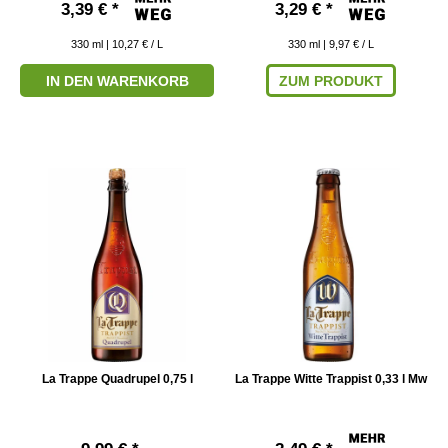
3,39 € *
3,29 € *
330
ml
| 10,27 € / L
330
ml
| 9,97 € / L
IN DEN WARENKORB
ZUM PRODUKT
La Trappe Quadrupel 0,75 l
La Trappe Witte Trappist 0,33 l Mw