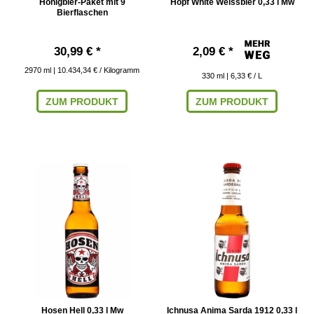
Honigbier-Paket mit 9
Hopf White Weissbier 0,33 l Mw
Bierflaschen
30,99 € *
2,09 € *
2970
ml
| 10.434,34 € / Kilogramm
330
ml
| 6,33 € / L
ZUM PRODUKT
ZUM PRODUKT
Hosen Hell 0,33 l Mw
Ichnusa Anima Sarda 1912 0,33 l