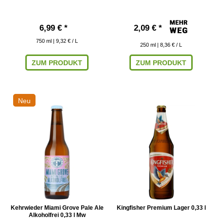
6,99 € *
2,09 € *
750
ml
| 9,32 € / L
250
ml
| 8,36 € / L
ZUM PRODUKT
ZUM PRODUKT
Neu
Kehrwieder Miami Grove Pale Ale
Kingfisher Premium Lager 0,33 l
Alkoholfrei 0,33 l Mw