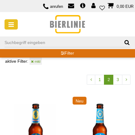
anrufen
0,00 EUR
BIERSORTEN
Filter
aktive Filter:
mild
1
2
3
Neu