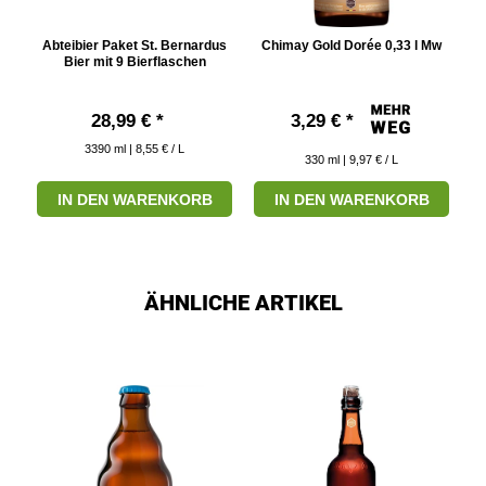
 l
Abteibier Paket St. Bernardus
Chimay Gold Dorée 0,33 l Mw
C
Bier mit 9 Bierflaschen
28,99 € *
3,29 € *
3390
ml
| 8,55 € / L
330
ml
| 9,97 € / L
IN DEN WARENKORB
IN DEN WARENKORB
ÄHNLICHE ARTIKEL