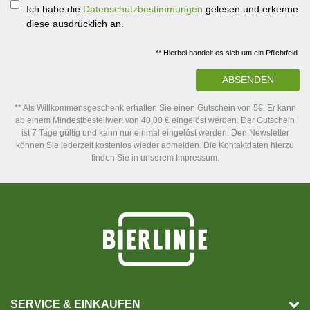
Ich habe die
Datenschutzbestimmungen
gelesen und erkenne
diese ausdrücklich an.
** Hierbei handelt es sich um ein Pflichtfeld.
ABSENDEN
** Als Willkommensgeschenk erhalten Sie einen Gutschein von 5€. Er kann
ab einem Mindestbestellwert von 40,00 € eingelöst werden. Der Gutschein
ist 7 Tage gültig und kann nur einmal eingelöst werden. Den Newsletter
können Sie jederzeit kostenlos wieder abmelden. Die Kontaktdaten hierzu
finden Sie in unserem Impressum.
SERVICE & EINKAUFEN