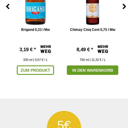
5 l
Brigand 0,33 l Mw
Chimay Cinq Cent 0,75 l Mw
C
3,19 € *
8,49 € *
330
ml
| 9,67 € / L
750
ml
| 11,32 € / L
ZUM PRODUKT
IN DEN WARENKORB
5€