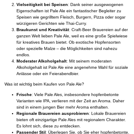
Vielseitigkeit bei Speisen
: Dank seiner ausgewogenen
Eigenschaften ist Pale Ale ein fantastischer Begleiter zu
Speisen wie gegrilltem Fleisch, Burgern, Pizza oder sogar
würzigeren Gerichten wie Thai-Curry.
Braukunst und Kreativität
: Craft-Beer Brauereien auf der
ganzen Welt lieben Pale Ale, weil es eine große Spielwiese
für kreatives Brauen bietet. Ob exotische Hopfensorten
oder spezielle Malze – die Möglichkeiten sind nahezu
endlos.
Moderater Alkoholgehalt
: Mit seinem moderaten
Alkoholgehalt ist Pale Ale eine angenehme Wahl für soziale
Anlässe oder ein Feierabendbier.
Was ist wichtig beim Kaufen von Pale Ale?
Frische
: Viele Pale Ales, insbesondere hopfenbetonte
Varianten wie IPA, verlieren mit der Zeit an Aroma. Daher
sind in einem jungen Bier mehr Aroma enthalten.
Regionale Brauereien ausprobieren
: Lokale Brauereien
bieten oft einzigartige Pale Ales mit regionalem Charakter.
Es lohnt sich, diese zu entdecken.
Passender Stil
: Überlegen Sie, ob Sie eher hopfenbetonte,