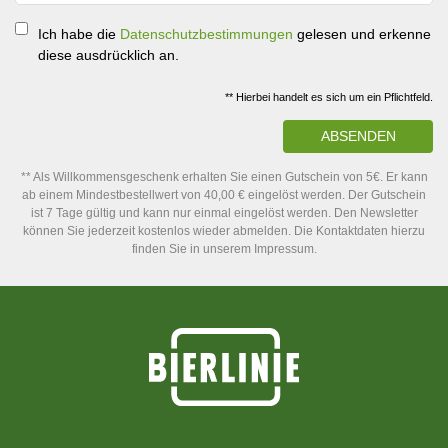
Ich habe die
Datenschutzbestimmungen
gelesen und erkenne
diese ausdrücklich an.
** Hierbei handelt es sich um ein Pflichtfeld.
ABSENDEN
** Als Willkommensgeschenk erhalten Sie einen Gutschein von 5€. Er kann
ab einem Mindestbestellwert von 40,00 € eingelöst werden. Der Gutschein
ist 7 Tage gültig und kann nur einmal eingelöst werden. Den Newsletter
können Sie jederzeit kostenlos wieder abmelden. Die Kontaktdaten hierzu
finden Sie in unserem Impressum.