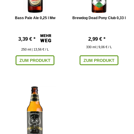
Bass Pale Ale 0,25 l Mw
Brewdog Dead Pony Club 0,33 l
3,39 € *
2,99 € *
330
ml
| 9,06 € / L
250
ml
| 13,56 € / L
ZUM PRODUKT
ZUM PRODUKT