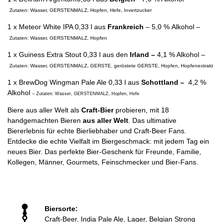
Zutaten: Wasser, GERSTENMALZ, Hopfen, Hefe, Invertzucker
1 x
Meteor White IPA
0,33 l aus
Frankreich
– 5,0 % Alkohol –
Zutaten: Wasser, GERSTENMALZ, Hopfen
1 x
Guiness Extra Stout
0,33 l aus den
Irland –
4,1 % Alkohol –
Zutaten: Wasser, GERSTENMALZ, GERSTE, geröstete GERSTE, Hopfen, Hopfenextrakt
1 x
BrewDog Wingman Pale Ale
0,33 l aus
Schottland –
4,2 %
Alkohol
– Zutaten: Wasser, GERSTENMALZ, Hopfen, Hefe
Biere aus aller Welt als
Craft-Bier
probieren, mit 18
handgemachten Bieren
aus aller Welt
. Das ultimative
Biererlebnis für echte Bierliebhaber und Craft-Beer Fans.
Entdecke die echte Vielfalt im Biergeschmack: mit jedem Tag ein
neues Bier. Das perfekte Bier-Geschenk für Freunde, Familie,
Kollegen, Männer, Gourmets, Feinschmecker und Bier-Fans.
Biersorte:
Craft-Beer, India Pale Ale, Lager, Belgian Strong