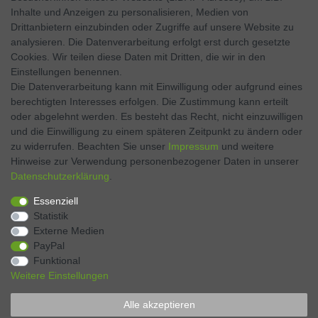
Inhalte und Anzeigen zu personalisieren, Medien von
Facebook
Drittanbietern einzubinden oder Zugriffe auf unsere Website zu
analysieren. Die Datenverarbeitung erfolgt erst durch gesetzte
Twitter
Cookies. Wir teilen diese Daten mit Dritten, die wir in den
Einstellungen benennen.
Instagram
Die Datenverarbeitung kann mit Einwilligung oder aufgrund eines
berechtigten Interesses erfolgen. Die Zustimmung kann erteilt
oder abgelehnt werden. Es besteht das Recht, nicht einzuwilligen
und die Einwilligung zu einem späteren Zeitpunkt zu ändern oder
Kontakt
VERTRAG WIDERRUFEN
zu widerrufen. Beachten Sie unser
Impressum
und weitere
Hinweise zur Verwendung personenbezogener Daten in unserer
Daten­schutz­erklärung
.
Zahlen Sie bequem per
Essenziell
Statistik
Externe Medien
PayPal
Funktional
Weitere Einstellungen
Alle akzeptieren