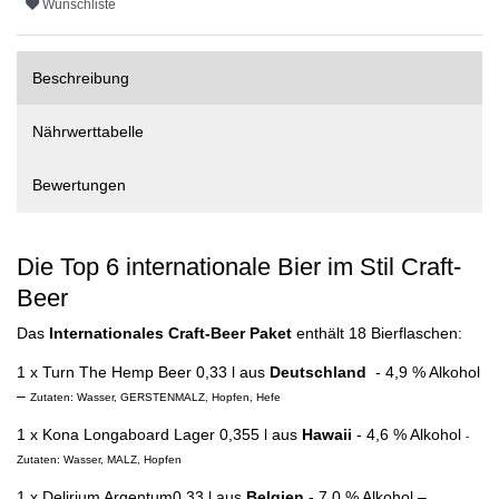
Wunschliste
Beschreibung
Nährwerttabelle
Bewertungen
Die Top 6 internationale Bier im Stil Craft-
Beer
Das
Internationales Craft-Beer Paket
enthält 18 Bierflaschen:
1 x
Turn The Hemp Beer
0,33 l aus
Deutschland
- 4,9 % Alkohol
–
Zutaten: Wasser, GERSTENMALZ, Hopfen, Hefe
1 x
Kona Longaboard Lager
0,355 l aus
Hawaii
- 4,6 % Alkohol
-
Zutaten: Wasser, MALZ, Hopfen
1 x
Delirium Argentum
0,33 l aus
Belgien
- 7,0 % Alkohol –