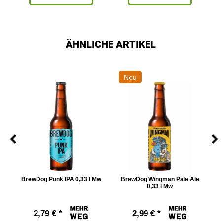
ÄHNLICHE ARTIKEL
Neu
w
BrewDog Punk IPA 0,33 l Mw
BrewDog Wingman Pale Ale
0,33 l Mw
2,79 € *
2,99 € *