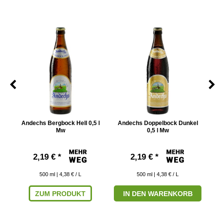
Andechs Bergbock Hell 0,5 l
Andechs Doppelbock Dunkel
B
w
Mw
0,5 l Mw
2,19 € *
2,19 € *
500
ml
| 4,38 € / L
500
ml
| 4,38 € / L
ZUM PRODUKT
IN DEN WARENKORB