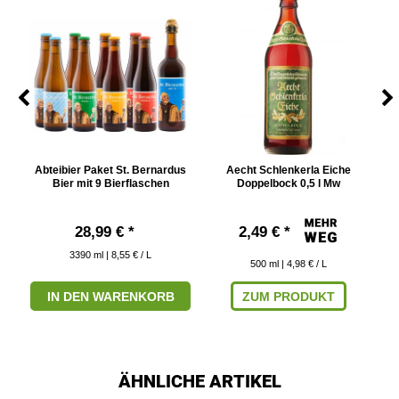
Abteibier Paket St. Bernardus
Aecht Schlenkerla Eiche
Bier mit 9 Bierflaschen
Doppelbock 0,5 l Mw
28,99 € *
2,49 € *
3390
ml
| 8,55 € / L
500
ml
| 4,98 € / L
IN DEN WARENKORB
ZUM PRODUKT
ÄHNLICHE ARTIKEL