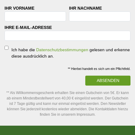
IHR VORNAME
IHR NACHNAME
IHRE E-MAIL-ADRESSE
Ich habe die
Datenschutzbestimmungen
gelesen und erkenne
diese ausdrücklich an.
** Hierbei handelt es sich um ein Pflichtfeld.
ABSENDEN
** Als Willkommensgeschenk erhalten Sie einen Gutschein von 5€. Er kann
ab einem Mindestbestellwert von 40,00 € eingelöst werden. Der Gutschein
ist 7 Tage gültig und kann nur einmal eingelöst werden. Den Newsletter
können Sie jederzeit kostenlos wieder abmelden. Die Kontaktdaten hierzu
finden Sie in unserem Impressum.