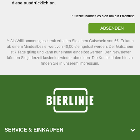
diese ausdrücklich an.
** Hierbei handelt es sich um ein Pflichtfeld.
ABSENDEN
** Als Willkommensgeschenk erhalten Sie einen Gutschein von 5€. Er kann
ab einem Mindestbestellwert von 40,00 € eingelöst werden. Der Gutschein
ist 7 Tage gültig und kann nur einmal eingelöst werden. Den Newsletter
können Sie jederzeit kostenlos wieder abmelden. Die Kontaktdaten hierzu
finden Sie in unserem Impressum.
SERVICE & EINKAUFEN