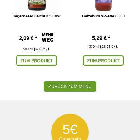
Tegernseer Leicht 0,5 l Mw
Belzebuth Violette 0,33 l
2,09 € *
5,29 € *
330
ml
| 16,03 € / L
500
ml
| 4,18 € / L
ZUM PRODUKT
ZUM PRODUKT
ZURÜCK ZUM MENU
5€
Gutschein