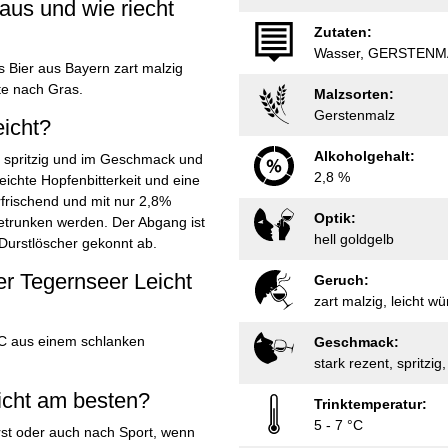
aus und wie riecht
Zutaten:
Wasser, GERSTENM
s Bier aus Bayern zart malzig
te nach Gras.
Malzsorten:
Gerstenmalz
icht?
Alkoholgehalt:
ch spritzig und im Geschmack und
2,8 %
eichte Hopfenbitterkeit und eine
rfrischend und mit nur 2,8%
Optik:
getrunken werden. Der Abgang ist
hell goldgelb
 Durstlöscher gekonnt ab.
er Tegernseer Leicht
Geruch:
zart malzig, leicht wü
°C aus einem schlanken
Geschmack:
stark rezent, spritzig,
icht am besten?
Trinktemperatur:
5 - 7 °C
urst oder auch nach Sport, wenn