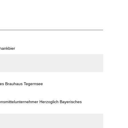
chankbier
hes Brauhaus Tegernsee
ensmittelunternehmer Herzoglich Bayerisches