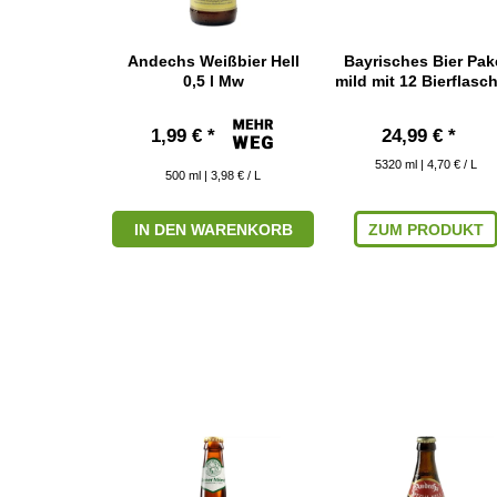
ier Original
Andechs Weißbier Hell
Bayrisches Bier Pak
l Mw
0,5 l Mw
mild mit 12 Bierflasc
*
1,99 € *
24,99 € *
5320
ml
| 4,70 € / L
 4,18 € / L
500
ml
| 3,98 € / L
ARENKORB
IN DEN WARENKORB
ZUM PRODUKT