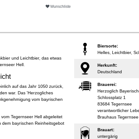
Wunschliste
Biersorte:
Helles, Leichtbier, S
nkbier und Leichtbier, das etwas
ernseer Hell.
Herkunft:
Deutschland
icht
Brauerei:
nlich auf das Jahr 1050 zurück,
Herzoglich Bayerisc
den war. Das 'Herzogliches
Schlossplatz 1
hankgenehmigung vom bayrischen
83684 Tegernsee
verantwortlicher Leb
s vom Tegernseer Hell abgeleitet
Brauhaus Tegernsee
ach dem bayrischen Reinheitsgebot
Brauart:
untergärig