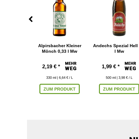
Helles 0,5 l
Alpirsbacher Kleiner
Andechs Spezial Hell 
w
Mönch 0,33 l Mw
l Mw
*
2,19 € *
1,99 € *
 4,18 € / L
330
ml
| 6,64 € / L
500
ml
| 3,98 € / L
RODUKT
ZUM PRODUKT
ZUM PRODUKT