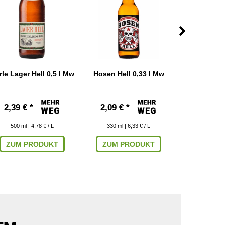
rle Lager Hell 0,5 l Mw
Hosen Hell 0,33 l Mw
Maxlrainer 
M
2,39 € *
2,09 € *
2,09 € 
500
ml
| 4,78 € / L
330
ml
| 6,33 € / L
500
ml
|
ZUM PRODUKT
ZUM PRODUKT
ZUM P