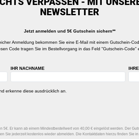
ICHTS VERPASSEN - MIT UNSER
NEWSLETTER
Jetzt anmelden und 5€ Gutschein sichern**
reicher Anmeldung bekommen Sie eine E-Mail mit einem Gutschein-Cod
esen Code tragen Sie im Bestellvorgang in das Feld "Gutschein-Code" e
IHR NACHNAME
IHRE
d erkenne diese ausdrücklich an.
 5€. Er kann ab einem Mindestbestellwert von 40,00 € eingelöst werden. Der Gutsc
n Sie jederzeit kostenlos wieder abmelden. Die Kontaktdaten hierzu finden Sie 