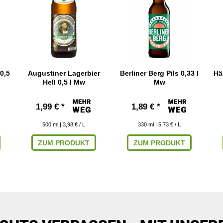
0,5
Augustiner Lagerbier
Berliner Berg Pils 0,33 l
Hä
Hell 0,5 l Mw
Mw
1,99 € *
1,89 € *
500
ml
| 3,98 € / L
330
ml
| 5,73 € / L
ZUM PRODUKT
ZUM PRODUKT