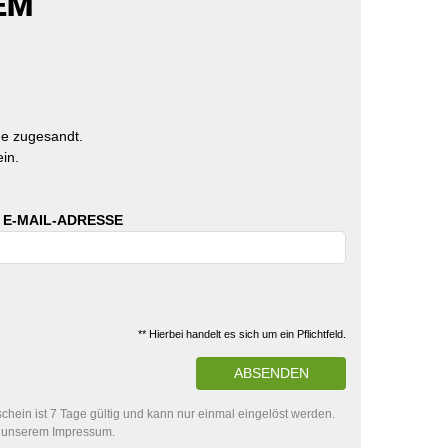
EM
e zugesandt.
in.
 E-MAIL-ADRESSE
** Hierbei handelt es sich um ein Pflichtfeld.
ABSENDEN
hein ist 7 Tage gültig und kann nur einmal eingelöst werden.
in unserem Impressum.