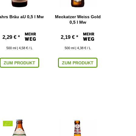
hrs Bräu aU 0,5 l Mw
Meckatzer Weiss Gold
Unertl Bio
0,5 l Mw
Dinkel Alkoh
M
2,29 € *
2,19 € *
2,19 € 
500
ml
| 4,58 € / L
500
ml
| 4,38 € / L
500
ml
|
ZUM PRODUKT
ZUM PRODUKT
ZUM P