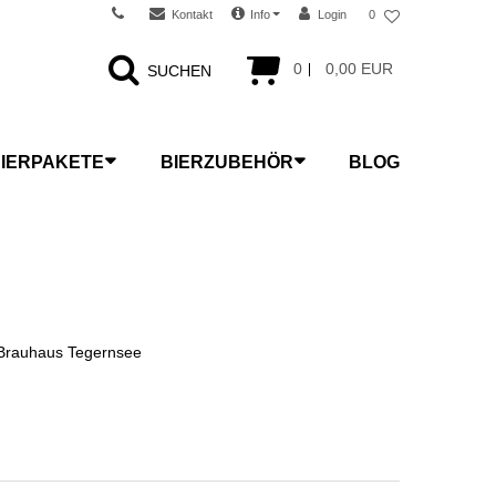
Kontakt
Info
Login
0
0
0,00 EUR
SUCHEN
IERPAKETE
BIERZUBEHÖR
BLOG
 Brauhaus Tegernsee