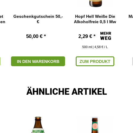
et
Geschenkgutschein 50,-
Hopf Hell Weiße Die
Ma
hen
€
Alkoholfreie 0,5 l Mw
50,00 € *
2,29 € *
500
ml
| 4,58 € / L
IN DEN WARENKORB
ZUM PRODUKT
ÄHNLICHE ARTIKEL