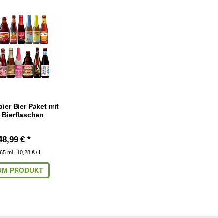
ier Bier Paket mit
 Bierflaschen
48,99 € *
65
ml
| 10,28 € / L
UM PRODUKT