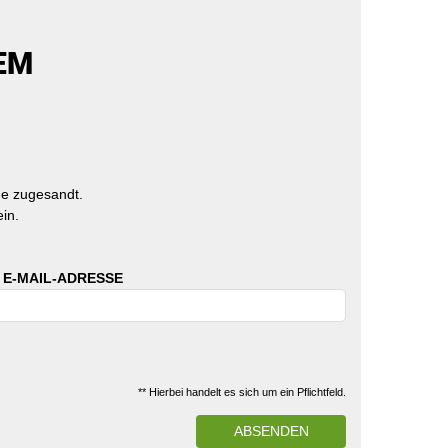
EM
e zugesandt.
in.
 E-MAIL-ADRESSE
** Hierbei handelt es sich um ein Pflichtfeld.
ABSENDEN