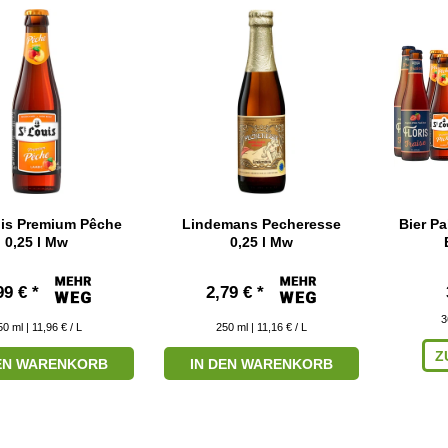
uis Premium Pêche
Lindemans Pecheresse
Bier Pa
0,25 l Mw
0,25 l Mw
99 € *
2,79 € *
3
50
ml
| 11,96 € / L
250
ml
| 11,16 € / L
Z
DEN WARENKORB
IN DEN WARENKORB