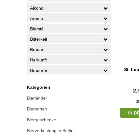
Alkohol
Aroma
Bierstil
Bitterkeit
Brauart
Herkunft
St. Lo
Brauerei
Kategorien
2,
Bierländer
2
Biersorten
IN 
Biergeschenke
Bierverkostung in Berlin