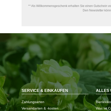
** Als Willkommensgeschenk erhalten Sie einen Gutschein von
Den Newsletter könne
SERVICE & EINKAUFEN
ALLES 
Zahlungsarten
Bierlexik
Versandarten & -kosten
Was ist C