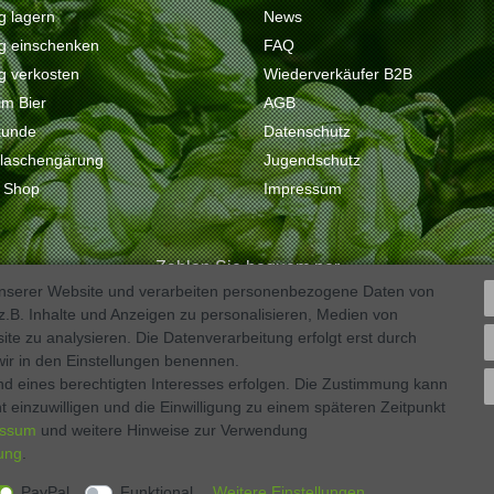
ig lagern
News
tig einschenken
FAQ
ig verkosten
Wiederverkäufer B2B
 im Bier
AGB
kunde
Datenschutz
Flaschengärung
Jugendschutz
e Shop
Impressum
Zahlen Sie bequem per
unserer Website und verarbeiten personenbezogene Daten von
.B. Inhalte und Anzeigen zu personalisieren, Medien von
ite zu analysieren. Die Datenverarbeitung erfolgt erst durch
 wir in den Einstellungen benennen.
nd eines berechtigten Interesses erfolgen. Die Zustimmung kann
t einzuwilligen und die Einwilligung zu einem späteren Zeitpunkt
essum
und weitere Hinweise zur Verwendung
rung
.
PayPal
Funktional
Weitere Einstellungen