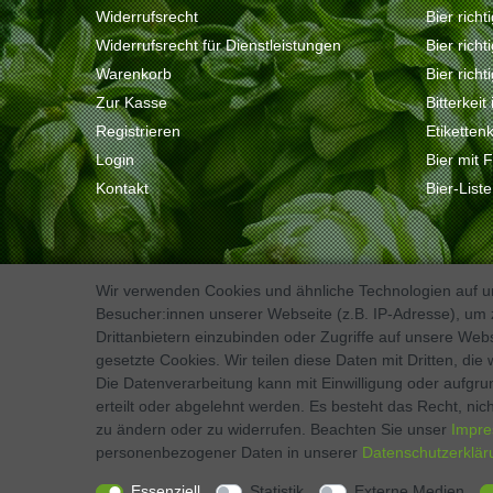
Widerrufsrecht
Bier richt
Widerrufsrecht für Dienstleistungen
Bier rich
Warenkorb
Bier richt
Zur Kasse
Bitterkeit
Registrieren
Etiketten
Login
Bier mit 
Kontakt
Bier-List
Wir verwenden Cookies und ähnliche Technologien auf 
Besucher:innen unserer Webseite (z.B. IP-Adresse), um z
Kontakt
VERTRAG WIDERRUFEN
Drittanbietern einzubinden oder Zugriffe auf unsere Webs
gesetzte Cookies. Wir teilen diese Daten mit Dritten, die
Die Datenverarbeitung kann mit Einwilligung oder aufgru
erteilt oder abgelehnt werden. Es besteht das Recht, nich
zu ändern oder zu widerrufen. Beachten Sie unser
Impr
* Preise verstehen sich inkl. MwSt., zzgl. Pfand, zzgl. Versand
personenbezogener Daten in unserer
Daten­schutz­erklä
© Copyright 2026 Bierlinie GmbH. Alle Rechte vorbehalten..
Essenziell
Statistik
Externe Medien