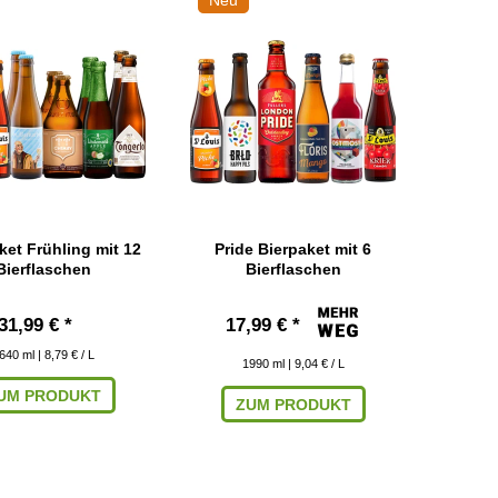
ket Frühling mit 12
Pride Bierpaket mit 6
Bierflaschen
Bierflaschen
31,99 € *
17,99 € *
640
ml
| 8,79 € / L
1990
ml
| 9,04 € / L
UM PRODUKT
ZUM PRODUKT