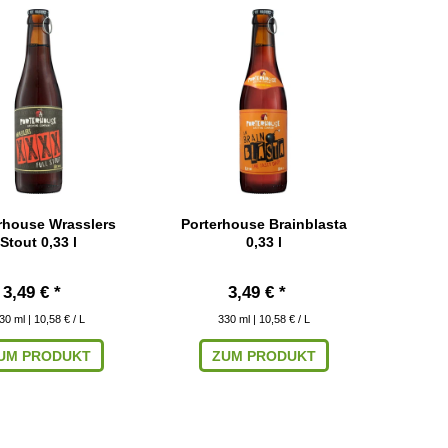
rhouse Wrasslers
Porterhouse Brainblasta
Stout 0,33 l
0,33 l
3,49 € *
3,49 € *
30
ml
| 10,58 € / L
330
ml
| 10,58 € / L
UM PRODUKT
ZUM PRODUKT