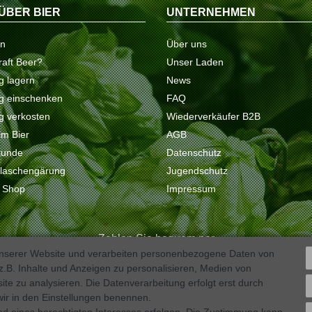
ÜBER BIER
UNTERNEHMEN
on
Über uns
raft Beer?
Unser Laden
ig lagern
News
tig einschenken
FAQ
ig verkosten
Wiederverkäufer B2B
 im Bier
AGB
kunde
Datenschutz
Flaschengärung
Jugendschutz
e Shop
Impressum
Zahlen Sie bequem per
unserer Website und verarbeiten personenbezogene Daten von
.B. Inhalte und Anzeigen zu personalisieren, Medien von
ite zu analysieren. Die Datenverarbeitung erfolgt erst durch
 wir in den Einstellungen benennen.