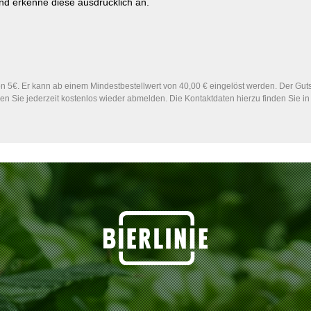
d erkenne diese ausdrücklich an.
 5€. Er kann ab einem Mindestbestellwert von 40,00 € eingelöst werden. Der Gutsc
n Sie jederzeit kostenlos wieder abmelden. Die Kontaktdaten hierzu finden Sie 