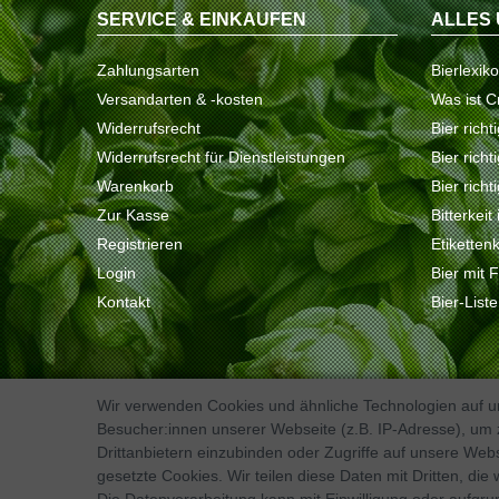
SERVICE & EINKAUFEN
ALLES 
Zahlungsarten
Bierlexik
Versandarten & -kosten
Was ist C
Widerrufsrecht
Bier richt
Widerrufsrecht für Dienstleistungen
Bier rich
Warenkorb
Bier richt
Zur Kasse
Bitterkeit
Registrieren
Etiketten
Login
Bier mit 
Kontakt
Bier-List
Wir verwenden Cookies und ähnliche Technologien auf 
Besucher:innen unserer Webseite (z.B. IP-Adresse), um z
Kontakt
VERTRAG WIDERRUFEN
Drittanbietern einzubinden oder Zugriffe auf unsere Webs
gesetzte Cookies. Wir teilen diese Daten mit Dritten, die