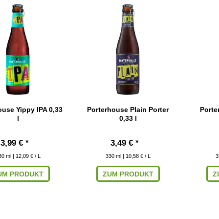
ouse Yippy IPA 0,33
Porterhouse Plain Porter
Porte
l
0,33 l
3,99 € *
3,49 € *
30
ml
| 12,09 € / L
330
ml
| 10,58 € / L
3
UM PRODUKT
ZUM PRODUKT
Z