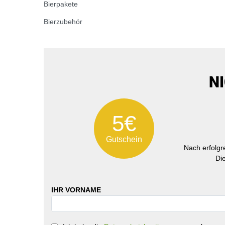
Bierpakete
Bierzubehör
N
5€
Gutschein
Nach erfolg
Di
IHR VORNAME