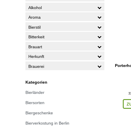
Alkohol
Aroma
Bierstil
Bitterkeit
Brauart
Herkunft
Porterh
Brauerei
Kategorien
Bierländer
3
Biersorten
Z
Biergeschenke
Bierverkostung in Berlin