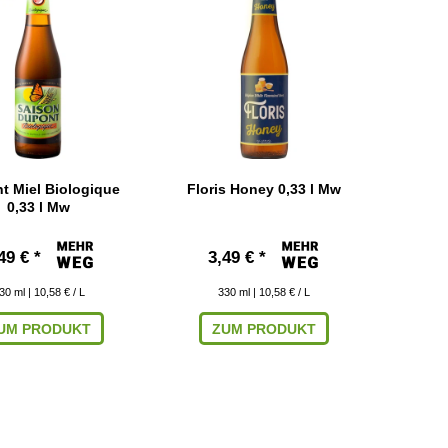
t Miel Biologique
Floris Honey 0,33 l Mw
0,33 l Mw
49 € *
3,49 € *
30
ml
| 10,58 € / L
330
ml
| 10,58 € / L
UM PRODUKT
ZUM PRODUKT