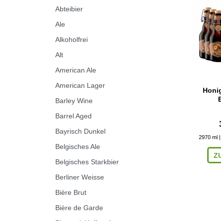
Abteibier
Ale
Alkoholfrei
Alt
American Ale
American Lager
Honig
Barley Wine
Barrel Aged
Bayrisch Dunkel
2970
ml
Belgisches Ale
Z
Belgisches Starkbier
Berliner Weisse
Bière Brut
Bière de Garde