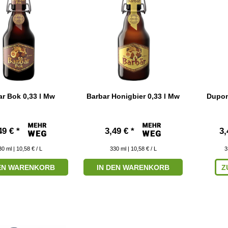
ar Bok 0,33 l Mw
Barbar Honigbier 0,33 l Mw
Dupon
49 € *
3,49 € *
3,
30
ml
| 10,58 € / L
330
ml
| 10,58 € / L
3
DEN WARENKORB
IN DEN WARENKORB
Z