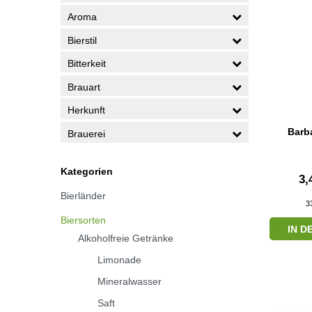
Aroma
Bierstil
Bitterkeit
Brauart
Herkunft
Barb
Brauerei
Kategorien
3,
Bierländer
3
Biersorten
IN 
Alkoholfreie Getränke
Limonade
Mineralwasser
Saft