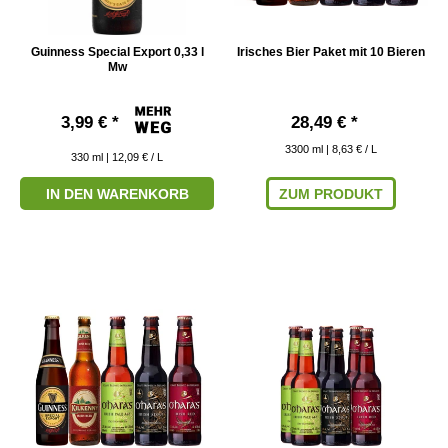
Guinness Special Export 0,33 l
Irisches Bier Paket mit 10 Bieren
Mw
3,99 € *
28,49 € *
3300
ml
| 8,63 € / L
330
ml
| 12,09 € / L
IN DEN WARENKORB
ZUM PRODUKT