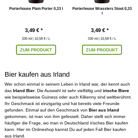
Porterhouse Plain Porter 0,33 l
Porterhouse Wrasslers Stout 0,33
l
3,49 € *
3,49 € *
330
ml
| 10,58 € / L
330
ml
| 10,58 € / L
ZUM PRODUKT
ZUM PRODUKT
Bier kaufen aus Irland
Wer schon einmal in seinem Leben in Irland war, der kennt auch
das
Irland Bier
. Die Auswahl ist sehr vielfältig und
irische Biere
wie beispielsweise Guiness oder auch Kilkenny sind weltberühmt.
Ihr Geschmack ist einzigartig und hat bereits viele Freunde
gefunden. Einmal auf den Geschmack von
Bier aus Irland
gekommen, ist man von ihm gefesselt. Daher stellt sich immer
häufiger die Frage, wo man in Deutschland irisches Bier kaufen
kann. Hier im Onlineshop kannst Du auf jeden Fall Bier kaufen
aus Irland.