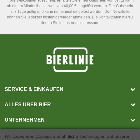
** Als Willkommensgeschenk erhalten Sie einen Gutschein von 5€. Er kann
ab einem Mindestbestellwert von 40,00 € eingelöst werden. Der Gutschein
ist 7 Tage gültig und kann nur einmal eingelöst werden. Den Newsletter
können Sie jederzeit kostenlos wieder abmelden. Die Kontaktdaten hierzu
finden Sie in unserem Impressum.
SERVICE & EINKAUFEN
ALLES ÜBER BIER
UNTERNEHMEN
Wir verwenden Cookies und ähnliche Technologien auf unserer