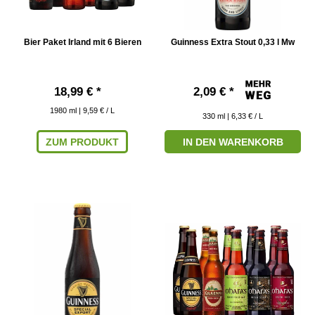
Bier Paket Irland mit 6 Bieren
Guinness Extra Stout 0,33 l Mw
18,99 € *
2,09 € *
1980
ml
| 9,59 € / L
330
ml
| 6,33 € / L
ZUM PRODUKT
IN DEN WARENKORB