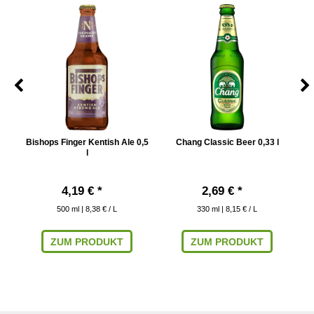
 Mw
Bishops Finger Kentish Ale 0,5
Chang Classic Beer 0,33 l
F
l
4,19 € *
2,69 € *
500
ml
| 8,38 € / L
330
ml
| 8,15 € / L
ZUM PRODUKT
ZUM PRODUKT