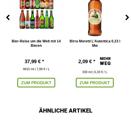
w
Bier-Reise um die Welt mit 14
Birra Moretti L'Autentica 0,33 l
Bu
Bieren
Mw
37,99 € *
2,09 € *
4815
ml
| 7,89 € / L
330
ml
| 6,33 € / L
ZUM PRODUKT
ZUM PRODUKT
ÄHNLICHE ARTIKEL