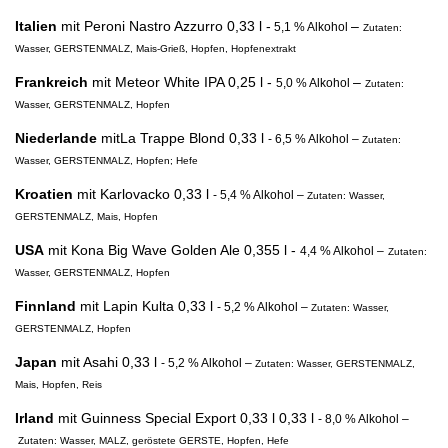
Italien
mit
Peroni Nastro Azzurro
0,33 l -
–
5,1 % Alkohol
Zutaten:
Wasser, GERSTENMALZ, Mais-Grieß, Hopfen, Hopfenextrakt
Frankreich
mit
Meteor White IPA
0,25 l -
–
5,0 % Alkohol
Zutaten:
Wasser, GERSTENMALZ, Hopfen
Niederlande
mit
La Trappe Blond
0,33 l
- 6,5 % Alkohol –
Zutaten:
Wasser, GERSTENMALZ, Hopfen; Hefe
Kroatien
mit
Karlovacko
0,33 l
- 5,4 % Alkohol –
Zutaten: Wasser,
GERSTENMALZ, Mais, Hopfen
USA
mit
Kona Big Wave Golden Ale
0,355 l -
4,4 % Alkohol –
Zutaten:
Wasser, GERSTENMALZ, Hopfen
Finnland
mit
Lapin Kulta
0,33 l
- 5,2 % Alkohol –
Zutaten: Wasser,
GERSTENMALZ, Hopfen
Japan
mit
Asahi
0,33 l
- 5,2 % Alkohol –
Zutaten: Wasser, GERSTENMALZ,
Mais, Hopfen, Reis
Irland
mit
Guinness Special Export 0,33 l
0,33 l
- 8,0 % Alkohol –
Zutaten: Wasser, MALZ, geröstete GERSTE, Hopfen, Hefe