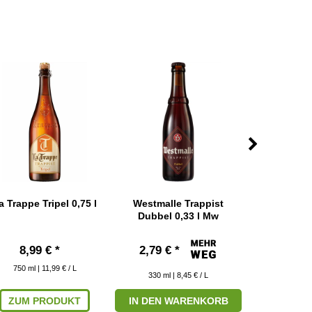
a Trappe Tripel 0,75 l
Westmalle Trappist
Westmalle Tr
Dubbel 0,33 l Mw
0,33
8,99 € *
2,79 € *
3,29 € 
750
ml
| 11,99 € / L
330
ml
| 8,45 € / L
330
ml
|
ZUM PRODUKT
IN DEN WARENKORB
ZUM P