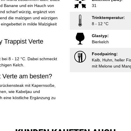
nd Banane und ein Hauch von
31
lnd scharf würzig, ergänzt von
Trinktemperatur:
hrend die malzigen und würzigen
8 - 12 °C
eingebettet in milde Malzigkeit
Glastyp:
y Trappist Verte
Bierkelch
Foodpairing:
t bei 8 - 12 °C. Dabei schmeckt
Kalb, Huhn, heller F
chigen Kelch.
mit Melone und Man
t Verte am besten?
bsrückensteak mit Kapernsoße,
hen, wie Kabeljau und
h eine köstliche Ergänzung zu