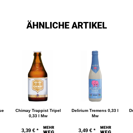
ÄHNLICHE ARTIKEL
ue
Chimay Trappist Tripel
Delirium Tremens 0,33 l
D
0,33 l Mw
Mw
3,39 € *
3,49 € *