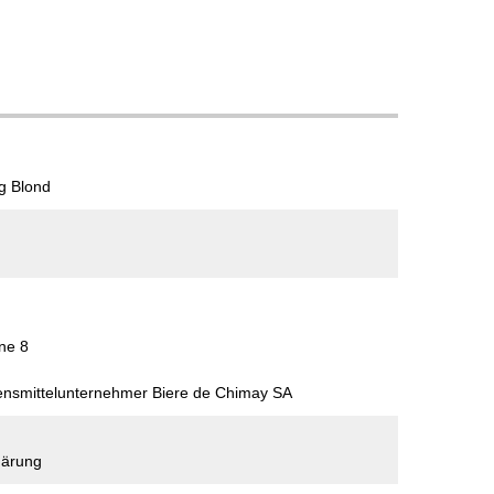
ng Blond
ne 8
bensmittelunternehmer Biere de Chimay SA
gärung