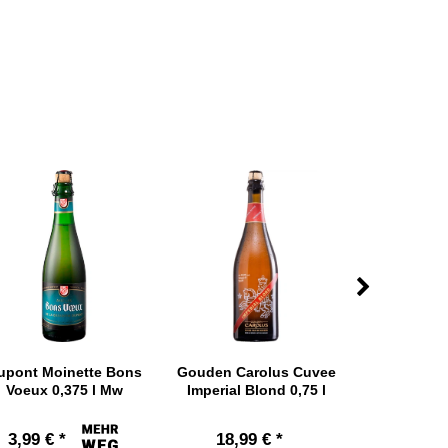
upont Moinette Bons
Gouden Carolus Cuvee
Grimbergen 
Voeux 0,375 l Mw
Imperial Blond 0,75 l
M
3,99 € *
18,99 € *
3,49 € 