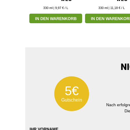
10,58 € / L
330
ml
| 9,97 € / L
330
ml
| 11,18 € / L
ARENKORB
IN DEN WARENKORB
IN DEN WARENKOR
N
5€
Gutschein
Nach erfolg
Di
IHR VORNAME