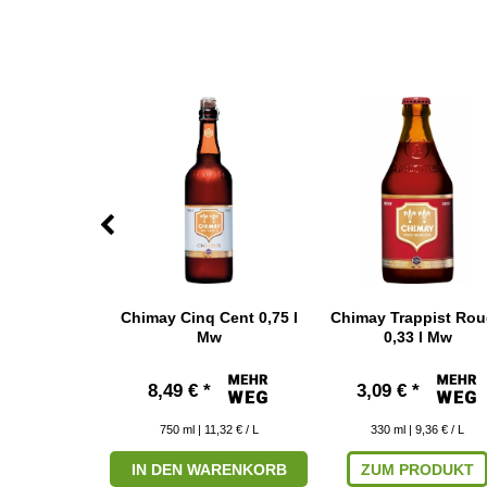
appist Tripel
Chimay Cinq Cent 0,75 l
Chimay Trappist Ro
 l Mw
Mw
0,33 l Mw
*
8,49 € *
3,09 € *
 9,97 € / L
750
ml
| 11,32 € / L
330
ml
| 9,36 € / L
RODUKT
IN DEN WARENKORB
ZUM PRODUKT