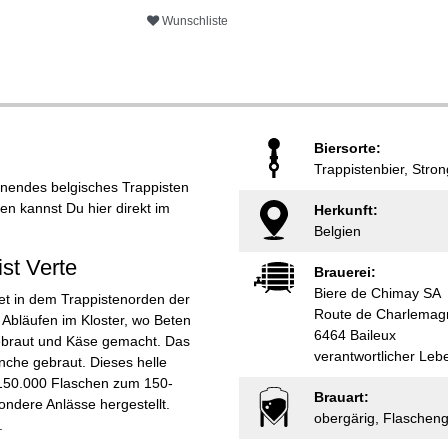
Wunschliste
Biersorte:
Trappistenbier, Stro
annendes belgisches Trappisten
fen kannst Du hier direkt im
Herkunft:
Belgien
st Verte
Brauerei:
Biere de Chimay SA
tet in dem Trappistenorden der
Route de Charlemag
bläufen im Kloster, wo Beten
6464 Baileux
gebraut und Käse gemacht. Das
verantwortlicher Le
önche gebraut. Dieses helle
 150.000 Flaschen zum 150-
Brauart:
ondere Anlässe hergestellt.
obergärig, Flaschen
.