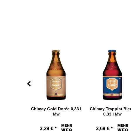
hefort Triple
Chimay Gold Dorée 0,33 l
Chimay Trappist Ble
 l Mw
Mw
0,33 l Mw
*
3,29 € *
3,69 € *