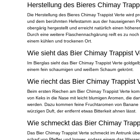
Herstellung des Bieres Chimay Trappi
Die Herstellung des Bieres Chimay Trappist Verte wird p
und dem berühmten Hefestamm aus der hauseigenen Pro
obergärig hergestellt und erreicht natürlich einen höhe
Durch eine weitere Flaschennachgärung reift es zu noc
einem kühlen und trockenen Ort.
Wie sieht das Bier Chimay Trappist V
Im Bierglas sieht das Bier Chimay Trappist Verte goldgelb
einem fein schaumigen und weißem Schaum gekrönt.
Wie riecht das Bier Chimay Trappist 
Beim ersten Riechen am Bier Chimay Trappist Verte ko
von Keks in die Nase mit leicht blumigen Aromen, die da
werden. Dazu kommen feine Fruchtaromen von Banane u
würzigen Duft, der entfernt etwas Bitterkeit ahnen lässt.
Wie schmeckt das Bier Chimay Trapp
Das Bier Chimay Trappist Verte schmeckt im Antrunk über
scharf von Pfeffer und Ingwer, sodass einem das Wasse