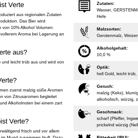
st Verte
Zutaten:
Wasser, GERSTENMA
roduziert aus regionalen Zutaten
Hefe
duktion. Das Bier wird
ren von 10% Alkohol Volumen.
Malzsorten:
h vollerem Aroma bei Lagerung an
Gerstenmalz, Weizen
Alkoholgehalt:
erte aus?
10,0 %
 und leicht trüb aus und wird von
Optik:
hell Gold, leicht trü
Verte?
Geruch:
mmen zuerst malzig süße Aromen
malzig (Keks), blumig
nn von Zitrusaromen begleitet
alkoholisch, würzig, z
nd Alkoholnoten bei einem zart
Geschmack:
scharf (Pfeffer, Ingw
ist Verte?
prickelnd würzig (Nelk
wältigend frisch und vor allem
r im Mund zusammen läuft. Dazu
Bitterkeit (IBU):