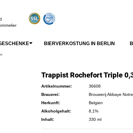
d
ommelier
GESCHENKE
BIERVERKOSTUNG IN BERLIN
B
Mw
Trappist Rochefort Triple 0,
Artikelnummer:
36608
Brauerei:
Brouwerij Abbaye Notr
Herkunft:
Belgien
Alkoholgehalt:
8,1%
Inhalt:
330 ml