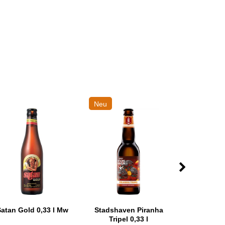
Neu
atan Gold 0,33 l Mw
Stadshaven Piranha
Straffe Hen
Tripel 0,33 l
0,75