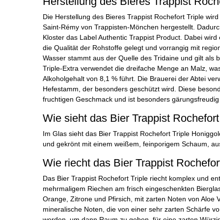
Herstellung des Bieres Trappist Roche
Die Herstellung des Bieres Trappist Rochefort Triple wir
Saint-Rémy von Trappisten-Mönchen hergestellt. Dadurc
Kloster das Label Authentic Trappist Product. Dabei wir
die Qualität der Rohstoffe gelegt und vorrangig mit regi
Wasser stammt aus der Quelle des Tridaine und gilt als 
Triple-Extra verwendet die dreifache Menge an Malz, wa
Alkoholgehalt von 8,1 % führt. Die Brauerei der Abtei v
Hefestamm, der besonders geschützt wird. Diese besond
fruchtigen Geschmack und ist besonders gärungsfreudig
Wie sieht das Bier Trappist Rochefort
Im Glas sieht das Bier Trappist Rochefort Triple Honiggold
und gekrönt mit einem weißem, feinporigem Schaum, au
Wie riecht das Bier Trappist Rochefort
Das Bier Trappist Rochefort Triple riecht komplex und ent
mehrmaligem Riechen am frisch eingeschenkten Bierglas. 
Orange, Zitrone und Pfirsich, mit zarten Noten von Aloe
mineralische Noten, die von einer sehr zarten Schärfe vo
werden, um dann Raum zu geben, für eine zarten Würzig