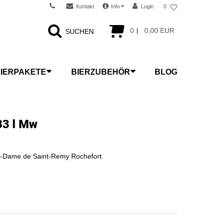
Kontakt
Info
Login
0
0
0,00 EUR
SUCHEN
IERPAKETE
BIERZUBEHÖR
BLOG
33 l Mw
e-Dame de Saint-Remy Rochefort