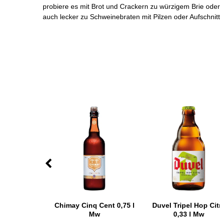
probiere es mit Brot und Crackern zu würzigem Brie oder
auch lecker zu Schweinebraten mit Pilzen oder Aufschni
Rochefort 8°
Chimay Cinq Cent 0,75 l
Duvel Tripel Hop Cit
 l Mw
Mw
0,33 l Mw