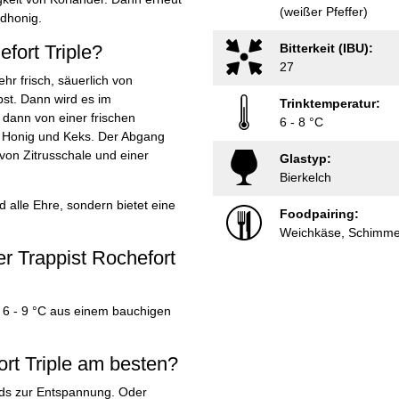
(weißer Pfeffer)
ldhonig.
fort Triple?
Bitterkeit (IBU):
27
hr frisch, säuerlich von
bst. Dann wird es im
Trinktemperatur:
e dann von einer frischen
6 - 8 °C
n Honig und Keks. Der Abgang
 von Zitrusschale und einer
Glastyp:
Bierkelch
d alle Ehre, sondern bietet eine
Foodpairing:
Weichkäse, Schimmel
er Trappist Rochefort
a 6 - 9 °C aus einem bauchigen
rt Triple am besten?
nds zur Entspannung. Oder