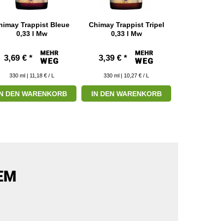
himay Trappist Bleue
Chimay Trappist Tripel
Corsendonk 
0,33 l Mw
0,33 l Mw
M
3,69 € *
3,39 € *
3,19 € 
330
ml
| 11,18 € / L
330
ml
| 10,27 € / L
330
ml
|
IN DEN WARENKORB
IN DEN WARENKORB
ZUM P
EM