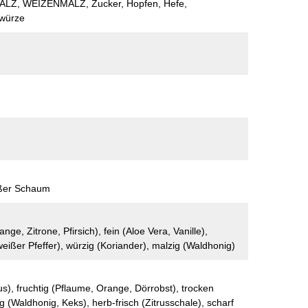
LZ, WEIZENMALZ, Zucker, Hopfen, Hefe,
würze
ißer Schaum
nge, Zitrone, Pfirsich), fein (Aloe Vera, Vanille),
weißer Pfeffer), würzig (Koriander), malzig (Waldhonig)
trus), fruchtig (Pflaume, Orange, Dörrobst), trocken
ig (Waldhonig, Keks), herb-frisch (Zitrusschale), scharf