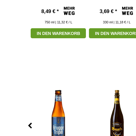
*
8,49 € *
3,69 € *
10,58 € / L
750
ml
| 11,32 € / L
330
ml
| 11,18 € / L
ARENKORB
IN DEN WARENKORB
IN DEN WARENKOR