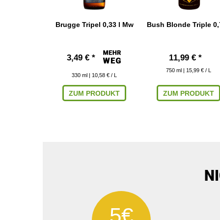
appist Tripel
Brugge Tripel 0,33 l Mw
Bush Blonde Triple 0,
 l Mw
*
3,49 € *
11,99 € *
750
ml
| 15,99 € / L
 9,97 € / L
330
ml
| 10,58 € / L
RODUKT
ZUM PRODUKT
ZUM PRODUKT
N
5€