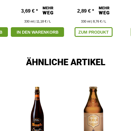
3,69 € *
2,89 € *
330
ml
| 11,18 € / L
330
ml
| 8,76 € / L
B
IN DEN WARENKORB
ZUM PRODUKT
ÄHNLICHE ARTIKEL