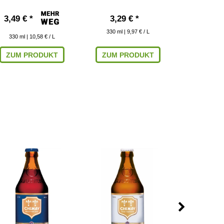
3,49 € *
3,29 € *
11,99
330
ml
| 9,97 € / L
750
ml
| 
330
ml
| 10,58 € / L
ZUM PRODUKT
ZUM PRODUKT
IN DEN W