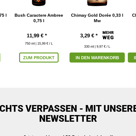
75 l
Bush Caractere Ambree
Chimay Gold Dorée 0,33 l
C
0,75 l
Mw
11,99 € *
3,29 € *
750
ml
| 15,99 € / L
330
ml
| 9,97 € / L
ZUM PRODUKT
IN DEN WARENKORB
ICHTS VERPASSEN - MIT UNSER
NEWSLETTER