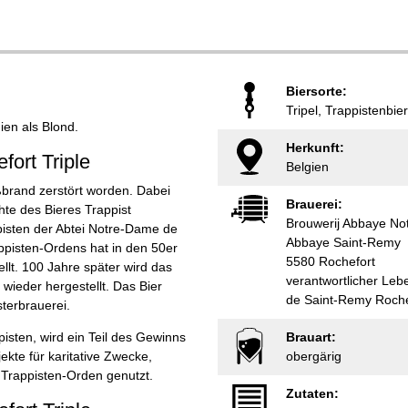
Biersorte:
Tripel, Trappistenbier
gien als Blond.
Herkunft:
fort Triple
Belgien
oßbrand zerstört worden. Dabei
Brauerei:
hte des Bieres Trappist
Brouwerij Abbaye No
pisten der Abtei Notre-Dame de
Abbaye Saint-Remy
ppisten-Ordens hat in den 50er
5580 Rochefort
llt. 100 Jahre später wird das
verantwortlicher Le
 wieder hergestellt. Das Bier
de Saint-Remy Roche
sterbrauerei.
isten, wird ein Teil des Gewinns
Brauart:
ekte für karitative Zwecke,
obergärig
r Trappisten-Orden genutzt.
Zutaten: