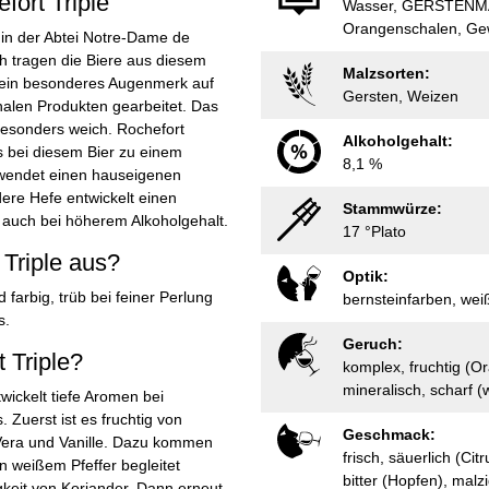
fort Triple
Wasser, GERSTENMA
Orangenschalen, Ge
d in der Abtei Notre-Dame de
h tragen die Biere aus diesem
Malzsorten:
d ein besonderes Augenmerk auf
Gersten, Weizen
onalen Produkten gearbeitet. Das
besonders weich. Rochefort
Alkoholgehalt:
s bei diesem Bier zu einem
8,1 %
erwendet einen hauseigenen
ere Hefe entwickelt einen
Stammwürze:
 auch bei höherem Alkoholgehalt.
17 °Plato
 Triple aus?
Optik:
 farbig, trüb bei feiner Perlung
bernsteinfarben, we
s.
Geruch:
 Triple?
komplex, fruchtig (Ora
mineralisch, scharf (
wickelt tiefe Aromen bei
Zuerst ist es fruchtig von
Geschmack:
 Vera und Vanille. Dazu kommen
frisch, säuerlich (Ci
n weißem Pfeffer begleitet
bitter (Hopfen), malz
keit von Koriander. Dann erneut