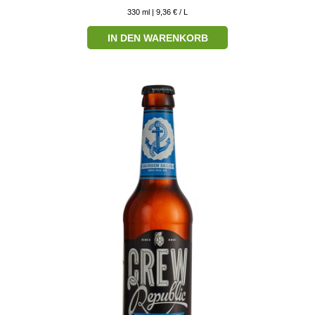
330
ml
| 9,36 € / L
IN DEN WARENKORB