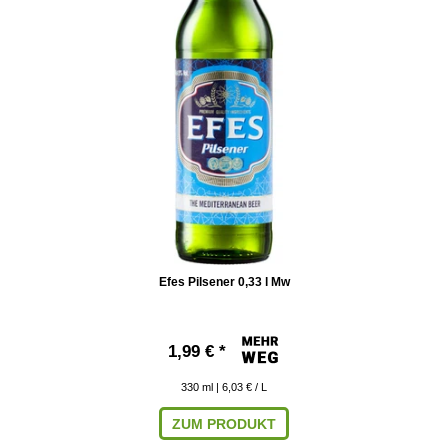
Efes Pilsener 0,33 l Mw
1,99 € *
330
ml
| 6,03 € / L
ZUM PRODUKT