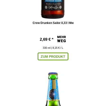
Crew Drunken Sailor 0,33 l Mw
2,69 € *
330
ml
| 8,15 € / L
ZUM PRODUKT