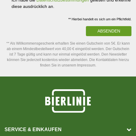
Ich habe die
Datenschutzbestimmungen
gelesen und erkenne
diese ausdrücklich an.
** Hierbei handelt es sich um ein Pflichtfeld.
ABSENDEN
** Als Willkommensgeschenk erhalten Sie einen Gutschein von 5€. Er kann
ab einem Mindestbestellwert von 40,00 € eingelöst werden. Der Gutschein
ist 7 Tage gültig und kann nur einmal eingelöst werden. Den Newsletter
können Sie jederzeit kostenlos wieder abmelden. Die Kontaktdaten hierzu
finden Sie in unserem Impressum.
SERVICE & EINKAUFEN