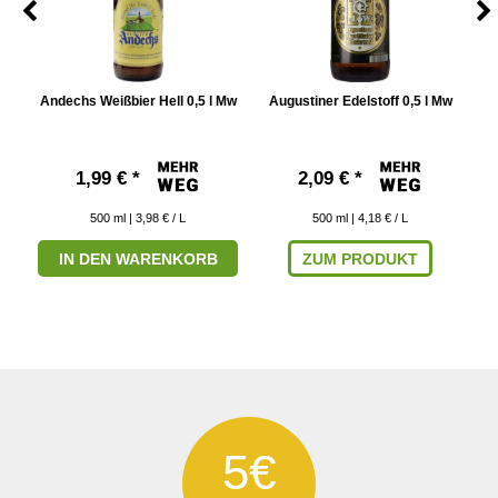
w
Andechs Weißbier Hell 0,5 l Mw
Augustiner Edelstoff 0,5 l Mw
A
1,99 € *
2,09 € *
500
ml
| 3,98 € / L
500
ml
| 4,18 € / L
IN DEN WARENKORB
ZUM PRODUKT
5€