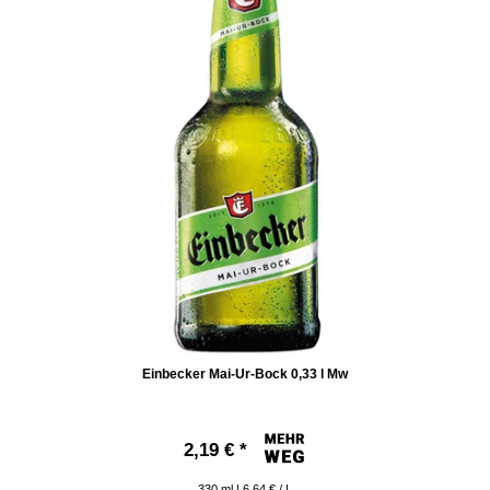
Einbecker Mai-Ur-Bock 0,33 l Mw
2,19 € *
330
ml
| 6,64 € / L