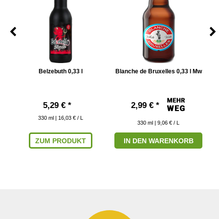
Belzebuth 0,33 l
Blanche de Bruxelles 0,33 l Mw
5,29 € *
2,99 € *
330
ml
| 16,03 € / L
330
ml
| 9,06 € / L
ZUM PRODUKT
IN DEN WARENKORB