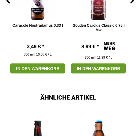
Caracole Nostradamus 0,33 l
Gouden Carolus Classic 0,75 l
Mw
3,49 € *
8,99 € *
330
ml
| 10,58 € / L
750
ml
| 11,99 € / L
IN DEN WARENKORB
IN DEN WARENKORB
ÄHNLICHE ARTIKEL