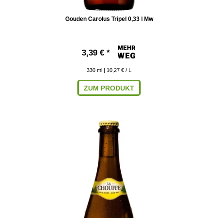
Gouden Carolus Tripel 0,33 l Mw
3,39 € *
330
ml
| 10,27 € / L
ZUM PRODUKT