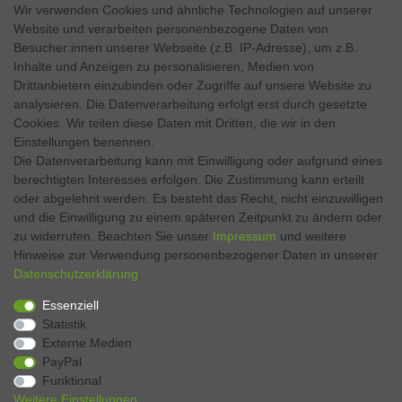
Wir verwenden Cookies und ähnliche Technologien auf unserer
Website und verarbeiten personenbezogene Daten von
SOCIAL MEDIA
Besucher:innen unserer Webseite (z.B. IP-Adresse), um z.B.
Inhalte und Anzeigen zu personalisieren, Medien von
Facebook
Drittanbietern einzubinden oder Zugriffe auf unsere Website zu
analysieren. Die Datenverarbeitung erfolgt erst durch gesetzte
Twitter
Cookies. Wir teilen diese Daten mit Dritten, die wir in den
Einstellungen benennen.
Instagram
Die Datenverarbeitung kann mit Einwilligung oder aufgrund eines
berechtigten Interesses erfolgen. Die Zustimmung kann erteilt
oder abgelehnt werden. Es besteht das Recht, nicht einzuwilligen
und die Einwilligung zu einem späteren Zeitpunkt zu ändern oder
Kontakt
VERTRAG WIDERRUFEN
zu widerrufen. Beachten Sie unser
Impressum
und weitere
Hinweise zur Verwendung personenbezogener Daten in unserer
Daten­schutz­erklärung
.
Zahlen Sie bequem per
Essenziell
Statistik
Externe Medien
PayPal
Funktional
Weitere Einstellungen