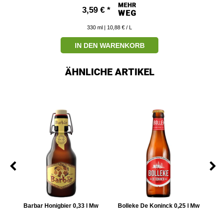
3,59 € *
330
ml
| 10,88 € / L
IN DEN WARENKORB
ÄHNLICHE ARTIKEL
3 l
Barbar Honigbier 0,33 l Mw
Bolleke De Koninck 0,25 l Mw