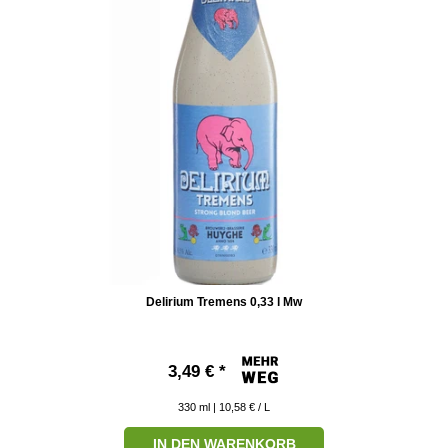
Delirium Tremens 0,33 l Mw
3,49 € *
330
ml
| 10,58 € / L
IN DEN WARENKORB