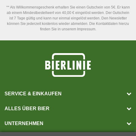
** Als Willkommensgeschenk erhalten Sie einen Gutschein von 5€. Er kann
ab einem Mindestbestellwert von 40,00 € eingelöst werden. Der Gutschein
ist 7 Tage gültig und kann nur einmal eingelöst werden. Den Newsletter
können Sie jederzeit kostenlos wieder abmelden. Die Kontaktdaten hierzu
finden Sie in unserem Impressum.
SERVICE & EINKAUFEN
ALLES ÜBER BIER
UNTERNEHMEN