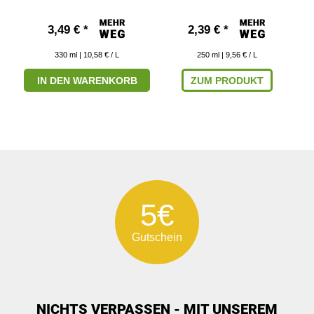
3,49 € *
2,39 € *
330
ml
| 10,58 € / L
250
ml
| 9,56 € / L
IN DEN WARENKORB
ZUM PRODUKT
5€
Gutschein
NICHTS VERPASSEN - MIT UNSEREM