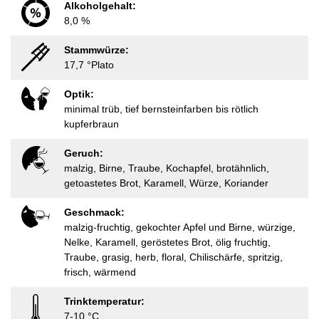
Alkoholgehalt:
8,0 %
Stammwürze:
17,7 °Plato
Optik:
minimal trüb, tief bernsteinfarben bis rötlich
kupferbraun
Geruch:
malzig, Birne, Traube, Kochapfel, brotähnlich,
getoastetes Brot, Karamell, Würze, Koriander
Geschmack:
malzig-fruchtig, gekochter Apfel und Birne, würzige,
Nelke, Karamell, geröstetes Brot, ölig fruchtig,
Traube, grasig, herb, floral, Chilischärfe, spritzig,
frisch, wärmend
Trinktemperatur:
7-10 °C