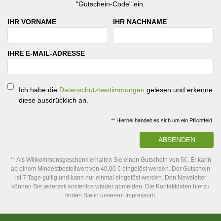
"Gutschein-Code" ein.
IHR VORNAME
IHR NACHNAME
IHRE E-MAIL-ADRESSE
Ich habe die
Datenschutzbestimmungen
gelesen und erkenne
diese ausdrücklich an.
** Hierbei handelt es sich um ein Pflichtfeld.
ABSENDEN
** Als Willkommensgeschenk erhalten Sie einen Gutschein von 5€. Er kann
ab einem Mindestbestellwert von 40,00 € eingelöst werden. Der Gutschein
ist 7 Tage gültig und kann nur einmal eingelöst werden. Den Newsletter
können Sie jederzeit kostenlos wieder abmelden. Die Kontaktdaten hierzu
finden Sie in unserem Impressum.