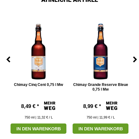
5 l
Chimay Cinq Cent 0,75 l Mw
Chimay Grande Reserve Bleue
0,75 l Mw
8,49 € *
8,99 € *
750
ml
| 11,32 € / L
750
ml
| 11,99 € / L
IN DEN WARENKORB
IN DEN WARENKORB